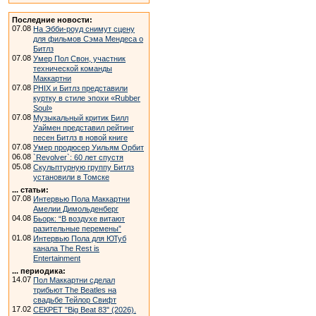
Последние новости:
07.08
На Эбби-роуд снимут сцену
для фильмов Сэма Мендеса о
Битлз
07.08
Умер Пол Свон, участник
технической команды
Маккартни
07.08
PHIX и Битлз представили
куртку в стиле эпохи «Rubber
Soul»
07.08
Музыкальный критик Билл
Уаймен представил рейтинг
песен Битлз в новой книге
07.08
Умер продюсер Уильям Орбит
06.08
`Revolver`: 60 лет спустя
05.08
Скульптурную группу Битлз
установили в Томске
... статьи:
07.08
Интервью Пола Маккартни
Амелии Димольденберг
04.08
Бьорк: “В воздухе витают
разительные перемены”
01.08
Интервью Пола для ЮТуб
канала The Rest is
Entertainment
... периодика:
14.07
Пол Маккартни сделал
трибьют The Beatles на
свадьбе Тейлор Свифт
17.02
СЕКРЕТ "Big Beat 83" (2026).