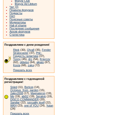
Форум Club
Форум Ad Libitum
Чат (0)
Правила форумов
Подкасты
FAQ
Полезные советы
Модераторы
Hall of shame
Последние сообщения
Архив форумов
Статистика
Поздравляем с днем рождения!
Ritok
(30),
Olya8
(35),
Fender
Stratocaster
(37),
Phil -
Гордость галактики
(37),
Tonny
(45),
drc
(54),
Kravcov
(62),
oldwise
(64),
alpato
(67),
Kosta
(68),
zaka
(72)
Показать всех
Поздравляем с годовщиной
регистрации!
Snied
(11),
Borkop
(14),
Octopus_from_garden
(15),
2alex2008
(17),
Magnateron
(19),
Me
(19),
abt52
(19),
Seralvin
(19),
DISCO COMMANDER
(20),
Sandjar
(22),
sexuality itself
(22),
WKH
(23),
one of YOU
(24),
Yutan
(24)
Показать всех