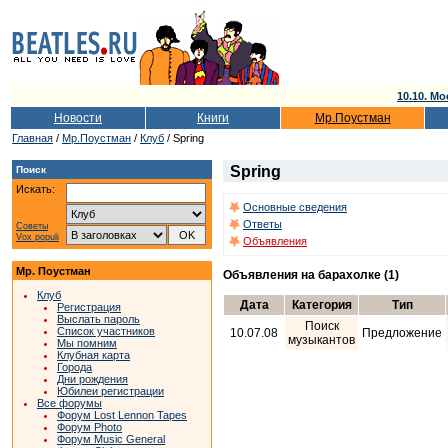
10.10. Мо
Новости
Книги
Мр.Поустман
Главная
/
Мр.Поустман
/
Клуб
/ Spring
Spring
Поиск
Искать:
Основные сведения
Ответы
Советы
Vox populi
Объявления
Мр. Поустман
Объявления на барахолке (1)
Клуб
Дата
Категория
Тип
Регистрация
Выслать пароль
Поиск
Список участников
10.07.08
Предложение
музыкантов
Мы помним
Клубная карта
Города
Дни рождения
Юбилеи регистрации
Все форумы
Форум Lost Lennon Tapes
Форум Photo
Форум Music General