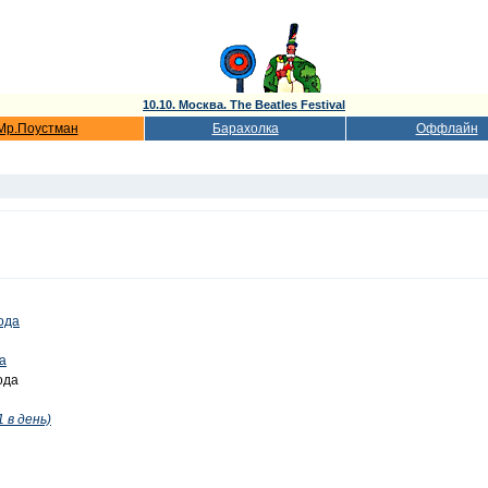
10.10. Москва. The Beatles Festival
Мр.Поустман
Барахолка
Оффлайн
ода
а
ода
 в день)