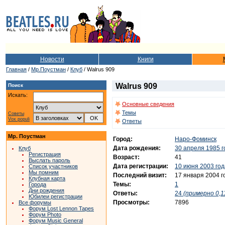
Новости
Книги
Главная
/
Мр.Поустман
/
Клуб
/ Walrus 909
Walrus 909
Поиск
Искать:
Основные сведения
Темы
Советы
Vox populi
Ответы
Мр. Поустман
Город:
Наро-Фоминск
Дата рождения:
30 апреля 1985 г
Клуб
Регистрация
Возраст:
41
Выслать пароль
Дата регистрации:
10 июня 2003 год
Список участников
Мы помним
Последний визит:
17 января 2004 г
Клубная карта
Темы:
1
Города
Дни рождения
Ответы:
24
(примерно 0,11
Юбилеи регистрации
Просмотры:
7896
Все форумы
Форум Lost Lennon Tapes
Форум Photo
Форум Music General