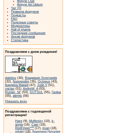
Форум Club
Форум Ad Libitum
Чат (0)
Правила форумов
Подкасты
FAQ
Полезные советы
Модераторы
Hall of shame
Последние сообщения
Архив форумов
Статистика
Поздравляем с днем рождения!
dalobov
(30),
Владимир Золотарёв
(32),
Nupogodist
(35),
Octopus
(43),
Бардина Мария
(47),
Jude V
(51),
vaclav
(51),
AndreW_A
(53),
Ruslan_SF
(53),
GUTSUL
(55),
Галіна
(55),
alemis
(56)
Показать всех
Поздравляем с годовщиной
регистрации!
Hare
(9),
Muftinsky
(10),
k-
annja
(16),
Caer
(16),
RedFinger***
(17),
ksan
(18),
edulet
(18),
Корепина Наталия