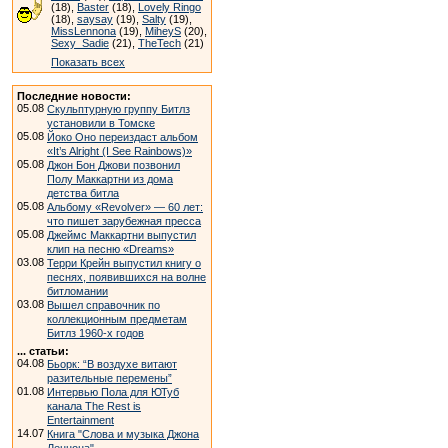
(18),
Baster
(18),
Lovely Ringo
(18),
saysay
(19),
Salty
(19),
MissLennona
(19),
MiheyS
(20),
Sexy_Sadie
(21),
TheTech
(21)
Показать всех
Последние новости:
05.08
Скульптурную группу Битлз
установили в Томске
05.08
Йоко Оно переиздаст альбом
«It’s Alright (I See Rainbows)»
05.08
Джон Бон Джови позвонил
Полу Маккартни из дома
детства битла
05.08
Альбому «Revolver» — 60 лет:
что пишет зарубежная пресса
05.08
Джеймс Маккартни выпустил
клип на песню «Dreams»
03.08
Терри Крейн выпустил книгу о
песнях, появившихся на волне
битломании
03.08
Вышел справочник по
коллекционным предметам
Битлз 1960-х годов
... статьи:
04.08
Бьорк: “В воздухе витают
разительные перемены”
01.08
Интервью Пола для ЮТуб
канала The Rest is
Entertainment
14.07
Книга "Слова и музыка Джона