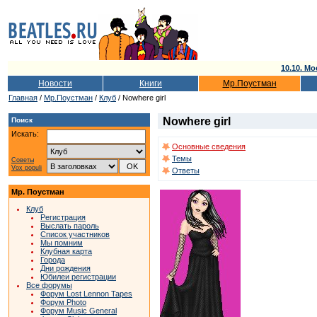
10.10. Мо
Новости
Книги
Мр.Поустман
Главная
/
Мр.Поустман
/
Клуб
/ Nowhere girl
Nowhere girl
Поиск
Искать:
Основные сведения
Темы
Советы
Vox populi
Ответы
Мр. Поустман
Клуб
Регистрация
Выслать пароль
Список участников
Мы помним
Клубная карта
Города
Дни рождения
Юбилеи регистрации
Все форумы
Форум Lost Lennon Tapes
Форум Photo
Форум Music General