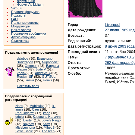
Форум Club
Форум Ad Libitum
Чат (0)
Правила форумов
Подкасты
FAQ
Полезные советы
Город:
Liverpool
Модераторы
Дата рождения:
27 июля 1989 год
Hall of shame
Последние сообщения
Возраст:
37
Архив форумов
Род занятий:
дуракаваляние
Статистика
Дата регистрации:
8 июня 2003 года
Последний визит:
11 сентября 2004
Поздравляем с днем рождения!
Темы:
7
(примерно 0,02 
dalobov
(30),
Владимир
Золотарёв
(32),
Nupogodist
Ответы:
262
(примерно 0,
(35),
Octopus
(43),
Бардина
Просмотры:
18685
Мария
(47),
Jude V
(51),
vaclav
(51),
AndreW_A
(53),
О себе:
Нежнее нежного 
Ruslan_SF
(53),
GUTSUL
неизбежного. От
(55),
Галіна
(55),
alemis
(56)
Речей, И даль Тв
Показать всех
Поздравляем с годовщиной
регистрации!
Hare
(9),
Muftinsky
(10),
k-
annja
(16),
Caer
(16),
RedFinger***
(17),
ksan
(18),
edulet
(18),
Корепина Наталия
(18),
Baster
(18),
Lovely Ringo
(18),
saysay
(19),
Salty
(19),
MissLennona
(19),
MiheyS
(20),
Sexy_Sadie
(21),
TheTech
(21)