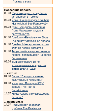
Показать всех
Последние новости:
05.08
Скульптурную группу Битлз
установили в Томске
05.08
Йоко Оно переиздаст альбом
«It’s Alright (I See Rainbows)»
05.08
Джон Бон Джови позвонил
Полу Маккартни из дома
детства битла
05.08
Альбому «Revolver» — 60 лет:
что пишет зарубежная пресса
05.08
Джеймс Маккартни выпустил
клип на песню «Dreams»
03.08
Терри Крейн выпустил книгу о
песнях, появившихся на волне
битломании
03.08
Вышел справочник по
коллекционным предметам
Битлз 1960-х годов
... статьи:
04.08
Бьорк: “В воздухе витают
разительные перемены”
01.08
Интервью Пола для ЮТуб
канала The Rest is
Entertainment
14.07
Книга "Слова и музыка Джона
Леннона"
... периодика:
14.07
Пол Маккартни сделал
трибьют The Beatles на