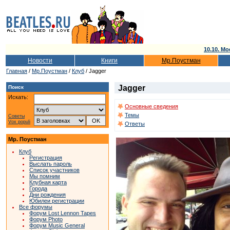
10.10. Мо
Новости
Книги
Мр.Поустман
Главная
/
Мр.Поустман
/
Клуб
/ Jagger
Jagger
Поиск
Искать:
Основные сведения
Темы
Советы
Vox populi
Ответы
Мр. Поустман
Клуб
Регистрация
Выслать пароль
Список участников
Мы помним
Клубная карта
Города
Дни рождения
Юбилеи регистрации
Все форумы
Форум Lost Lennon Tapes
Форум Photo
Форум Music General