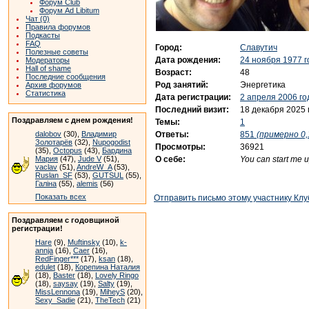
Форум Club
Форум Ad Libitum
Чат (0)
Правила форумов
Подкасты
FAQ
Город:
Славутич
Полезные советы
Дата рождения:
24 ноября 1977 г
Модераторы
Hall of shame
Возраст:
48
Последние сообщения
Род занятий:
Энергетика
Архив форумов
Статистика
Дата регистрации:
2 апреля 2006 го
Последний визит:
18 декабря 2025 
Поздравляем с днем рождения!
Темы:
1
Ответы:
851
(примерно 0,
dalobov
(30),
Владимир
Золотарёв
(32),
Nupogodist
Просмотры:
36921
(35),
Octopus
(43),
Бардина
О себе:
You can start me up
Мария
(47),
Jude V
(51),
vaclav
(51),
AndreW_A
(53),
Ruslan_SF
(53),
GUTSUL
(55),
Галіна
(55),
alemis
(56)
Показать всех
Отправить письмо этому участнику Клу
Поздравляем с годовщиной
регистрации!
Hare
(9),
Muftinsky
(10),
k-
annja
(16),
Caer
(16),
RedFinger***
(17),
ksan
(18),
edulet
(18),
Корепина Наталия
(18),
Baster
(18),
Lovely Ringo
(18),
saysay
(19),
Salty
(19),
MissLennona
(19),
MiheyS
(20),
Sexy_Sadie
(21),
TheTech
(21)