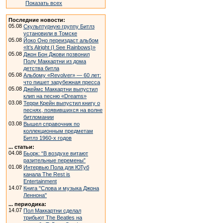
Показать всех
Последние новости:
05.08
Скульптурную группу Битлз
установили в Томске
05.08
Йоко Оно переиздаст альбом
«It’s Alright (I See Rainbows)»
05.08
Джон Бон Джови позвонил
Полу Маккартни из дома
детства битла
05.08
Альбому «Revolver» — 60 лет:
что пишет зарубежная пресса
05.08
Джеймс Маккартни выпустил
клип на песню «Dreams»
03.08
Терри Крейн выпустил книгу о
песнях, появившихся на волне
битломании
03.08
Вышел справочник по
коллекционным предметам
Битлз 1960-х годов
... статьи:
04.08
Бьорк: “В воздухе витают
разительные перемены”
01.08
Интервью Пола для ЮТуб
канала The Rest is
Entertainment
14.07
Книга "Слова и музыка Джона
Леннона"
... периодика:
14.07
Пол Маккартни сделал
трибьют The Beatles на