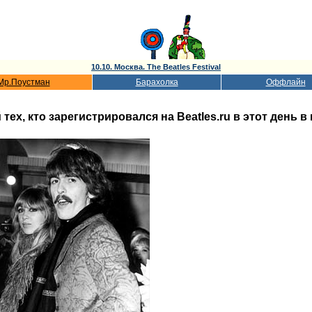
10.10. Москва. The Beatles Festival
Мр.Поустман
Барахолка
Оффлайн
ех, кто зарегистрировался на Beatles.ru в этот день