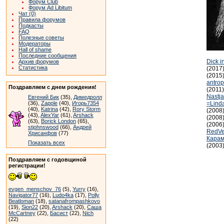
Форум Club
Форум Ad Libitum
Чат (0)
Правила форумов
Подкасты
FAQ
Полезные советы
Модераторы
Hall of shame
Последние сообщения
Dick i
Архив форумов
Статистика
(2017
(2015
antrop
Поздравляем с днем рождения!
(2011
Nastj
Евгений Бик
(35),
Димедролл
(36),
Zapple
(40),
Игорь7354
=Lind
(40),
Katrina
(42),
Rory Storm
(2008
(43),
AlexYar
(61),
Arshack
(2008
(63),
Borick London
(65),
(2006
stjohnswood
(66),
Андрей
RedVe
Хрисанфов
(77)
Кара
Показать всех
(2003
Поздравляем с годовщиной
регистрации!
evgen_menschov_76
(5),
Yurry
(16),
Navigator77
(16),
Ludo4ka
(17),
Polly
Beatloman
(18),
satanafrompashkovo
(19),
Sion22
(20),
Arshack
(20),
Саша
McCartney
(22),
Басист
(22),
Nich
(22)