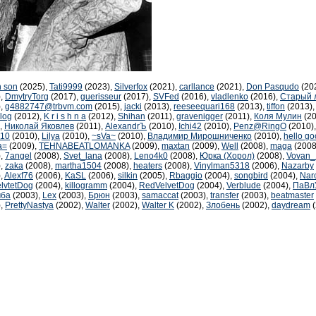
n son
(2025),
Tati9999
(2023),
Silverfox
(2021),
carllance
(2021),
Don Pasqudo
(20
),
DmytryTorg
(2017),
guerisseur
(2017),
SVFed
(2016),
vladlenko
(2016),
Старый 
),
g4882747@trbvm.com
(2015),
jacki
(2013),
reeseequari168
(2013),
tiffon
(2013)
log
(2012),
K r i s h n a
(2012),
Shihan
(2011),
gravenigger
(2011),
Коля Мулин
(20
),
Николай Яковлев
(2011),
AlexandrЪ
(2010),
Ichi42
(2010),
Penz@RingO
(2010)
a10
(2010),
Lilya
(2010),
~sVa~
(2010),
Владимир Мирошниченко
(2010),
hello g
a=
(2009),
TEHNABEATLOMANKA
(2009),
maxtan
(2009),
Well
(2008),
maga
(2008
),
7angel
(2008),
Svet_lana
(2008),
Leno4k0
(2008),
Юрка (Хорол)
(2008),
Vovan_
),
zaka
(2008),
martha1504
(2008),
heaters
(2008),
Vinylman5318
(2006),
Nazarby
),
Alexf76
(2006),
KaSL
(2006),
silkin
(2005),
Rbaggio
(2004),
songbird
(2004),
Nar
lvtetDog
(2004),
killogramm
(2004),
RedVelvetDog
(2004),
Verblude
(2004),
ПаВл
мба
(2003),
Lex
(2003),
Брюн
(2003),
samaccat
(2003),
transfer
(2003),
beatmaster
),
PrettyNastya
(2002),
Walter
(2002),
Walter K
(2002),
Злобень
(2002),
daydream
(