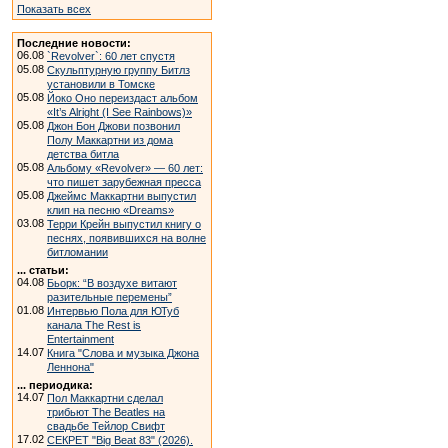
Показать всех
Последние новости:
06.08
`Revolver`: 60 лет спустя
05.08
Скульптурную группу Битлз
установили в Томске
05.08
Йоко Оно переиздаст альбом
«It’s Alright (I See Rainbows)»
05.08
Джон Бон Джови позвонил
Полу Маккартни из дома
детства битла
05.08
Альбому «Revolver» — 60 лет:
что пишет зарубежная пресса
05.08
Джеймс Маккартни выпустил
клип на песню «Dreams»
03.08
Терри Крейн выпустил книгу о
песнях, появившихся на волне
битломании
... статьи:
04.08
Бьорк: “В воздухе витают
разительные перемены”
01.08
Интервью Пола для ЮТуб
канала The Rest is
Entertainment
14.07
Книга "Слова и музыка Джона
Леннона"
... периодика:
14.07
Пол Маккартни сделал
трибьют The Beatles на
свадьбе Тейлор Свифт
17.02
СЕКРЕТ "Big Beat 83" (2026).