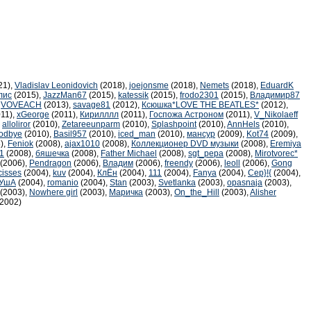
21),
Vladislav Leonidovich
(2018),
joejonsme
(2018),
Nemets
(2018),
EduardK
лис
(2015),
JazzMan67
(2015),
katessik
(2015),
frodo2301
(2015),
Владимир87
,
VOVEACH
(2013),
savage81
(2012),
Ксюшка*LOVE THE BEATLES*
(2012),
11),
xGeorge
(2011),
Кирилллл
(2011),
Госпожа Астроном
(2011),
V_Nikolaeff
,
alloliror
(2010),
Zetareeunparm
(2010),
Splashpoint
(2010),
AnnHels
(2010),
oodbye
(2010),
Basil957
(2010),
iced_man
(2010),
мансур
(2009),
Kot74
(2009),
),
Feniok
(2008),
ajax1010
(2008),
Коллекционер DVD музыки
(2008),
Eremiya
1
(2008),
бяшечка
(2008),
Father Michael
(2008),
sgt_pepa
(2008),
Mirotvorec*
(2006),
Pendragon
(2006),
Владим
(2006),
freendy
(2006),
leoll
(2006),
Gong
cisses
(2004),
kuv
(2004),
КлЁн
(2004),
111
(2004),
Fanya
(2004),
Cep}!{
(2004),
УшА
(2004),
romanio
(2004),
Stan
(2003),
Svetlanka
(2003),
opasnaja
(2003),
(2003),
Nowhere girl
(2003),
Маричка
(2003),
On_the_Hill
(2003),
Alisher
2002)