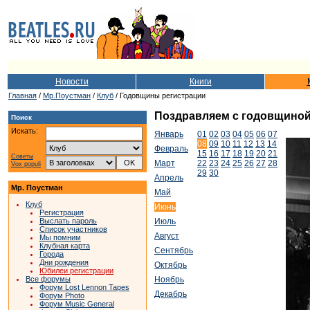
Новости
Книги
Главная
/
Мр.Поустман
/
Клуб
/ Годовщины регистрации
Поздравляем с годовщиной т
Поиск
Искать:
Январь
01
02
03
04
05
06
07
08
09
10
11
12
13
14
Февраль
15
16
17
18
19
20
21
Советы
Март
22
23
24
25
26
27
28
Vox populi
29
30
Апрель
Мр. Поустман
Май
Клуб
Июнь
Регистрация
Выслать пароль
Июль
Список участников
Август
Мы помним
Клубная карта
Сентябрь
Города
Дни рождения
Октябрь
Юбилеи регистрации
Все форумы
Ноябрь
Форум Lost Lennon Tapes
Декабрь
Форум Photo
Форум Music General