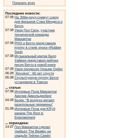
Показать всех
Последние новости:
07.08
На Эбби-роуд снимут сцену
для фильмов Сэма Мендеса о
Битлз
07.08
Умер Пол Свон, участник
технической команды
Маккартни
07.08
PHIX и Битлз представили
куртку в стиле эпохи «Rubber
Soul»
07.08
Музыкальный критик Билл
Уаймен представил рейтинг
песен Битлз в новой книге
07.08
Умер продюсер Уильям Орбит
06.08
`Revolver`: 60 лет спустя
05.08
Скульптурную группу Битлз
установили в Томске
... статьи:
07.08
Интервью Пола Маккартни
Амелии Димольденберг
04.08
Бьорк: “В воздухе витают
разительные перемены”
01.08
Интервью Пола для ЮТуб
канала The Rest is
Entertainment
... периодика:
14.07
Пол Маккартни сделал
трибьют The Beatles на
свадьбе Тейлор Свифт