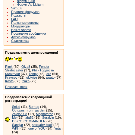
Форум Club
Форум Ad Libitum
Чат (0)
Правила форумов
Подкасты
FAQ
Полезные советы
Модераторы
Hall of shame
Последние сообщения
Архив форумов
Статистика
Поздравляем с днем рождения!
Ritok
(30),
Olya8
(35),
Fender
Stratocaster
(37),
Phil - Гордость
галактики
(37),
Tonny
(45),
drc
(54),
Kravcov
(62),
oldwise
(64),
alpato
(67),
Kosta
(68),
zaka
(72)
Показать всех
Поздравляем с годовщиной
регистрации!
Snied
(11),
Borkop
(14),
Octopus_from_garden
(15),
2alex2008
(17),
Magnateron
(19),
Me
(19),
abt52
(19),
Seralvin
(19),
DISCO COMMANDER
(20),
Sandjar
(22),
sexuality itself
(22),
WKH
(23),
one of YOU
(24),
Yutan
(24)