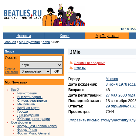
10.10. Мо
Новости
Книги
Мр.Поустман
Главная
/
Мр.Поустман
/
Клуб
/ JMie
JMie
Поиск
Искать:
Основные сведения
Ответы
Советы
Vox populi
Город:
Москва
Мр. Поустман
Дата рождения:
3 июня 1978 года
Возраст:
48
Клуб
Регистрация
Дата регистрации:
27 мая 2003 года
Выслать пароль
Последний визит:
18 сентября 2008
Список участников
Мы помним
Ответы:
29
(примерно 0,0
Клубная карта
Просмотры:
7044
Города
Дни рождения
Юбилеи регистрации
Отправить письмо этому участнику Клу
Все форумы
Форум Lost Lennon Tapes
Форум Photo
Форум Music General