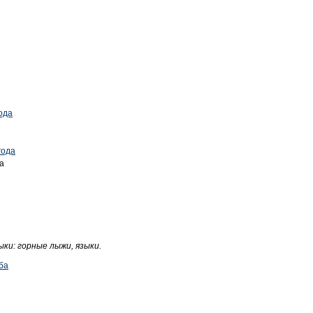
года
года
а
ыки: горные лыжи, языки.
ба