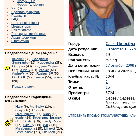
Форум Club
Форум Ad Libitum
Чат (0)
Правила форумов
Подкасты
FAQ
Полезные советы
Модераторы
Hall of shame
Последние сообщения
Архив форумов
Статистика
Город:
Санкт-Петербург
Дата рождения:
30 августа 1956 
Поздравляем с днем рождения!
Возраст:
69
dalobov
(30),
Владимир
Род занятий:
mining
Золотарёв
(32),
Nupogodist
(35),
Дата регистрации:
17 октября 2009 
Octopus
(43),
Бардина Мария
(47),
Jude V
(51),
vaclav
(51),
Последний визит:
18 июня 2026 год
AndreW_A
(53),
Ruslan_SF
(53),
Клубная карта №:
1044
GUTSUL
(55),
Галіна
(55),
alemis
(56)
Темы:
2
Показать всех
Ответы:
15
Просмотры:
5724
Поздравляем с годовщиной
О себе:
Сергей Сергеев.
регистрации!
Горный инженер.
Хобби кроме муз
Hare
(9),
Muftinsky
(10),
k-
annja
(16),
Caer
(16),
RedFinger***
(17),
ksan
(18),
Отправить письмо этому участнику Клу
edulet
(18),
Корепина Наталия
(18),
Baster
(18),
Lovely Ringo
(18),
saysay
(19),
Salty
(19),
MissLennona
(19),
MiheyS
(20),
Sexy_Sadie
(21),
TheTech
(21)