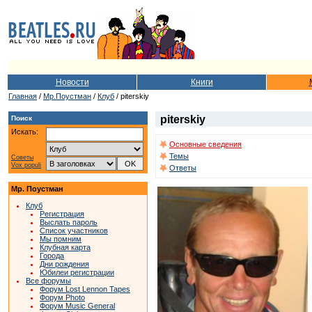
Новости
Книги
Главная
/
Мр.Поустман
/
Клуб
/ piterskiy
piterskiy
Поиск
Искать:
Основные сведения
Темы
Советы
Vox populi
Ответы
Мр. Поустман
Клуб
Регистрация
Выслать пароль
Список участников
Мы помним
Клубная карта
Города
Дни рождения
Юбилеи регистрации
Все форумы
Форум Lost Lennon Tapes
Форум Photo
Форум Music General