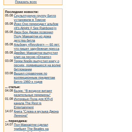
Показать всех
Последние новости:
05.08
Скульптурную группу Битлз
установили в Томске
05.08
Йоко Оно переиздаст альбом
«It’s Alright (I See Rainbows)»
05.08
Джон Бон Джови позвонил
Полу Маккартни из дома
детства битла
05.08
Альбому «Revolver» — 60 лет:
что пишет зарубежная пресса
05.08
Джеймс Маккартни выпустил
клип на песню «Dreams»
03.08
Терри Крейн выпустил книгу о
песнях, появившихся на волне
битломании
03.08
Вышел справочник по
коллекционным предметам
Битлз 1960-х годов
... статьи:
04.08
Бьорк: “В воздухе витают
разительные перемены”
01.08
Интервью Пола для ЮТуб
канала The Rest is
Entertainment
14.07
Книга "Слова и музыка Джона
Леннона"
... периодика:
14.07
Пол Маккартни сделал
трибьют The Beatles на