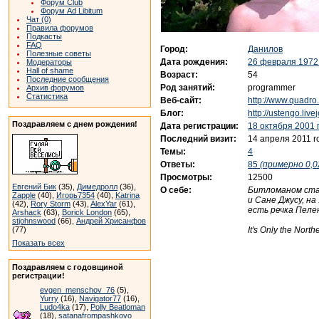
Форум Club
Форум Ad Libitum
Чат (0)
Правила форумов
Подкасты
FAQ
Город:
Данилов
Полезные советы
Дата рождения:
26 февраля 1972
Модераторы
Hall of shame
Возраст:
54
Последние сообщения
Род занятий:
programmer
Архив форумов
Статистика
Веб-сайт:
http://www.quadro.
Блог:
http://ustengo.liv
Поздравляем с днем рождения!
Дата регистрации:
18 октября 2001 
Последний визит:
14 апреля 2011 г
Темы:
4
Ответы:
85
(примерно 0,0
Просмотры:
12500
Евгений Бик
(35),
Димедролл
(36),
О себе:
Битломаном стал
Zapple
(40),
Игорь7354
(40),
Katrina
и Сане Джусу, н
(42),
Rory Storm
(43),
AlexYar
(61),
есть речка Пелен
Arshack
(63),
Borick London
(65),
stjohnswood
(66),
Андрей Хрисанфов
It's Only the Nort
(77)
Показать всех
Поздравляем с годовщиной
регистрации!
evgen_menschov_76
(5),
Yurry
(16),
Navigator77
(16),
Ludo4ka
(17),
Polly Beatloman
(18),
satanafrompashkovo