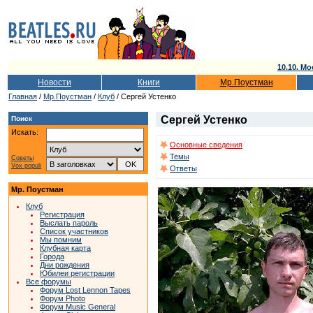
10.10. Мо
Новости
Книги
Мр.Поустман
Главная
/
Мр.Поустман
/
Клуб
/ Сергей Устенко
Сергей Устенко
Поиск
Искать:
Основные сведения
Темы
Советы
Vox populi
Ответы
Мр. Поустман
Клуб
Регистрация
Выслать пароль
Список участников
Мы помним
Клубная карта
Города
Дни рождения
Юбилеи регистрации
Все форумы
Форум Lost Lennon Tapes
Форум Photo
Форум Music General