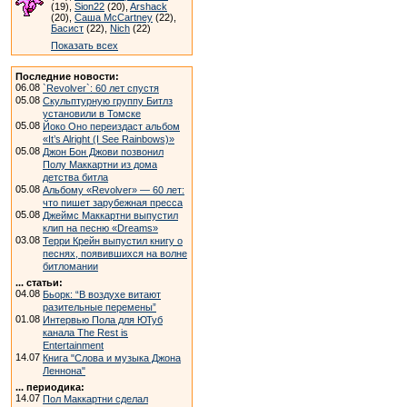
(19),
Sion22
(20),
Arshack
(20),
Саша McCartney
(22),
Басист
(22),
Nich
(22)
Показать всех
Последние новости:
06.08
`Revolver`: 60 лет спустя
05.08
Скульптурную группу Битлз
установили в Томске
05.08
Йоко Оно переиздаст альбом
«It’s Alright (I See Rainbows)»
05.08
Джон Бон Джови позвонил
Полу Маккартни из дома
детства битла
05.08
Альбому «Revolver» — 60 лет:
что пишет зарубежная пресса
05.08
Джеймс Маккартни выпустил
клип на песню «Dreams»
03.08
Терри Крейн выпустил книгу о
песнях, появившихся на волне
битломании
... статьи:
04.08
Бьорк: “В воздухе витают
разительные перемены”
01.08
Интервью Пола для ЮТуб
канала The Rest is
Entertainment
14.07
Книга "Слова и музыка Джона
Леннона"
... периодика:
14.07
Пол Маккартни сделал