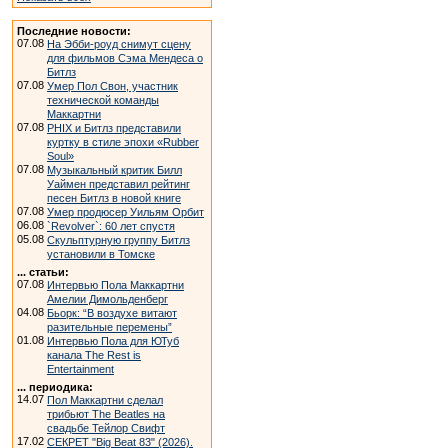
Последние новости:
07.08
На Эбби-роуд снимут сцену
для фильмов Сэма Мендеса о
Битлз
07.08
Умер Пол Свон, участник
технической команды
Маккартни
07.08
PHIX и Битлз представили
куртку в стиле эпохи «Rubber
Soul»
07.08
Музыкальный критик Билл
Уаймен представил рейтинг
песен Битлз в новой книге
07.08
Умер продюсер Уильям Орбит
06.08
`Revolver`: 60 лет спустя
05.08
Скульптурную группу Битлз
установили в Томске
... статьи:
07.08
Интервью Пола Маккартни
Амелии Димольденберг
04.08
Бьорк: “В воздухе витают
разительные перемены”
01.08
Интервью Пола для ЮТуб
канала The Rest is
Entertainment
... периодика:
14.07
Пол Маккартни сделал
трибьют The Beatles на
свадьбе Тейлор Свифт
17.02
СЕКРЕТ "Big Beat 83" (2026).