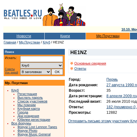
10.10. Мо
Новости
Книги
Мр.Поустман
Главная
/
Мр.Поустман
/
Клуб
/ HE1NZ
HE1NZ
Поиск
Искать:
Основные сведения
Ответы
Советы
Vox populi
Город:
Пермь
Мр. Поустман
Дата рождения:
27 августа 1990 
Возраст:
35
Клуб
Регистрация
Дата регистрации:
8 апреля 2009 го
Выслать пароль
Последний визит:
26 июля 2010 год
Список участников
Мы помним
Ответы:
182
(примерно 0,
Клубная карта
Просмотры:
12882
Города
Дни рождения
Юбилеи регистрации
Отправить письмо этому участнику Клу
Все форумы
Форум Lost Lennon Tapes
Форум Photo
Форум Music General