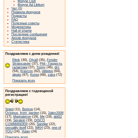
Форум Club
Форум Ad Libitum
Чат (0)
Правила форумов
Подкасты
FAQ
Полезные советы
Модераторы
Hall of shame
Последние сообщения
Архив форумов
Статистика
Поздравляем с днем рождения!
Ritok
(30),
Olya8
(35),
Fender
Stratocaster
(37),
Phil - Гордость
галактики
(37),
Tonny
(45),
drc
(54),
Kravcov
(62),
oldwise
(64),
alpato
(67),
Kosta
(68),
zaka
(72)
Показать всех
Поздравляем с годовщиной
регистрации!
Snied
(11),
Borkop
(14),
Octopus_from_garden
(15),
2alex2008
(17),
Magnateron
(19),
Me
(19),
abt52
(19),
Seralvin
(19),
DISCO
COMMANDER
(20),
Sandjar
(22),
sexuality itself
(22),
WKH
(23),
one of
YOU
(24),
Yutan
(24)
Показать всех