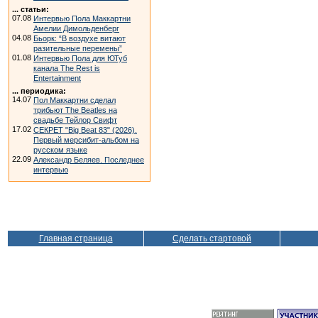
... статьи:
07.08
Интервью Пола Маккартни
Амелии Димольденберг
04.08
Бьорк: “В воздухе витают
разительные перемены”
01.08
Интервью Пола для ЮТуб
канала The Rest is
Entertainment
... периодика:
14.07
Пол Маккартни сделал
трибьют The Beatles на
свадьбе Тейлор Свифт
17.02
СЕКРЕТ "Big Beat 83" (2026).
Первый мерсибит-альбом на
русском языке
22.09
Александр Беляев. Последнее
интервью
Главная страница
Сделать стартовой