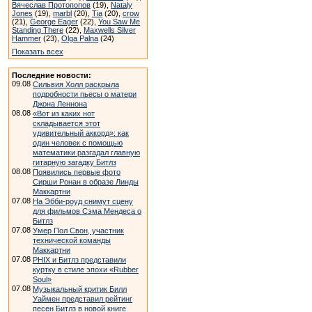
Вячеслав Протопопов
(19),
Nataly
Jones
(19),
marbl
(20),
Tia
(20),
crow
(21),
George Eager
(22),
You Saw Me
Standing There
(22),
Maxwells Silver
Hammer
(23),
Olga Palna
(24)
Показать всех
Последние новости:
09.08
Сильвия Холл раскрыла
подробности пьесы о матери
Джона Леннона
08.08
«Вот из каких нот
складывается этот
удивительный аккорд»: как
один человек с помощью
математики разгадал главную
гитарную загадку Битлз
08.08
Появились первые фото
Сирши Ронан в образе Линды
Маккартни
07.08
На Эбби-роуд снимут сцену
для фильмов Сэма Мендеса о
Битлз
07.08
Умер Пол Свон, участник
технической команды
Маккартни
07.08
PHIX и Битлз представили
куртку в стиле эпохи «Rubber
Soul»
07.08
Музыкальный критик Билл
Уаймен представил рейтинг
песен Битлз в новой книге