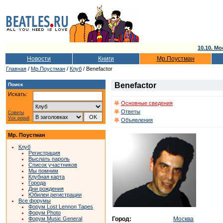
10.10. Мо
Новости
Книги
Мр.Поустман
Главная
/
Мр.Поустман
/
Клуб
/ Benefactor
Benefactor
Поиск
Искать:
Основные сведения
Ответы
Советы
Vox populi
Объявления
Мр. Поустман
Клуб
Регистрация
Выслать пароль
Список участников
Мы помним
Клубная карта
Города
Дни рождения
Юбилеи регистрации
Все форумы
Форум Lost Lennon Tapes
Форум Photo
Город:
Москва
Форум Music General