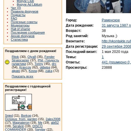
Форум Club
Форум Ad Libitum
Чат (0)
Правила форумов
Подкасты
FAQ
Город:
Раменское
Полезные советы
Дата рождения:
31 августа 1987 
Модераторы
Hall of shame
Возраст:
38
Последние сообщения
Род занятий:
Музыка ;)
Архив форумов
Статистика
Вконтакте:
http://vkontakte.r
Дата регистрации:
29 сентября 2008
Поздравляем с днем рождения!
Последний визит:
1 мая 2020 года
Темы:
1
Ritok
(30),
Olya8
(35),
Fender
Stratocaster
(37),
Phil - Гордость
Ответы:
441
(примерно 0,
галактики
(37),
Tonny
(45),
drc
Просмотры:
23888
(54),
Kravcov
(62),
oldwise
(64),
alpato
(67),
Kosta
(68),
zaka
(72)
Показать всех
Поздравляем с годовщиной
регистрации!
Snied
(11),
Borkop
(14),
Octopus_from_garden
(15),
2alex2008
(17),
Magnateron
(19),
Me
(19),
abt52
(19),
Seralvin
(19),
DISCO
COMMANDER
(20),
Sandjar
(22),