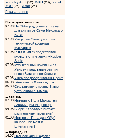
sexuality itself
(22),
WKH
(23),
one of
YOU
(24),
Yutan
(24)
Показать всех
Последние новости:
07.08
На Эбби-роуд снимут сцену
для фильмов Сэма Мендеса о
Битлз
07.08
Умер Пол Свон, участник
технической команды
Маккартни
07.08
PHIX и Битлз представили
куртку в стиле эпохи «Rubber
Soul»
07.08
Музыкальный критик Билл
Уаймен представил рейтинг
песен Битлз в новой книге
07.08
Умер продюсер Уильям Орбит
06.08
`Revolver`: 60 лет спустя
05.08
Скульптурную группу Битлз
установили в Томске
... статьи:
07.08
Интервью Пола Маккартни
Амелии Димольденберг
04.08
Бьорк: “В воздухе витают
разительные перемены”
01.08
Интервью Пола для ЮТуб
канала The Rest is
Entertainment
... периодика:
14.07
Пол Маккартни сделал