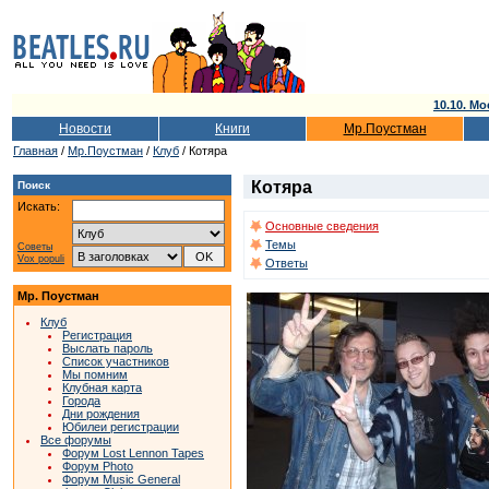
10.10. Мо
Новости
Книги
Мр.Поустман
Главная
/
Мр.Поустман
/
Клуб
/ Котяра
Котяра
Поиск
Искать:
Основные сведения
Темы
Советы
Vox populi
Ответы
Мр. Поустман
Клуб
Регистрация
Выслать пароль
Список участников
Мы помним
Клубная карта
Города
Дни рождения
Юбилеи регистрации
Все форумы
Форум Lost Lennon Tapes
Форум Photo
Форум Music General