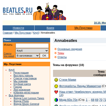
10.10. Мо
Новости
Книги
Мр.Поустман
Главная
/
Мр.Поустман
/
Клуб
/ Annabeatles
Annabeatles
Поиск
Искать:
Основные сведения
Темы
Советы
Vox populi
Ответы
Мр. Поустман
Темы на форумах (18)
Клуб
Тема
Регистрация
сообщен
Выслать пароль
Список участников
Стихи Макки
Мы помним
Клубная карта
Фотоработы Линды Маккартни
(Ст
Города
Дни рождения
Наш ответ Чемберлену: конкурс Mr.
Юбилеи регистрации
14
)
Все форумы
Форум Lost Lennon Tapes
Мода 60х-70х
(Стр.
1
...
68
69
70
7
Форум Photo
Форум Music General