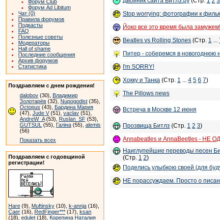
Двойник сайта Битлз.ру
(Стр.
1
2
3
Форум Club
Форум Ad Libitum
Stop worrying: фотографии к фильм
Чат (0)
Правила форумов
Подкасты
Йоко все это время была замужем!
FAQ
Полезные советы
Beatles vs Rolling Stones
(Стр.
1
...
Модераторы
Hall of shame
Питер - соберемся в новогоднюю 
Последние сообщения
Архив форумов
I'm SORRY!
Статистика
Хокку и Танка
(Стр.
1
...
4
5
6
7
)
Поздравляем с днем рождения!
The Pillows news
dalobov
(30),
Владимир
Золотарёв
(32),
Nupogodist
(35),
Octopus
(43),
Бардина Мария
Встреча в Москве 12 июня
(47),
Jude V
(51),
vaclav
(51),
AndreW_A
(53),
Ruslan_SF
(53),
GUTSUL
(55),
Галіна
(55),
alemis
Прозвища Битлз
(Стр.
1
2
3
)
(56)
Annabeatles и AnnaBeetles - НЕ
Показать всех
Наиглупейшие переводы песен Битл
Поздравляем с годовщиной
(Стр.
1
2
)
регистрации!
Поделись улыбкою своей (для буд
НЕ порассуждаем. Просто о писа
Hare
(9),
Muftinsky
(10),
k-annja
(16),
Caer
(16),
RedFinger***
(17),
ksan
(18),
edulet
(18),
Корепина Наталия