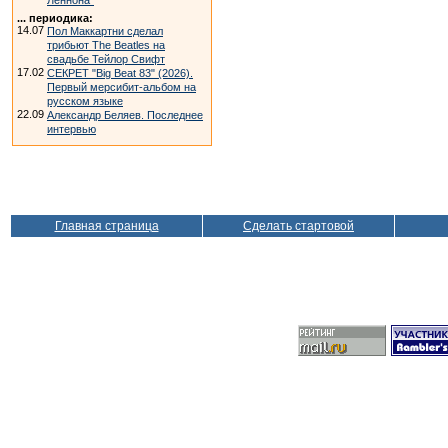
Леннона"
... периодика:
14.07
Пол Маккартни сделал
трибьют The Beatles на
свадьбе Тейлор Свифт
17.02
СЕКРЕТ "Big Beat 83" (2026).
Первый мерсибит-альбом на
русском языке
22.09
Александр Беляев. Последнее
интервью
Главная страница
Сделать стартовой