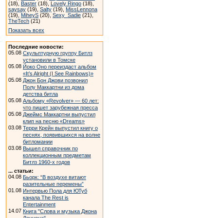
(18),
Baster
(18),
Lovely Ringo
(18),
saysay
(19),
Salty
(19),
MissLennona
(19),
MiheyS
(20),
Sexy_Sadie
(21),
TheTech
(21)
Показать всех
Последние новости:
05.08
Скульптурную группу Битлз
установили в Томске
05.08
Йоко Оно переиздаст альбом
«It’s Alright (I See Rainbows)»
05.08
Джон Бон Джови позвонил
Полу Маккартни из дома
детства битла
05.08
Альбому «Revolver» — 60 лет:
что пишет зарубежная пресса
05.08
Джеймс Маккартни выпустил
клип на песню «Dreams»
03.08
Терри Крейн выпустил книгу о
песнях, появившихся на волне
битломании
03.08
Вышел справочник по
коллекционным предметам
Битлз 1960-х годов
... статьи:
04.08
Бьорк: “В воздухе витают
разительные перемены”
01.08
Интервью Пола для ЮТуб
канала The Rest is
Entertainment
14.07
Книга "Слова и музыка Джона