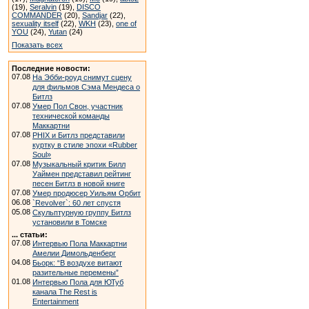
(19),
Seralvin
(19),
DISCO
COMMANDER
(20),
Sandjar
(22),
sexuality itself
(22),
WKH
(23),
one of
YOU
(24),
Yutan
(24)
Показать всех
Последние новости:
07.08
На Эбби-роуд снимут сцену
для фильмов Сэма Мендеса о
Битлз
07.08
Умер Пол Свон, участник
технической команды
Маккартни
07.08
PHIX и Битлз представили
куртку в стиле эпохи «Rubber
Soul»
07.08
Музыкальный критик Билл
Уаймен представил рейтинг
песен Битлз в новой книге
07.08
Умер продюсер Уильям Орбит
06.08
`Revolver`: 60 лет спустя
05.08
Скульптурную группу Битлз
установили в Томске
... статьи:
07.08
Интервью Пола Маккартни
Амелии Димольденберг
04.08
Бьорк: “В воздухе витают
разительные перемены”
01.08
Интервью Пола для ЮТуб
канала The Rest is
Entertainment