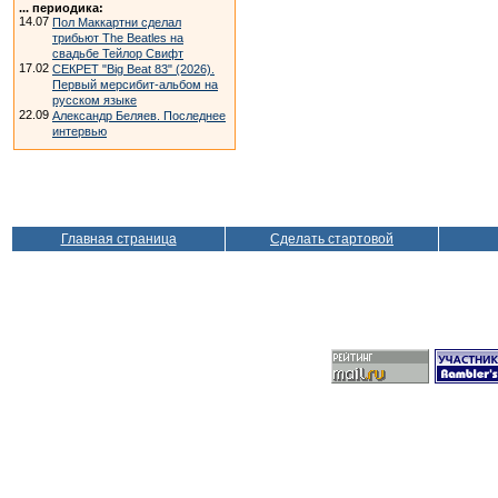
... периодика:
14.07
Пол Маккартни сделал
трибьют The Beatles на
свадьбе Тейлор Свифт
17.02
СЕКРЕТ "Big Beat 83" (2026).
Первый мерсибит-альбом на
русском языке
22.09
Александр Беляев. Последнее
интервью
Главная страница
Сделать стартовой