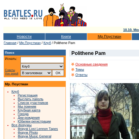
10.10. Мо
Новости
Книги
Мр.Поустман
Главная
/
Мр.Поустман
/
Клуб
/ Polithene Pam
Polithene Pam
Поиск
Искать:
Основные сведения
Темы
Советы
Vox populi
Ответы
Мр. Поустман
Клуб
Регистрация
Выслать пароль
Список участников
Мы помним
Клубная карта
Города
Дни рождения
Юбилеи регистрации
Все форумы
Форум Lost Lennon Tapes
Форум Photo
Форум Music General