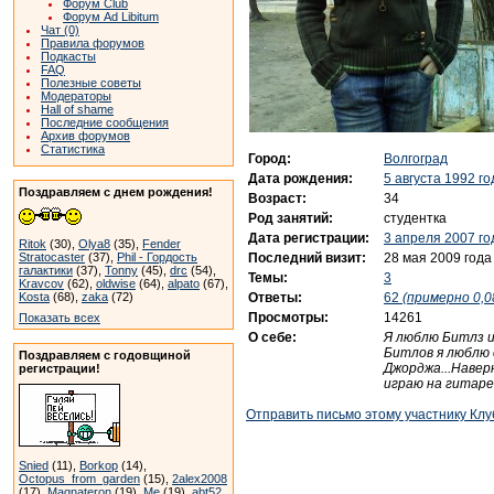
Форум Club
Форум Ad Libitum
Чат (0)
Правила форумов
Подкасты
FAQ
Полезные советы
Модераторы
Hall of shame
Последние сообщения
Архив форумов
Статистика
Город:
Волгоград
Дата рождения:
5 августа 1992 го
Поздравляем с днем рождения!
Возраст:
34
Род занятий:
студентка
Дата регистрации:
3 апреля 2007 го
Ritok
(30),
Olya8
(35),
Fender
Последний визит:
28 мая 2009 года
Stratocaster
(37),
Phil - Гордость
галактики
(37),
Tonny
(45),
drc
(54),
Темы:
3
Kravcov
(62),
oldwise
(64),
alpato
(67),
Ответы:
62
(примерно 0,0
Kosta
(68),
zaka
(72)
Просмотры:
14261
Показать всех
О себе:
Я люблю Битлз и
Битлов я люблю с
Поздравляем с годовщиной
Джорджа...Наверн
регистрации!
играю на гитаре..
Отправить письмо этому участнику Клу
Snied
(11),
Borkop
(14),
Octopus_from_garden
(15),
2alex2008
(17),
Magnateron
(19),
Me
(19),
abt52