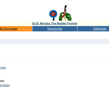
10.10. Москва. The Beatles Festival
Мр.Поустман
Барахолка
Оффлайн
года
ода
в день)