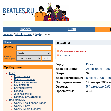
Новости
Книги
Главная
/
Мр.Поустман
/
Клуб
/ maunu
maunu
Поиск
Искать:
Основные сведения
Ответы
Советы
Vox populi
Город:
Киев
Мр. Поустман
Дата рождения:
26 декабря 1986 
Возраст:
39
Клуб
Регистрация
Дата регистрации:
6 июня 2008 года
Выслать пароль
Последний визит:
12 января 2009 г
Список участников
Мы помним
Ответы:
5
(примерно 0,02 
Клубная карта
Просмотры:
4326
Города
Дни рождения
Юбилеи регистрации
Все форумы
Форум Lost Lennon Tapes
Форум Photo
Форум Music General