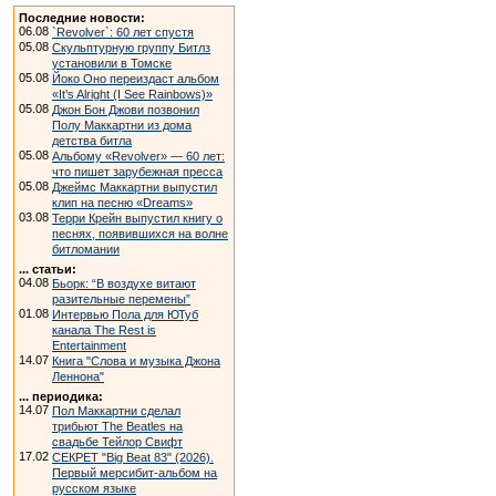
Последние новости:
06.08
`Revolver`: 60 лет спустя
05.08
Скульптурную группу Битлз
установили в Томске
05.08
Йоко Оно переиздаст альбом
«It’s Alright (I See Rainbows)»
05.08
Джон Бон Джови позвонил
Полу Маккартни из дома
детства битла
05.08
Альбому «Revolver» — 60 лет:
что пишет зарубежная пресса
05.08
Джеймс Маккартни выпустил
клип на песню «Dreams»
03.08
Терри Крейн выпустил книгу о
песнях, появившихся на волне
битломании
... статьи:
04.08
Бьорк: “В воздухе витают
разительные перемены”
01.08
Интервью Пола для ЮТуб
канала The Rest is
Entertainment
14.07
Книга "Слова и музыка Джона
Леннона"
... периодика:
14.07
Пол Маккартни сделал
трибьют The Beatles на
свадьбе Тейлор Свифт
17.02
СЕКРЕТ "Big Beat 83" (2026).
Первый мерсибит-альбом на
русском языке