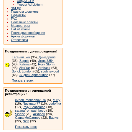
Форум Club
Форум Ad Libitum
Чат (0)
Правила форумов
Подкасты
FAQ
Полезные советы
Модераторы
Hall of shame
Последние сообщения
Архив форумов
Статистика
Поздравляем с днем рождения!
Евгений Бик
(35),
Димедролл
(36),
Zapple
(40),
Игорь7354
(40),
Katrina
(42),
Rory Storm
(43),
AlexYar
(61),
Arshack
(63),
Borick London
(65),
stjohnswood
(66),
Андрей Хрисанфов
(77)
Показать всех
Поздравляем с годовщиной
регистрации!
evgen_menschov_76
(5),
Yurry
(16),
Navigator77
(16),
Ludo4ka
(17),
Polly Beatloman
(18),
satanafrompashkovo
(19),
Sion22
(20),
Arshack
(20),
Саша McCartney
(22),
Басист
(22),
Nich
(22)
Показать всех