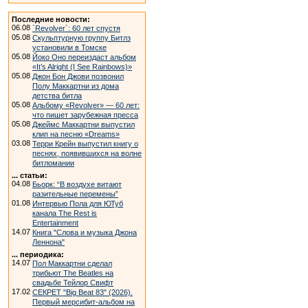
Последние новости:
06.08
`Revolver`: 60 лет спустя
05.08
Скульптурную группу Битлз
установили в Томске
05.08
Йоко Оно переиздаст альбом
«It’s Alright (I See Rainbows)»
05.08
Джон Бон Джови позвонил
Полу Маккартни из дома
детства битла
05.08
Альбому «Revolver» — 60 лет:
что пишет зарубежная пресса
05.08
Джеймс Маккартни выпустил
клип на песню «Dreams»
03.08
Терри Крейн выпустил книгу о
песнях, появившихся на волне
битломании
... статьи:
04.08
Бьорк: “В воздухе витают
разительные перемены”
01.08
Интервью Пола для ЮТуб
канала The Rest is
Entertainment
14.07
Книга "Слова и музыка Джона
Леннона"
... периодика:
14.07
Пол Маккартни сделал
трибьют The Beatles на
свадьбе Тейлор Свифт
17.02
СЕКРЕТ "Big Beat 83" (2026).
Первый мерсибит-альбом на