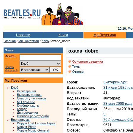
10.10. Мо
Новости
Книги
Мр.Поустман
Главная
/
Мр.Поустман
/
Клуб
/ oxana_dobro
oxana_dobro
Поиск
Искать:
Основные сведения
Темы
Советы
Vox populi
Ответы
Мр. Поустман
Город:
Екатеринбург
Дата рождения:
31 июля 1985 год
Клуб
Регистрация
Возраст:
41
Выслать пароль
Род занятий:
Фотограф
Список участников
Мы помним
Дата регистрации:
23 мая 2008 года
Клубная карта
Последний визит:
25 апреля 2019 г
Города
Дни рождения
Темы:
5
Юбилеи регистрации
Ответы:
76
(примерно 0,0
Все форумы
Форум Lost Lennon Tapes
Просмотры:
9671
Форум Photo
О себе:
Слушаю The Beatl
Форум Music General