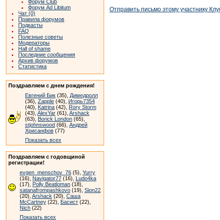
Форум Club
Форум Ad Libitum
Отправить письмо этому участнику Клу
Чат (0)
Правила форумов
Подкасты
FAQ
Полезные советы
Модераторы
Hall of shame
Последние сообщения
Архив форумов
Статистика
Поздравляем с днем рождения!
Евгений Бик
(35),
Димедролл
(36),
Zapple
(40),
Игорь7354
(40),
Katrina
(42),
Rory Storm
(43),
AlexYar
(61),
Arshack
(63),
Borick London
(65),
stjohnswood
(66),
Андрей
Хрисанфов
(77)
Показать всех
Поздравляем с годовщиной
регистрации!
evgen_menschov_76
(5),
Yurry
(16),
Navigator77
(16),
Ludo4ka
(17),
Polly Beatloman
(18),
satanafrompashkovo
(19),
Sion22
(20),
Arshack
(20),
Саша
McCartney
(22),
Басист
(22),
Nich
(22)
Показать всех