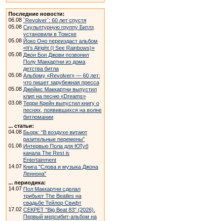
Последние новости:
06.08
`Revolver`: 60 лет спустя
05.08
Скульптурную группу Битлз
установили в Томске
05.08
Йоко Оно переиздаст альбом
«It’s Alright (I See Rainbows)»
05.08
Джон Бон Джови позвонил
Полу Маккартни из дома
детства битла
05.08
Альбому «Revolver» — 60 лет:
что пишет зарубежная пресса
05.08
Джеймс Маккартни выпустил
клип на песню «Dreams»
03.08
Терри Крейн выпустил книгу о
песнях, появившихся на волне
битломании
... статьи:
04.08
Бьорк: “В воздухе витают
разительные перемены”
01.08
Интервью Пола для ЮТуб
канала The Rest is
Entertainment
14.07
Книга "Слова и музыка Джона
Леннона"
... периодика:
14.07
Пол Маккартни сделал
трибьют The Beatles на
свадьбе Тейлор Свифт
17.02
СЕКРЕТ "Big Beat 83" (2026).
Первый мерсибит-альбом на