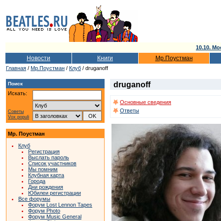
10.10. Мо
Новости
Книги
Мр.Поустман
Главная
/
Мр.Поустман
/
Клуб
/ druganoff
druganoff
Поиск
Искать:
Основные сведения
Ответы
Советы
Vox populi
Мр. Поустман
Клуб
Регистрация
Выслать пароль
Список участников
Мы помним
Клубная карта
Города
Дни рождения
Юбилеи регистрации
Все форумы
Форум Lost Lennon Tapes
Форум Photo
Форум Music General