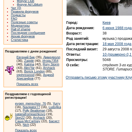
Форум Club
Форум Ad Libitum
Чат (0)
Правила форумов
Подкасты
FAQ
Полезные советы
Город:
Киев
Модераторы
Дата рождения:
6 июня 1988 года
Hall of shame
Последние сообщения
Возраст:
38
Архив форумов
Род занятий:
музыка:) продажа
Статистика
Дата регистрации:
18 мая 2008 года
Последний визит:
29 августа 2008 
Поздравляем с днем рождения!
Ответы:
10
(примерно 0,1 
Евгений Бик
(35),
Димедролл
Просмотры:
5048
(36),
Zapple
(40),
Игорь7354
(40),
Katrina
(42),
Rory Storm
О себе:
студент 3-го ку
(43),
AlexYar
(61),
Arshack
STORE. Гитари
(63),
Borick London
(65),
stjohnswood
(66),
Андрей
Отправить письмо этому участнику Клу
Хрисанфов
(77)
Показать всех
Поздравляем с годовщиной
регистрации!
evgen_menschov_76
(5),
Yurry
(16),
Navigator77
(16),
Ludo4ka
(17),
Polly Beatloman
(18),
satanafrompashkovo
(19),
Sion22
(20),
Arshack
(20),
Саша McCartney
(22),
Басист
(22),
Nich
(22)
Показать всех