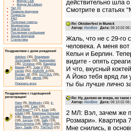
действительно шла о 
Форум Club
Форум Ad Libitum
Смотрите в статьях 
Чат (0)
Правила форумов
Подкасты
FAQ
Полезные советы
Re: Oktoberfest in Munick
Модераторы
Автор:
AlexBee
Дата:
08.10.02 06
Hall of shame
Последние сообщения
Архив форумов
Жаль, что не с 29-го
Статистика
человека. А меня вот
Поздравляем с днем рождения!
Кельн и Берлин. Тепе
dalobov
(30),
Владимир
видите - опять среаги
Золотарёв
(32),
Nupogodist
(35),
Octopus
(43),
Бардина
И что, вкусный коктей
Мария
(47),
Jude V
(51),
vaclav
(51),
AndreW_A
(53),
Ruslan_SF
(53),
GUTSUL
(55),
А Йоко тебя вряд ли 
Галіна
(55),
alemis
(56)
ты бы лучше лично за
Показать всех
Поздравляем с годовщиной
регистрации!
Re: Ну, далеко не вчера, но такое 
Автор:
AlexBee
Дата:
08.10.02 06
Hare
(9),
Muftinsky
(10),
k-
annja
(16),
Caer
(16),
RedFinger***
(17),
ksan
(18),
2 МЛ: Вэл, зачем же 
edulet
(18),
Корепина Наталия
(18),
Baster
(18),
Lovely Ringo
Розмари». Квартира 7
(18),
saysay
(19),
Salty
(19),
MissLennona
(19),
MiheyS
(20),
Мне снились, в осно
Sexy_Sadie
(21),
TheTech
(21)