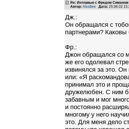
Re: Интервью с Фредом Симаном
Автор:
AlexBee
Дата:
25.06.02 15
Дж.:
Он обращался с тобо
партнерами? Каковы
Фр.:
Джон обращался со мн
же его одолевал стре
извинялся за это. Он 
или: «Я раскомандова
принимал это и прощ
дружелюбен. С ним б
забавным и мог мног
и постоянно расширял
многому у него научи
это. Для меня дело с