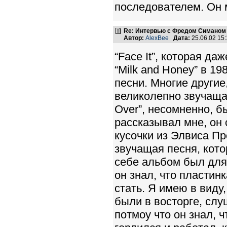
последователем. Он 
Re: Интервью с Фредом Симаном
Автор:
AlexBee
Дата:
25.06.02 15
“Face It”, которая д
“Milk and Honey” в 1
песни. Многие другие
великолепно звучащая
Over”, несомненно, б
рассказывал мне, он 
кусочки из Элвиса П
звучащая песня, кото
себе альбом был для
он знал, что пластин
стать. Я имею в виду
были в восторге, слу
потмоу что он знал, 