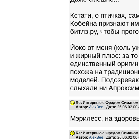
Кстати, о птичках, с
Кобейна признают име
битлз.ру, чтобы прого
Йоко от меня (коль у
и жирный плюс: за то 
единственный оригина
похожа на традицион
моделей. Подозреваю, 
слыхали ни Апроксими
Re: Интервью с Фредом Симаном
Автор:
AlexBee
Дата:
26.06.02 00
Мэрилесс, на здоровь
Re: Интервью с Фредом Симаном
Автор:
AlexBee
Дата:
26.06.02 00