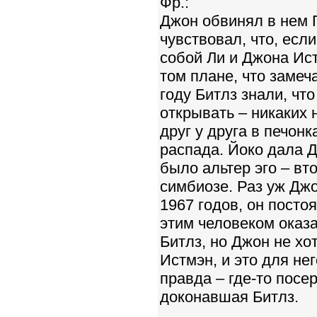
Фр.:
Джон обвинял в нем 
чувствовал, что, есл
собой Ли и Джона Ис
том плане, что замеч
году Битлз знали, чт
открывать – никаких 
друг у друга в печон
распада. Йоко дала Д
было альтер эго – вт
симбиозе. Раз уж Джо
1967 годов, он постоя
этим человеком оказа
Битлз, но Джон не хо
Истмэн, и это для не
правда – где-то посе
доконавшая Битлз.