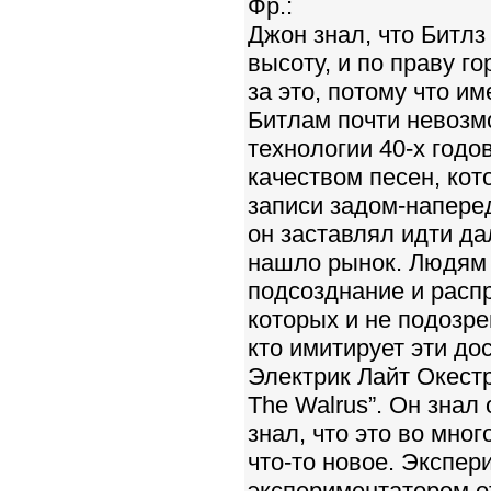
Фр.:
Джон знал, что Битлз
высоту, и по праву г
за это, потому что и
Битлам почти невозм
технологии 40-х годо
качеством песен, кот
записи задом-напере
он заставлял идти да
нашло рынок. Людям 
подсозднание и распр
которых и не подозре
кто имитирует эти до
Электрик Лайт Окестр
The Walrus”. Он знал 
знал, что это во мно
что-то новое. Экспе
экспериментатором от