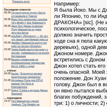
Показать всех
Например:
Я была Йоко. Мы с Дж
Последние новости:
05.08
Скульптурную группу Битлз
ли Японию, то ли И
установили в Томске
05.08
Йоко Оно переиздаст альбом
ДРАКОНА» [sic]. (Не и
«It’s Alright (I See Rainbows)»
05.08
Джон Бон Джови позвонил
психологическое, пос
Полу Маккартни из дома
детства битла
должно значить прост
05.08
Альбому «Revolver» — 60 лет:
ходе сна я пела каку
что пишет зарубежная пресса
05.08
Джеймс Маккартни выпустил
деревьях), одной дев
клип на песню «Dreams»
03.08
Терри Крейн выпустил книгу о
Джоном номере. Джон 
песнях, появившихся на волне
битломании
встретились с Доном 
03.08
Вышел справочник по
коллекционным предметам
Джон хотел стать его
Битлз 1960-х годов
очень опасной. Моей
... статьи:
04.08
Бьорк: “В воздухе витают
положение. Дон Хуан
разительные перемены”
01.08
Интервью Пола для ЮТуб
голову. Джон был в в
канала The Rest is
Entertainment
он явно пытался выби
14.07
Книга "Слова и музыка Джона
Леннона"
благих побуждений, 
... периодика:
14.07
Пол Маккартни сделал
три: 1) о личности; 2)
трибьют The Beatles на