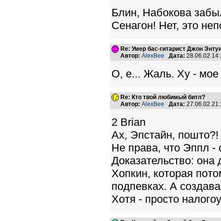
Блин, Набокова забы
Сенагон! Нет, это неп
Re: Умер бас-гитарист Джон Энтуи
Автор:
AlexBee
Дата:
28.06.02 14
О, е... Жаль. Ху - мое
Re: Кто твой любимый битл?
Автор:
AlexBee
Дата:
27.06.02 21
2 Brian
Ах, Эпстайн, пошто?!
Не права, что Эппл -
Доказательство: она 
Хопкин, которая пото
подпевках. А создава
Хотя - просто налого