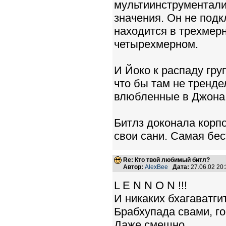
мультиинструменталист
значения. Он не подк
находится в трехмерн
четырехмерном.
И Йоко к распаду гр
что бы там не тренд
влюбленные в Джона 
Битлз доконала корпо
свои сани. Самая бес
Re: Кто твой любимый битл?
Автор:
AlexBee
Дата:
27.06.02 20
L E N N O N !!!
И никаких бхагаватгит
Брабхупада свами, г
Даже смешно...