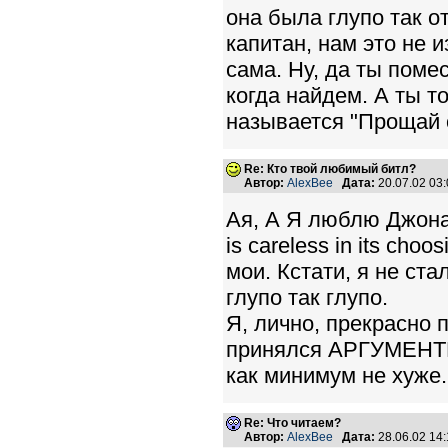
она была глупо так о
капитан, нам это не 
сама. Ну, да ты поме
когда найдем. А ты т
называется "Прощай 
Re: Кто твой любимый битл?
Автор:
AlexBee
Дата:
20.07.02 03
Ая, А Я люблю Джона,
is careless in its ch
мои. Кстати, я не ст
глупо так глупо.
Я, лично, прекрасно п
принялся АРГУМЕНТИР
как минимум не хуже.
Re: Что читаем?
Автор:
AlexBee
Дата:
28.06.02 14