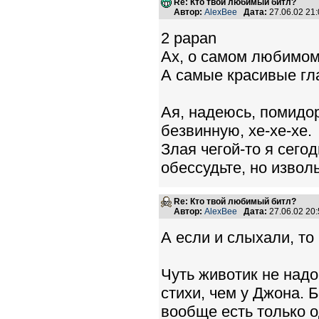
Re: Кто твой любимый битл?
Автор:
AlexBee
Дата:
27.06.02 21
2 papan
Ах, о самом любимом?
А самые красивые глаз
Ая, надеюсь, помидор
безвинную, хе-хе-хе.
Злая чегой-то я сегод
обессудьте, но изволь
Re: Кто твой любимый битл?
Автор:
AlexBee
Дата:
27.06.02 20
А если и слыхали, то 
Чуть животик не над
стихи, чем у Джона. 
вообще есть только о