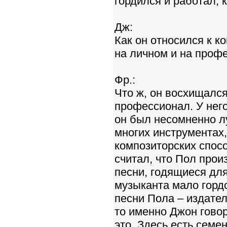
гордился и работал, 
Дж:
Как он относился к 
на личном и на проф
Фр.:
Что ж, он восхищался
профессионал. У нег
он был несомненно л
многих инструментах,
композиторских спос
считал, что Пол про
песни, годящиеся для
музыканта мало гордо
песни Пола – издател
то именно Джон говор
это. Здесь есть семе