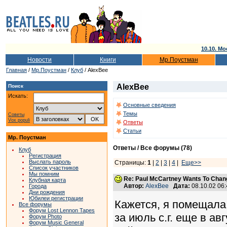
10.10. Мо
Новости
Книги
Мр.Поустман
Главная
/
Мр.Поустман
/
Клуб
/ AlexBee
AlexBee
Поиск
Искать:
Основные сведения
Темы
Советы
Vox populi
Ответы
Статьи
Мр. Поустман
Ответы / Все форумы (78)
Клуб
Регистрация
Выслать пароль
Страницы:
1
|
2
|
3
|
4
|
Еще>>
Список участников
Мы помним
Re: Paul McCartney Wants To Chan
Клубная карта
Автор:
AlexBee
Дата:
08.10.02 06
Города
Дни рождения
Юбилеи регистрации
Кажется, я помещала
Все форумы
Форум Lost Lennon Tapes
за июль с.г. еще в ав
Форум Photo
Форум Music General