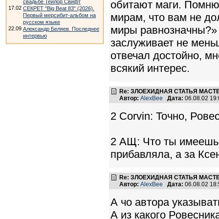
обитают маги. Помню
свадьбе Тейлор Свифт
17.02
СЕКРЕТ "Big Beat 83" (2026).
мирам, что вам не до
Первый мерсибит-альбом на
русском языке
миры равнозначны?» «
22.09
Александр Беляев. Последнее
интервью
заслуживает не меньш
отвечал достойно, мн
всякий интерес.
Re: ЗЛОЕХИДНАЯ СТАТЬЯ МАСТЕР
Автор:
AlexBee
Дата:
06.08.02 19
2 Corvin: Точно, Ровес
2 АЩ: Что ты имеешь 
прибавляла, а за Ксе
Re: ЗЛОЕХИДНАЯ СТАТЬЯ МАСТЕР
Автор:
AlexBee
Дата:
06.08.02 18
А чо автора указывать
А из какого Ровесник