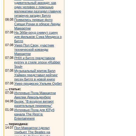
удивительный аккорд»: как
один человек с помощью
математики разгадал главную
гитарную загадку Битлз
08.08
Появились первые фото
Сирши Ронан в образе Линды
Маккартни
07.08
На Эбби-роуд снимут сцену
для фильмов Сэма Мендеса о
Битлз
07.08
Умер Пол Свон, участник
технической команды
Маккартни
07.08
PHIX и Битлз представили
куртку в стиле эпохи «Rubber
Soul»
07.08
Музыкальный критик Билл
Уаймен представил рейтинг
песен Битлз в новой книге
07.08
Умер продюсер Уильям Орбит
... статьи:
07.08
Интервью Пола Маккартни
Амелии Димольденберг
04.08
Бьорк: “В воздухе витают
разительные перемены”
01.08
Интервью Пола для ЮТуб
канала The Rest is
Entertainment
... периодика:
14.07
Пол Маккартни сделал
трибьют The Beatles на