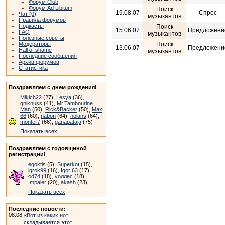
Форум Club
Форум Ad Libitum
Поиск
19.08.07
Спрос
Чат (0)
музыкантов
Правила форумов
Подкасты
Поиск
15.06.07
Предложени
FAQ
музыкантов
Полезные советы
Поиск
Модераторы
13.06.07
Предложени
Hall of shame
музыкантов
Последние сообщения
Архив форумов
Статистика
Поздравляем с днем рождения!
Mikich22
(27),
Lesya
(36),
gniknuss
(41),
Mr.Tambourine
Man
(50),
Rick&Backer
(50),
Max
66
(60),
nabon
(64),
nolans
(64),
monter7
(66),
ganapataja
(75)
Показать всех
Поздравляем с годовщиной
регистрации!
egoktis
(5),
Superkot
(15),
igrok99
(16),
Igor 63
(17),
od74
(18),
уоллес
(18),
Impaler
(20),
akash
(23)
Показать всех
Последние новости:
08.08
«Вот из каких нот
складывается этот