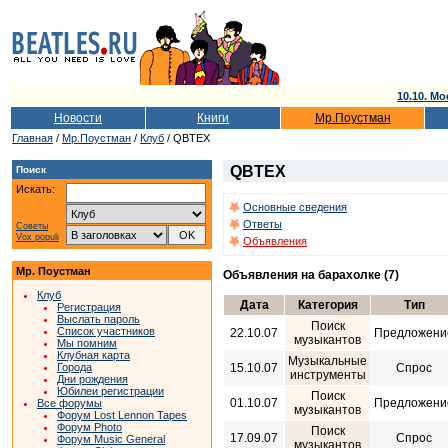
10.10. Мо
Новости
Книги
Мр.Поустман
Главная
/
Мр.Поустман
/
Клуб
/ QBTEX
QBTEX
Поиск
Искать:
Основные сведения
Ответы
Советы
Vox populi
Объявления
Мр. Поустман
Объявления на барахолке (7)
Клуб
Дата
Категория
Тип
Регистрация
Выслать пароль
Поиск
Список участников
22.10.07
Предложени
музыкантов
Мы помним
Клубная карта
Музыкальные
15.10.07
Спрос
Города
инструменты
Дни рождения
Юбилеи регистрации
Поиск
01.10.07
Предложени
Все форумы
музыкантов
Форум Lost Lennon Tapes
Форум Photo
Поиск
17.09.07
Спрос
Форум Music General
музыкантов