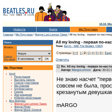
10.10. Мо
Новости
Книги
Мр.Поустман
Главная
/
Мр.Поустман
/
Форум Lost Lennon Tapes
/ All my loving - первая по-настоя
All my loving - первая по-н
Поиск
Тема:
Битлз - With The Beatles (1963)
Искать:
Страницы: [
<<
]
1
|
2
|
3
|
4
|
5
|
6
|
Еще
Советы
Vox populi
Ответить
Re: All my loving - первая по-нас
Мр. Поустман
Автор:
MargoLennon
Дата:
30.01.
Клуб
Регистрация
Не знаю насчет "пер
Выслать пароль
Список участников
совсем не была, прос
Мы помним
Клубная карта
крезанутым девушка
Города
Дни рождения
Юбилеи регистрации
Все форумы
mARGO
Форум Lost Lennon Tapes
Форум Photo
Форум Music General