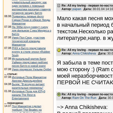
удивительный аккорд»: как
Re: All my loving - первая по-нас
один человек с помощью
Автор:
papan
Дата:
30.01.04 14:
математики разгадал главную
гитарную загадку Битлз
08.08
Появились первые фото
Мало какая песня мо
Сирши Ронан в образе Линды
в начальный период б
Маккартни
07.08
На Эбби-роуд снимут сцену
текстом.Несколько р
для фильмов Сэма Мендеса о
Битлз
литературе,напр. в ж
07.08
Умер Пол Свон, участник
технической команды
Маккартни
07.08
PHIX и Битлз представили
Re: All my loving - первая по-нас
куртку в стиле эпохи «Rubber
Автор:
Anna Chikisheva
Дата:
30.
Soul»
07.08
Музыкальный критик Билл
Я забыла в теме пост
Уаймен представил рейтинг
песен Битлз в новой книге
мою сторону :) (Ram 
07.08
Умер продюсер Уильям Орбит
... статьи:
моей неразборчивост
07.08
Интервью Пола Маккартни
Амелии Димольденберг
ПЕРВОЙ НЕ СЧИТАЮ, 
04.08
Бьорк: “В воздухе витают
разительные перемены”
01.08
Интервью Пола для ЮТуб
Re: All my loving - первая по-нас
канала The Rest is
Автор:
Ram On The Run
Дата:
30.
Entertainment
... периодика:
~> Anna Chikisheva:
14.07
Пол Маккартни сделал
трибьют The Beatles на