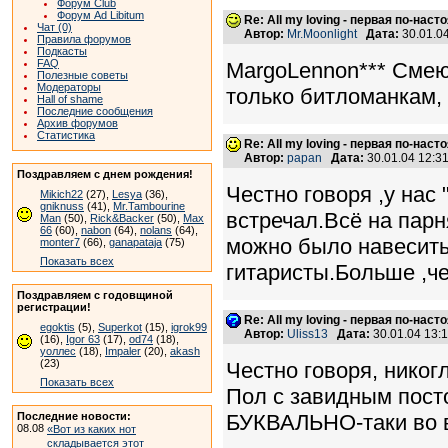
Форум Club
Форум Ad Libitum
Re: All my loving - первая по-нас
Чат (0)
Автор:
Mr.Moonlight
Дата:
30.01.0
Правила форумов
Подкасты
FAQ
MargoLennon*** Смею 
Полезные советы
Модераторы
только битломанкам, 
Hall of shame
Последние сообщения
Архив форумов
Статистика
Re: All my loving - первая по-нас
Автор:
papan
Дата:
30.01.04 12:
Поздравляем с днем рождения!
Честно говоря ,у нас
Mikich22
(27),
Lesya
(36),
gniknuss
(41),
Mr.Tambourine
встречал.Всё на парн
Man
(50),
Rick&Backer
(50),
Max
66
(60),
nabon
(64),
nolans
(64),
можно было навесить
monter7
(66),
ganapataja
(75)
Показать всех
гитаристы.Больше ,че
Поздравляем с годовщиной
регистрации!
Re: All my loving - первая по-нас
egoktis
(5),
Superkot
(15),
igrok99
Автор:
Uliss13
Дата:
30.01.04 13
(16),
Igor 63
(17),
od74
(18),
уоллес
(18),
Impaler
(20),
akash
(23)
Честно говоря, никог
Показать всех
Пол с завидным пост
Последние новости:
БУКВАЛЬНО-таки во 
08.08
«Вот из каких нот
складывается этот