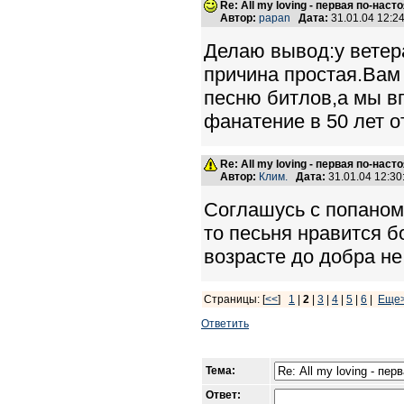
Re: All my loving - первая по-нас
Автор:
papan
Дата:
31.01.04 12:
Делаю вывод:у ветер
причина простая.Вам
песню битлов,а мы в
фанатение в 50 лет о
Re: All my loving - первая по-нас
Автор:
Клим.
Дата:
31.01.04 12:3
Соглашусь с попаном
то песьня нравится 
возрасте до добра не
Страницы: [
<<
]
1
|
2
|
3
|
4
|
5
|
6
|
Еще
Ответить
Тема:
Ответ: