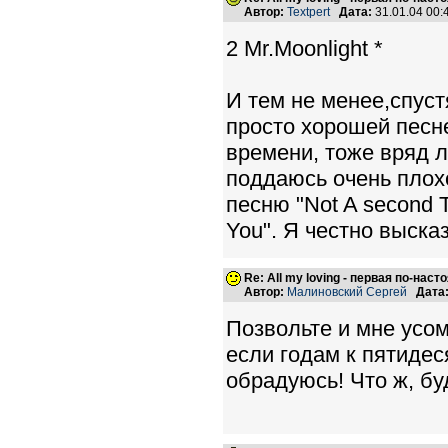
Автор:
Textpert
Дата:
31.01.04 00
2 Mr.Moonlight *
И тем не менее,спуст
просто хорошей песне
времени, тоже вряд л
поддаюсь очень плохо
песню "Not A second 
You". Я честно высказ
Re: All my loving - первая по-нас
Автор:
Малиновский Сергей
Дата
Позвольте и мне усомн
если годам к пятидес
обрадуюсь! Что ж, буд