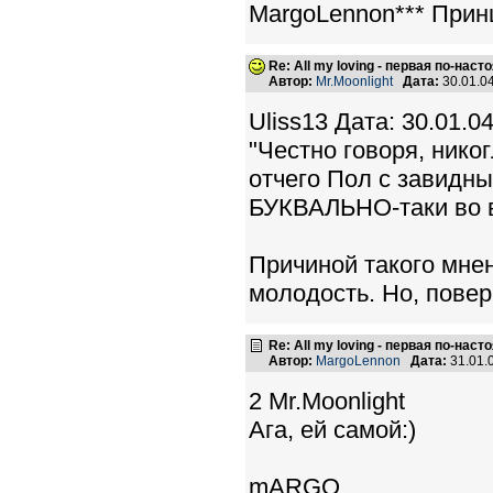
MargoLennon*** Принц
Re: All my loving - первая по-нас
Автор:
Mr.Moonlight
Дата:
30.01.0
Uliss13 Дата: 30.01.0
"Честно говоря, нико
отчего Пол с завидн
БУКВАЛЬНО-таки во в
Причиной такого мнен
молодость. Но, повер
Re: All my loving - первая по-нас
Автор:
MargoLennon
Дата:
31.01.
2 Mr.Moonlight
Ага, ей самой:)
mARGO