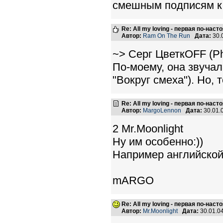
смешным подписям 
Re: All my loving - первая по-нас
Автор:
Ram On The Run
Дата:
30.
~> Серг ЦветкOFF (Ph
По-моему, она звучала
"Вокруг смеха"). Но, 
Re: All my loving - первая по-нас
Автор:
MargoLennon
Дата:
30.01.
2 Mr.Moonlight
Ну им особенно:))
Например английской
mARGO
Re: All my loving - первая по-нас
Автор:
Mr.Moonlight
Дата:
30.01.0