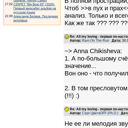
В полной прострации,
свадьбе Тейлор Свифт
17.02
СЕКРЕТ "Big Beat 83" (2026).
Чтоб >>в пух и прах
Первый мерсибит-альбом на
русском языке
анализ. Только и всег
22.09
Александр Беляев. Последнее
интервью
Как же так ??? ??? ??
Re: All my loving - первая по-нас
Автор:
Ram On The Run
Дата:
30.
~> Anna Chikisheva:
1. А по-большому счё
значение...
Вон оно - что получило
2. В том пресловутом
(!!!) :)
Re: All my loving - первая по-нас
Автор:
Серг ЦветкOFF (Ph.D.)
Дат
Не ее ли мелодия зву