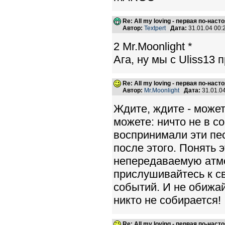
Re: All my loving - первая по-нас
Автор:
Textpert
Дата:
31.01.04 00
2 Mr.Moonlight *
Ага, ну мы с Uliss13 
Re: All my loving - первая по-нас
Автор:
Mr.Moonlight
Дата:
31.01.0
Ждите, ждите - может
можете: ничто не в с
воспринимали эти пес
после этого. Понять 
непередаваемую атмо
прислушивайтесь к с
событий. И не обижай
никто не собирается!
Re: All my loving - первая по-нас