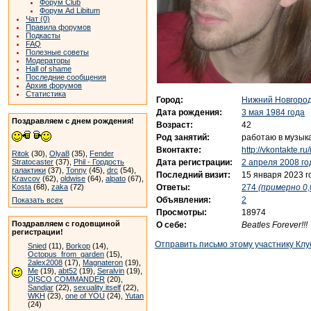
Форум Club
Форум Ad Libitum
Чат (0)
Правила форумов
Подкасты
FAQ
Полезные советы
Модераторы
Hall of shame
Последние сообщения
Архив форумов
Статистика
Город:
Нижний Новгоро
Дата рождения:
3 мая 1984 года
Поздравляем с днем рождения!
Возраст:
42
Род занятий:
работаю в музык
Вконтакте:
http://vkontakte.r
Ritok
(30),
Olya8
(35),
Fender
Дата регистрации:
2 апреля 2008 го
Stratocaster
(37),
Phil - Гордость
галактики
(37),
Tonny
(45),
drc
(54),
Последний визит:
15 января 2023 г
Kravcov
(62),
oldwise
(64),
alpato
(67),
Ответы:
274
(примерно 0,
Kosta
(68),
zaka
(72)
Объявления:
2
Показать всех
Просмотры:
18974
Поздравляем с годовщиной
О себе:
Beatles Forever!!!
регистрации!
Отправить письмо этому участнику Клу
Snied
(11),
Borkop
(14),
Octopus_from_garden
(15),
2alex2008
(17),
Magnateron
(19),
Me
(19),
abt52
(19),
Seralvin
(19),
DISCO COMMANDER
(20),
Sandjar
(22),
sexuality itself
(22),
WKH
(23),
one of YOU
(24),
Yutan
(24)