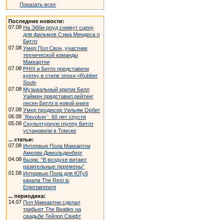
Показать всех
Последние новости:
07.08
На Эбби-роуд снимут сцену
для фильмов Сэма Мендеса о
Битлз
07.08
Умер Пол Свон, участник
технической команды
Маккартни
07.08
PHIX и Битлз представили
куртку в стиле эпохи «Rubber
Soul»
07.08
Музыкальный критик Билл
Уаймен представил рейтинг
песен Битлз в новой книге
07.08
Умер продюсер Уильям Орбит
06.08
`Revolver`: 60 лет спустя
05.08
Скульптурную группу Битлз
установили в Томске
... статьи:
07.08
Интервью Пола Маккартни
Амелии Димольденберг
04.08
Бьорк: “В воздухе витают
разительные перемены”
01.08
Интервью Пола для ЮТуб
канала The Rest is
Entertainment
... периодика:
14.07
Пол Маккартни сделал
трибьют The Beatles на
свадьбе Тейлор Свифт