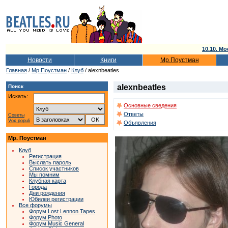
10.10. Мо
Новости
Книги
Мр.Поустман
Главная
/
Мр.Поустман
/
Клуб
/ alexnbeatles
alexnbeatles
Поиск
Искать:
Основные сведения
Ответы
Советы
Vox populi
Объявления
Мр. Поустман
Клуб
Регистрация
Выслать пароль
Список участников
Мы помним
Клубная карта
Города
Дни рождения
Юбилеи регистрации
Все форумы
Форум Lost Lennon Tapes
Форум Photo
Форум Music General