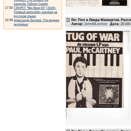
свадьбе Тейлор Свифт
17.02
СЕКРЕТ "Big Beat 83" (2026).
Первый мерсибит-альбом на
русском языке
Re: Пол и Линда Маккартни. Разго
22.09
Александр Беляев. Последнее
Автор:
JohnWLennon
Дата:
20.08
интервью