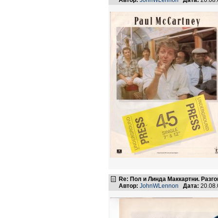
Автор:
JohnWLennon
Дата:
20.08
Re: Пол и Линда Маккартни. Разго
Автор:
JohnWLennon
Дата:
20.08