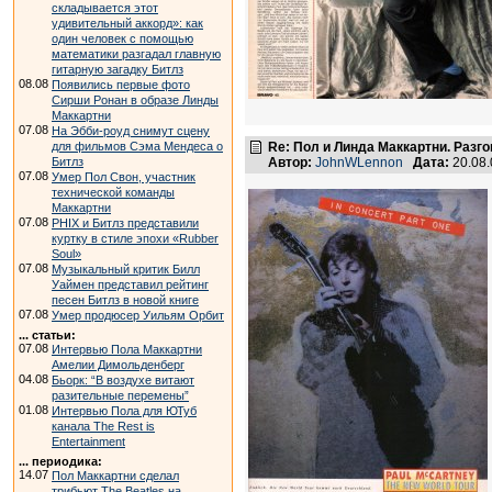
складывается этот
удивительный аккорд»: как
один человек с помощью
математики разгадал главную
гитарную загадку Битлз
08.08
Появились первые фото
Сирши Ронан в образе Линды
Маккартни
07.08
На Эбби-роуд снимут сцену
для фильмов Сэма Мендеса о
Re: Пол и Линда Маккартни. Разго
Битлз
Автор:
JohnWLennon
Дата:
20.08
07.08
Умер Пол Свон, участник
технической команды
Маккартни
07.08
PHIX и Битлз представили
куртку в стиле эпохи «Rubber
Soul»
07.08
Музыкальный критик Билл
Уаймен представил рейтинг
песен Битлз в новой книге
07.08
Умер продюсер Уильям Орбит
... статьи:
07.08
Интервью Пола Маккартни
Амелии Димольденберг
04.08
Бьорк: “В воздухе витают
разительные перемены”
01.08
Интервью Пола для ЮТуб
канала The Rest is
Entertainment
... периодика:
14.07
Пол Маккартни сделал
трибьют The Beatles на