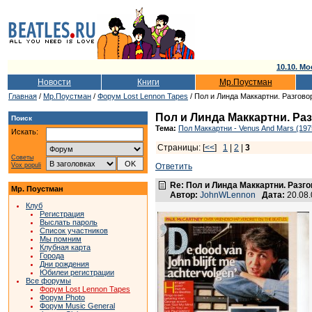
10.10. Мо
Новости
Книги
Мр.Поустман
Главная
/
Мр.Поустман
/
Форум Lost Lennon Tapes
/ Пол и Линда Маккартни. Разговор
Пол и Линда Маккартни. Раз
Поиск
Тема:
Пол Маккартни - Venus And Mars (197
Искать:
Страницы: [
<<
]
1
|
2
|
3
Советы
Vox populi
Ответить
Re: Пол и Линда Маккартни. Разго
Мр. Поустман
Автор:
JohnWLennon
Дата:
20.08
Клуб
Регистрация
Выслать пароль
Список участников
Мы помним
Клубная карта
Города
Дни рождения
Юбилеи регистрации
Все форумы
Форум Lost Lennon Tapes
Форум Photo
Форум Music General