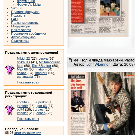
Форум Club
Форум Ad Libitum
Чат (0)
Правила форумов
Подкасты
FAQ
Полезные советы
Модераторы
Hall of shame
Последние сообщения
Архив форумов
Статистика
Поздравляем с днем рождения!
Mikich22
(27),
Lesya
(36),
Re: Пол и Линда Маккартни. Разго
gniknuss
(41),
Mr.Tambourine
Автор:
JohnWLennon
Дата:
20.08
Man
(50),
Rick&Backer
(50),
Max 66
(60),
nabon
(64),
nolans
(64),
monter7
(66),
ganapataja
(75)
Показать всех
Поздравляем с годовщиной
регистрации!
egoktis
(5),
Superkot
(15),
igrok99
(16),
Igor 63
(17),
od74
(18),
уоллес
(18),
Impaler
(20),
akash
(23)
Показать всех
Последние новости:
08.08
«Вот из каких нот