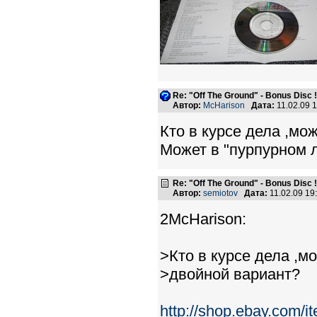
Re: "Off The Ground" - Bonus Disc !
Автор:
McHarison
Дата:
11.02.09 
Кто в курсе дела ,мо
Может в "пурпурном л
Re: "Off The Ground" - Bonus Disc !
Автор:
semiotov
Дата:
11.02.09 1
2McHarison:
>Кто в курсе дела ,м
>двойной вариант?
http://shop.ebay.com