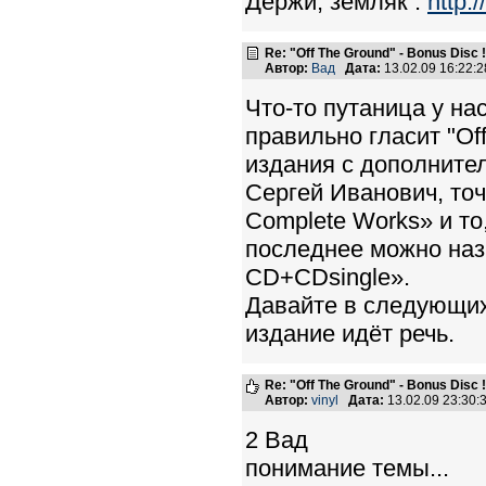
Держи, земляк :
http:
Re: "Off The Ground" - Bonus Disc !
Автор:
Вад
Дата:
13.02.09 16:22
Что-то путаница у на
правильно гласит "Off
издания с дополните
Сергей Иванович, точ
Complete Works» и то
последнее можно назв
CD+CDsingle».
Давайте в следующих
издание идёт речь.
Re: "Off The Ground" - Bonus Disc !
Автор:
vinyl
Дата:
13.02.09 23:30
2 Вад
понимание темы...