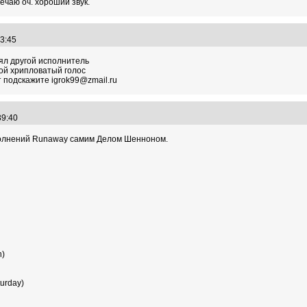
ечаю оч. хороший звук.
:23:45
ял другой исполнитель
ой хрипловатый голос
т подскажите igrok99@zmail.ru
:39:40
полнений Runaway самим Делом Шенноном.
n)
turday)