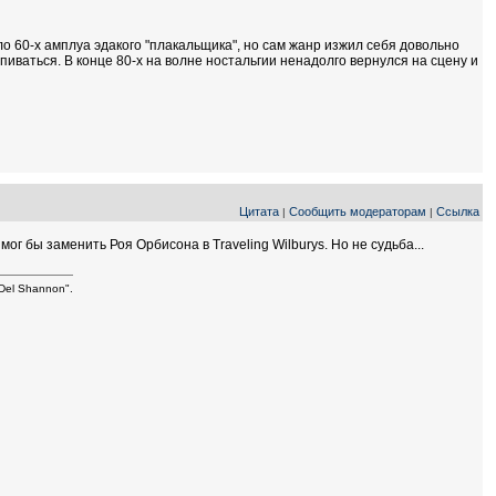
ало 60-х амплуа эдакого "плакальщика", но сам жанр изжил себя довольно
пиваться. В конце 80-х на волне ностальгии ненадолго вернулся на сцену и
Цитата
Сообщить модераторам
Ссылка
|
|
г бы заменить Роя Орбисона в Traveling Wilburys. Но не судьба...
Del Shannon".