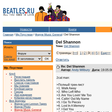
Новости
Книги
Главная
/
Мр.Поустман
/
Форум Music General
/ Del Shannon
Del Shannon
Поиск
Тема:
Del Shannon
Искать:
Страницы: [
<<
]
1
|
2
|
3
|
4
|
5
|
Еще>>
Советы
Vox populi
Ответить
Re: Del Shannon
Мр. Поустман
Автор:
Andy Wilbury
Дата:
19.05.0
Клуб
Регистрация
2cat man:
Выслать пароль
Список участников
>Полный трек-лист
Мы помним
>1. Walk Away
Клубная карта
>2. Who Left Who
Города
Дни рождения
>3. Are You Lovin' Me Too
Юбилеи регистрации
>4. Callin' Out My Name
Все форумы
>5. I Go To Pieces
Форум Lost Lennon Tapes
>6. Lost In A Memory
Форум Photo
>7. I Got You
Форум Music General