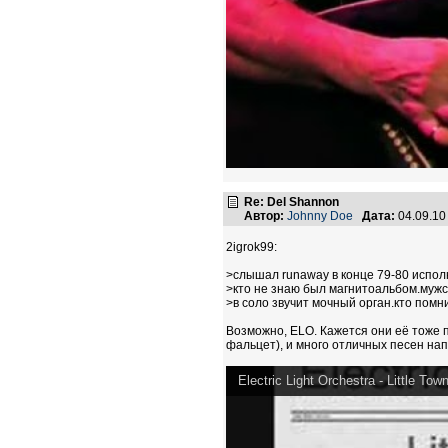
Re: Del Shannon
Автор:
Johnny Doe
Дата:
04.09.10
2igrok99:
>слышал runaway в конце 79-80 испол
>кто не знаю был магнитоальбом.мужс
>в соло звучит мочный орган.кто помн
Возможно, ELO. Кажется они её тоже п
фальцет), и много отличных песен написа
Electric Light Orchestra - Little Town