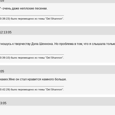
3:05
"- очень даже неплохие песенки.
20:38:23) было перемещено из темы "Del Shannon".
 12:13:05
отношусь к творчеству Дэла Шеннона. Но проблема в том, что я слышала толь
20:39:10) было перемещено из темы "Del Shannon".
3:05
каких.Мне он стал нравится намного больше.
20:42:29) было перемещено из темы "Del Shannon".
:13:05