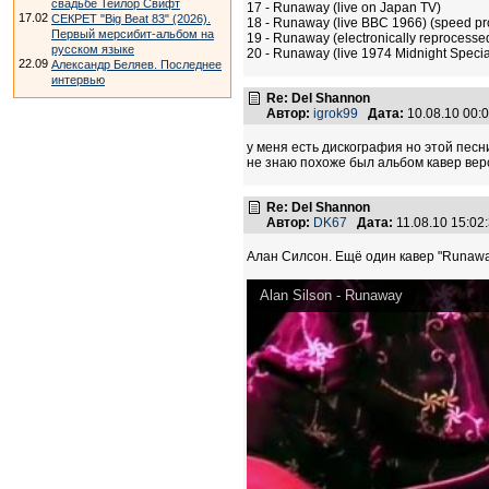
свадьбе Тейлор Свифт
17 - Runaway (live on Japan TV)
17.02
СЕКРЕТ "Big Beat 83" (2026).
18 - Runaway (live BBC 1966) (speed p
Первый мерсибит-альбом на
19 - Runaway (electronically reprocesse
русском языке
20 - Runaway (live 1974 Midnight Specia
22.09
Александр Беляев. Последнее
интервью
Re: Del Shannon
Автор:
igrok99
Дата:
10.08.10 00
у меня есть дискография но этой песни
не знаю похоже был альбом кавер вер
Re: Del Shannon
Автор:
DK67
Дата:
11.08.10 15:0
Алан Силсон. Ещё один кавер "Runawa
Alan Silson - Runaway