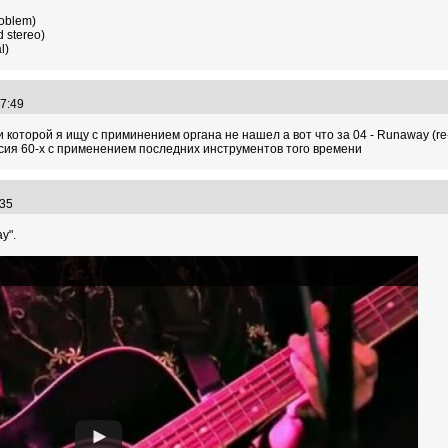
roblem)
d stereo)
l)
:07:49
 которой я ищу с приминением органа не нашел а вот что за 04 - Runaway (re-
сия 60-х с применением последних инструментов того времени
2:35
y".