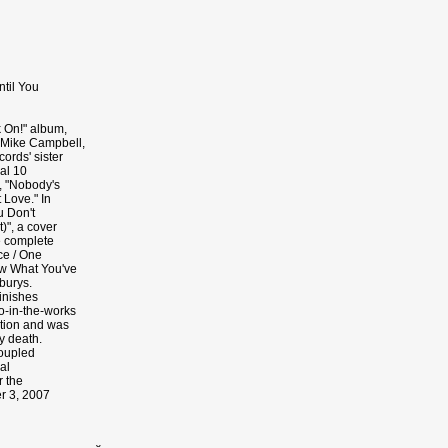
til You
 On!" album,
 Mike Campbell,
ords' sister
nal 10
s, "Nobody's
Love." In
u Don't
)", a cover
e complete
ce / One
w What You've
lburys.
finishes
o-in-the-works
tion and was
y death.
coupled
al
r the
er 3, 2007