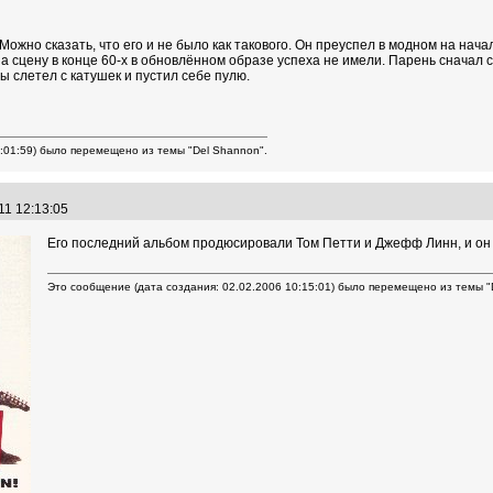
Можно сказать, что его и не было как такового. Он преуспел в модном на нач
а сцену в конце 60-х в обновлённом образе успеха не имели. Парень сначал с
 слетел с катушек и пустил себе пулю.
:01:59) было перемещено из темы "Del Shannon".
11 12:13:05
Его последний альбом продюсировали Том Петти и Джефф Линн, и он мо
Это сообщение (дата создания: 02.02.2006 10:15:01) было перемещено из темы "