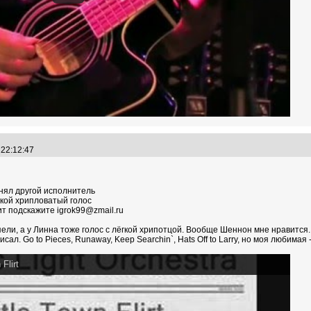
 22:12:47
нял другой исполнитель
кой хрипловатый голос
ит подскажите igrok99@zmail.ru
ели, а у Линна тоже голос с лёгкой хрипотцой. Вообще Шеннон мне нравится.
л. Go to Pieces, Runaway, Keep Searchin`, Hats Off to Larry, но моя любимая - 
 Flirt