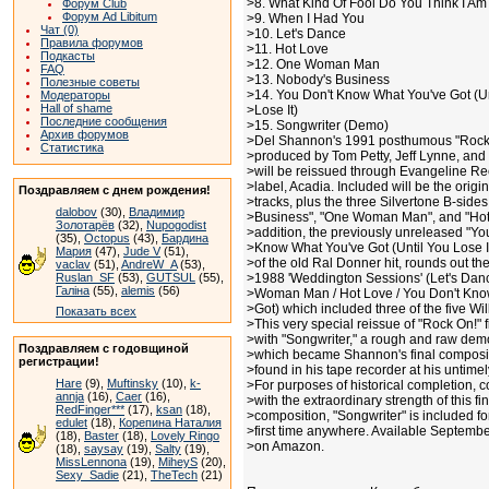
>8. What Kind Of Fool Do You Think I Am
Форум Club
Форум Ad Libitum
>9. When I Had You
Чат (0)
>10. Let's Dance
Правила форумов
>11. Hot Love
Подкасты
>12. One Woman Man
FAQ
>13. Nobody's Business
Полезные советы
>14. You Don't Know What You've Got (Un
Модераторы
Hall of shame
>Lose It)
Последние сообщения
>15. Songwriter (Demo)
Архив форумов
>Del Shannon's 1991 posthumous "Rock
Статистика
>produced by Tom Petty, Jeff Lynne, and
>will be reissued through Evangeline Rec
>label, Acadia. Included will be the origi
Поздравляем с днем рождения!
>tracks, plus the three Silvertone B-side
dalobov
(30),
Владимир
>Business", "One Woman Man", and "Hot 
Золотарёв
(32),
Nupogodist
>addition, the previously unreleased "Yo
(35),
Octopus
(43),
Бардина
>Know What You've Got (Until You Lose It
Мария
(47),
Jude V
(51),
>of the old Ral Donner hit, rounds out th
vaclav
(51),
AndreW_A
(53),
Ruslan_SF
(53),
GUTSUL
(55),
>1988 'Weddington Sessions' (Let's Dan
Галіна
(55),
alemis
(56)
>Woman Man / Hot Love / You Don't Kno
>Got) which included three of the five Wi
Показать всех
>This very special reissue of "Rock On!" 
>with "Songwriter," a rough and raw dem
Поздравляем с годовщиной
>which became Shannon's final composi
регистрации!
>found in his tape recorder at his untimel
Hare
(9),
Muftinsky
(10),
k-
>For purposes of historical completion, 
annja
(16),
Caer
(16),
>with the extraordinary strength of this fin
RedFinger***
(17),
ksan
(18),
>composition, "Songwriter" is included fo
edulet
(18),
Корепина Наталия
>first time anywhere. Available Septemb
(18),
Baster
(18),
Lovely Ringo
>on Amazon.
(18),
saysay
(19),
Salty
(19),
MissLennona
(19),
MiheyS
(20),
Sexy_Sadie
(21),
TheTech
(21)