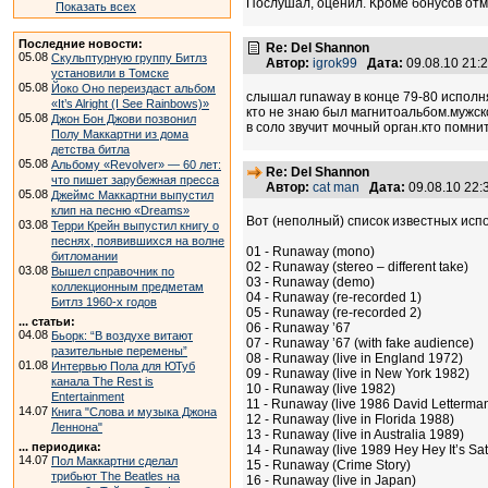
Послушал, оценил. Кроме бонусов отм
Показать всех
Последние новости:
Re: Del Shannon
05.08
Скульптурную группу Битлз
Автор:
igrok99
Дата:
09.08.10 21
установили в Томске
05.08
Йоко Оно переиздаст альбом
слышал runaway в конце 79-80 исполн
«It’s Alright (I See Rainbows)»
кто не знаю был магнитоальбом.мужск
05.08
Джон Бон Джови позвонил
в соло звучит мочный орган.кто помни
Полу Маккартни из дома
детства битла
05.08
Альбому «Revolver» — 60 лет:
Re: Del Shannon
что пишет зарубежная пресса
Автор:
cat man
Дата:
09.08.10 22
05.08
Джеймс Маккартни выпустил
клип на песню «Dreams»
Вот (неполный) список известных ис
03.08
Терри Крейн выпустил книгу о
песнях, появившихся на волне
01 - Runaway (mono)
битломании
02 - Runaway (stereo – different take)
03.08
Вышел справочник по
03 - Runaway (demo)
коллекционным предметам
04 - Runaway (re-recorded 1)
Битлз 1960-х годов
05 - Runaway (re-recorded 2)
... статьи:
06 - Runaway ’67
04.08
Бьорк: “В воздухе витают
07 - Runaway ’67 (with fake audience)
разительные перемены”
08 - Runaway (live in England 1972)
01.08
Интервью Пола для ЮТуб
09 - Runaway (live in New York 1982)
канала The Rest is
10 - Runaway (live 1982)
Entertainment
11 - Runaway (live 1986 David Letterma
14.07
Книга "Слова и музыка Джона
12 - Runaway (live in Florida 1988)
Леннона"
13 - Runaway (live in Australia 1989)
... периодика:
14 - Runaway (live 1989 Hey Hey It’s Sa
14.07
Пол Маккартни сделал
15 - Runaway (Crime Story)
трибьют The Beatles на
16 - Runaway (live in Japan)