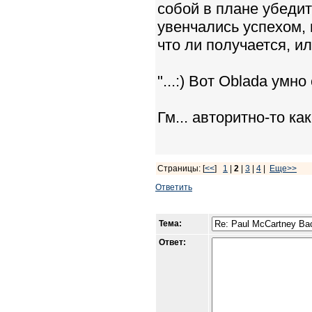
собой в плане убедит
увенчались успехом, 
что ли получается, ил
"...:) Вот Oblada умно 
Гм... авторитно-то как
Страницы: [
<<
]
1
|
2
|
3
|
4
|
Еще>>
Ответить
Тема:
Ответ: