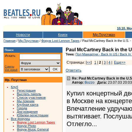
10.10. Мо
Новости
Книги
Мр.Поустман
Главная
/
Мр.Поустман
/
Форум Lost Lennon Tapes
/ Paul McCartney Back in the U.S.
Paul McCartney Back in the 
Поиск
Тема:
Пол Маккартни - Back In US / Back In 
Искать:
Страницы: [
<<
]
1
|
2
|
3
|
4
|
Еще>>
Советы
Vox populi
Ответить
Re: Paul McCartney Back in the U
Мр. Поустман
Автор:
Bozzo
Дата:
23.07.03 20:0
Клуб
Регистрация
Купил концертный дво
Выслать пароль
Список участников
в Москве на концерте 
Мы помним
Клубная карта
Впечатление удручающ
Города
Дни рождения
вытягивает. Послушал
Юбилеи регистрации
Все форумы
Отлегло...
Форум Lost Lennon Tapes
Форум Photo
Форум Music General