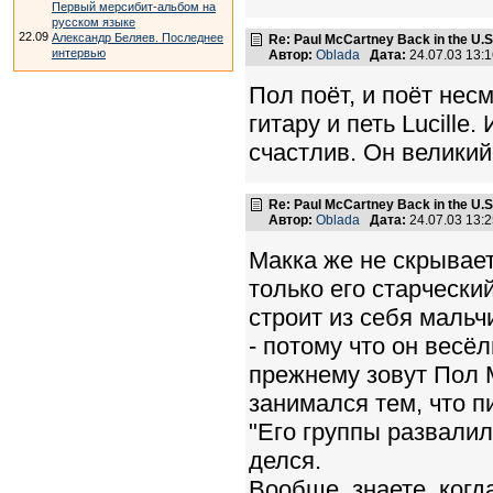
Первый мерсибит-альбом на
русском языке
22.09
Александр Беляев. Последнее
Re: Paul McCartney Back in the U
интервью
Автор:
Oblada
Дата:
24.07.03 13:
Пол поёт, и поёт несм
гитару и петь Lucille
счастлив. Он великий
Re: Paul McCartney Back in the U
Автор:
Oblada
Дата:
24.07.03 13:
Макка же не скрывает,
только его старчески
строит из себя мальч
- потому что он весё
прежнему зовут Пол М
занимался тем, что п
"Его группы развалили
делся.
Вообще, знаете, когд