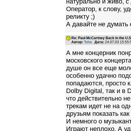
натурально и живо, с
Оператор, к слову, у
реликту ;)
А давайте не думать 
Re: Paul McCartney Back in the U
Автор:
Toha
Дата:
24.07.03 15:55
А мне концерник пон
московского концерта
душе он все еще мол
особенно удачно под
попадаются, просто к
Dolby Digital, так и в
что действительно не
трекам идет не на од
друзьям показать как 
И немного о музыкант
Играют неплохо. А уд