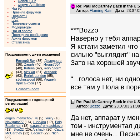
Форум Club
Форум Ad Libitum
Re: Paul McCartney Back in the U
Чат (0)
Автор:
Flaming Rain
Дата:
23.07.0
Правила форумов
Подкасты
FAQ
Полезные советы
Модераторы
***Bozzo
Hall of shame
Последние сообщения
Наверно у тебя аппар
Архив форумов
Статистика
Я кстати заметил что
сильно "выглядит" на
Поздравляем с днем рождения!
Евгений Бик
(35),
Димедролл
Зато на хорошей звуч
(36),
Zapple
(40),
Игорь7354
(40),
Katrina
(42),
Rory Storm
(43),
AlexYar
(61),
Arshack
(63),
Borick London
(65),
"...голоса нет, ни од
stjohnswood
(66),
Андрей
Хрисанфов
(77)
все там у Пола в пор
Показать всех
Поздравляем с годовщиной
Re: Paul McCartney Back in the U
регистрации!
Автор:
Bozzo
Дата:
23.07.03 21:0
Да нет, аппарат у мен
evgen_menschov_76
(5),
Yurry
(16),
Navigator77
(16),
Ludo4ka
(17),
Polly
том - инструментал д
Beatloman
(18),
satanafrompashkovo
(19),
Sion22
(20),
Arshack
(20),
Саша
мне не очень... Пес
McCartney
(22),
Басист
(22),
Nich
(22)