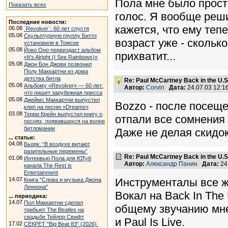
Пола мне было прост
Показать всех
голос. Я вообще реш
Последние новости:
кажется, что ему теп
06.08
`Revolver`: 60 лет спустя
05.08
Скульптурную группу Битлз
возраст уже - скольк
установили в Томске
05.08
Йоко Оно переиздаст альбом
прихватит...
«It’s Alright (I See Rainbows)»
05.08
Джон Бон Джови позвонил
Полу Маккартни из дома
детства битла
Re: Paul McCartney Back in the U
05.08
Альбому «Revolver» — 60 лет:
Автор:
Corvin
Дата:
24.07.03 12:
что пишет зарубежная пресса
05.08
Джеймс Маккартни выпустил
Bozzo - после посещ
клип на песню «Dreams»
03.08
Терри Крейн выпустил книгу о
отпали все сомнения 
песнях, появившихся на волне
битломании
Даже не делая скидок
... статьи:
04.08
Бьорк: “В воздухе витают
разительные перемены”
Re: Paul McCartney Back in the U
01.08
Интервью Пола для ЮТуб
Автор:
Александр Панин
Дата:
24
канала The Rest is
Entertainment
14.07
Инструменталы все ж
Книга "Слова и музыка Джона
Леннона"
Вокал на Back In The
... периодика:
14.07
Пол Маккартни сделал
общему звучанию мне 
трибьют The Beatles на
свадьбе Тейлор Свифт
и Paul Is Live.
17.02
СЕКРЕТ "Big Beat 83" (2026).