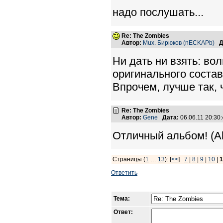
надо послушать...
Re: The Zombies
Автор:
Mux. Бирюков (nECKAPb)
Д
Ни дать ни взять: во
оригинального состав
Впрочем, лучше так, 
Re: The Zombies
Автор:
Gene
Дата:
06.06.11 20:3
Отличный альбом! (Al
Страницы (
1
…
13
): [
<<
]
7
|
8
|
9
|
10
|
1
Ответить
Тема:
Ответ: