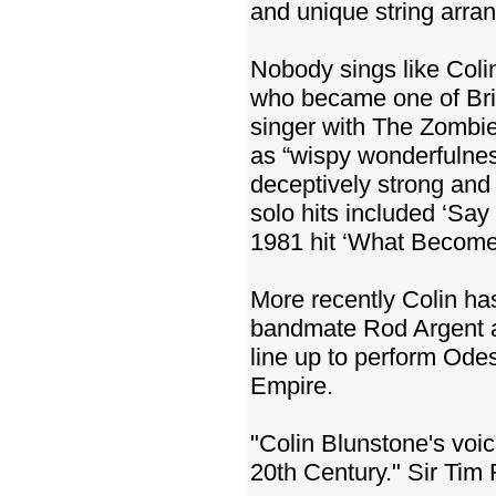
and unique string arra
Nobody sings like Col
who became one of Brit
singer with The Zombie
as “wispy wonderfulnes
deceptively strong and
solo hits included ‘Say
1981 hit ‘What Become
More recently Colin ha
bandmate Rod Argent an
line up to perform Odes
Empire.
"Colin Blunstone's voic
20th Century." Sir Tim