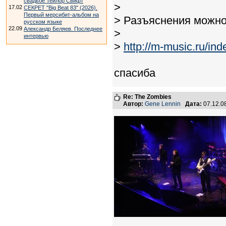
свадьбе Тейлор Свифт
>
17.02
СЕКРЕТ "Big Beat 83" (2026).
Первый мерсибит-альбом на
> Разъяснения можно
русском языке
22.09
Александр Беляев. Последнее
>
интервью
>
http://m-music.ru/i
спасиба
Re: The Zombies
Автор:
Gene Lennin
Дата:
07.12.0