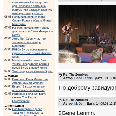
удивительный аккорд»: как
один человек с помощью
математики разгадал главную
гитарную загадку Битлз
08.08
Появились первые фото
Сирши Ронан в образе Линды
Маккартни
07.08
На Эбби-роуд снимут сцену
для фильмов Сэма Мендеса о
Битлз
07.08
Умер Пол Свон, участник
технической команды
Маккартни
07.08
PHIX и Битлз представили
куртку в стиле эпохи «Rubber
Soul»
07.08
Музыкальный критик Билл
Уаймен представил рейтинг
песен Битлз в новой книге
07.08
Умер продюсер Уильям Орбит
Re: The Zombies
... статьи:
Автор:
Gene Lennin
Дата:
13.09.0
07.08
Интервью Пола Маккартни
Амелии Димольденберг
По-доброму завидую!
04.08
Бьорк: “В воздухе витают
разительные перемены”
01.08
Интервью Пола для ЮТуб
канала The Rest is
Re: The Zombies
Entertainment
Автор:
McDen
Дата:
14.09.08 11:
... периодика:
14.07
Пол Маккартни сделал
2Gene Lennin:
трибьют The Beatles на