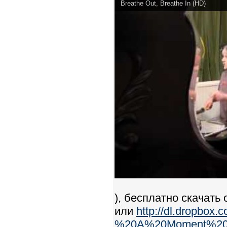
Breathe Out, Breathe In (HD)
), бесплатно скачать 
или
http://dl.dropbo
%20A%20Moment%20