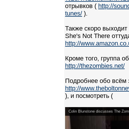
отрывков (
http://sou
tunes/
).
Также скоро выходит
She's Not There оттуда
http://www.amazon.c
Кроме того, группа о
http://thezombies.net/
Подробнее обо всём э
http://www.theboltonne
), и посмотреть (
Colin Blunstone discusses The Zom