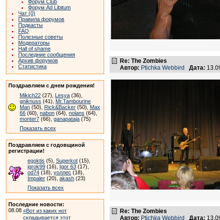
Форум Club
Форум Ad Libitum
Чат (0)
Правила форумов
Подкасты
FAQ
Полезные советы
Модераторы
Hall of shame
Последние сообщения
Архив форумов
Re: The Zombies
Статистика
Автор:
Ptichka Webbird
Дата:
13.0
Поздравляем с днем рождения!
Mikich22
(27),
Lesya
(36),
gniknuss
(41),
Mr.Tambourine
Man
(50),
Rick&Backer
(50),
Max
66
(60),
nabon
(64),
nolans
(64),
monter7
(66),
ganapataja
(75)
Показать всех
Поздравляем с годовщиной
регистрации!
egoktis
(5),
Superkot
(15),
igrok99
(16),
Igor 63
(17),
od74
(18),
уоллес
(18),
Impaler
(20),
akash
(23)
Показать всех
Последние новости:
08.08
«Вот из каких нот
Re: The Zombies
складывается этот
Автор:
Ptichka Webbird
Дата:
13.0