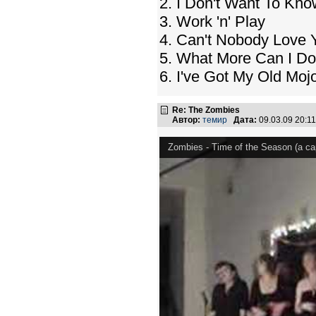
2. I Don't Want To Kno
3. Work 'n' Play
4. Can't Nobody Love 
5. What More Can I Do
6. I've Got My Old Moj
Re: The Zombies
Автор:
темир
Дата:
09.03.09 20:
Zombies - Time of the Season (a ca