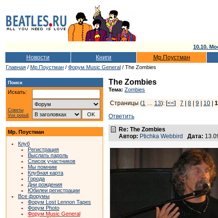
10.10. Мо
Новости
Книги
Мр.Поустман
Главная
/
Мр.Поустман
/
Форум Music General
/ The Zombies
The Zombies
Поиск
Тема:
Zombies
Искать:
Страницы (
1
…
13
): [
<<
]
7
|
8
|
9
|
10
|
1
Советы
Vox populi
Ответить
Re: The Zombies
Мр. Поустман
Автор:
Ptichka Webbird
Дата:
13.0
Клуб
Регистрация
Выслать пароль
Список участников
Мы помним
Клубная карта
Города
Дни рождения
Юбилеи регистрации
Все форумы
Форум Lost Lennon Tapes
Форум Photo
Форум Music General