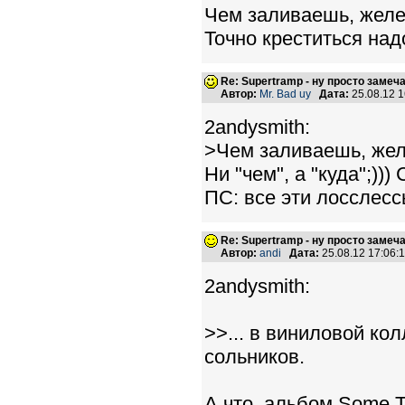
Чем заливаешь, жел
Точно креститься надо.
Re: Supertramp - ну просто замеч
Автор:
Mr. Bad uy
Дата:
25.08.12 
2andysmith:
>Чем заливаешь, же
Ни "чем", а "куда";))
ПС: все эти лосслес
Re: Supertramp - ну просто замеч
Автор:
andi
Дата:
25.08.12 17:06
2andysmith:
>>... в виниловой к
сольников.
А что, альбом Some T