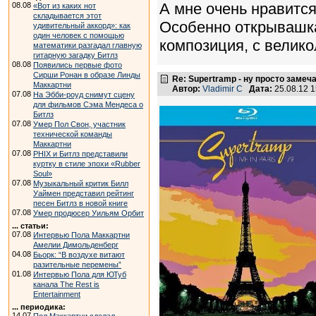
А мне очень нравится
08.08
«Вот из каких нот
складывается этот
Особенно открывашка
удивительный аккорд»: как
один человек с помощью
композиция, с велик
математики разгадал главную
гитарную загадку Битлз
08.08
Появились первые фото
Сирши Ронан в образе Линды
Re: Supertramp - ну просто замеч
Маккартни
Автор:
Vladimir C
Дата:
25.08.12 
07.08
На Эбби-роуд снимут сцену
для фильмов Сэма Мендеса о
Битлз
07.08
Умер Пол Свон, участник
технической команды
Маккартни
07.08
PHIX и Битлз представили
куртку в стиле эпохи «Rubber
Soul»
07.08
Музыкальный критик Билл
Уаймен представил рейтинг
песен Битлз в новой книге
07.08
Умер продюсер Уильям Орбит
... статьи:
07.08
Интервью Пола Маккартни
Амелии Димольденберг
04.08
Бьорк: “В воздухе витают
разительные перемены”
01.08
Интервью Пола для ЮТуб
канала The Rest is
Entertainment
... периодика:
14.07