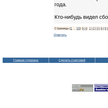
года.
Кто-нибудь видел сбо
Страницы (
1
…
15
): [
<<
]
1
|
2
|
3
|
4
|
5
Ответить
Главная страница
Сделать стартовой