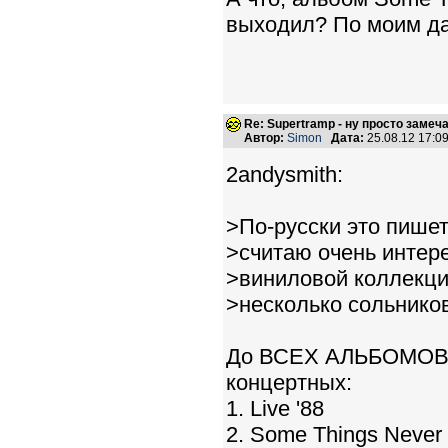
выходил? По моим да
Re: Supertramp - ну просто замеч
Автор:
Simon
Дата:
25.08.12 17:
2andysmith:
>По-русски это пиш
>считаю очень интере
>виниловой коллекц
>несколько сольников
До ВСЕХ АЛЬБОМОВ г
концертных:
1. Live '88
2. Some Things Never