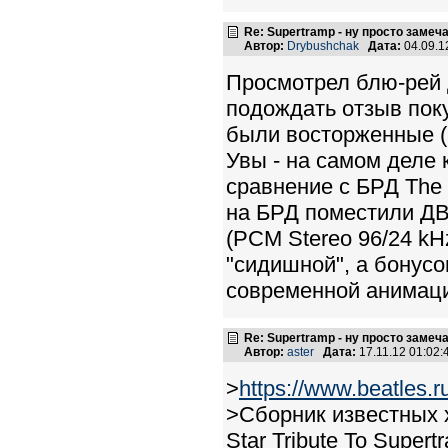
Re: Supertramp - ну просто замеч
Автор:
Drybushchak
Дата:
04.09.1
Просмотрел блю-рей д
подождать отзыв поку
были восторженные (5
Увы - на самом деле 
сравнение с БРД The W
на БРД поместили ДВД
(PCM Stereo 96/24 kH
"сидишной", а бонусо
современной анимац
Re: Supertramp - ну просто замеч
Автор:
aster
Дата:
17.11.12 01:02
>
https://www.beatles
>Cборник известных х
Star Tribute To Super