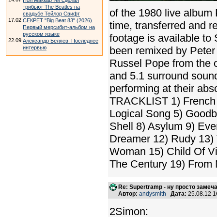
Пол Маккартни сделал
трибьют The Beatles на
of the 1980 live album 
свадьбе Тейлор Свифт
17.02
СЕКРЕТ "Big Beat 83" (2026).
time, transferred and re
Первый мерсибит-альбом на
русском языке
footage is available t
22.09
Александр Беляев. Последнее
интервью
been remixed by Peter
Russel Pope from the or
and 5.1 surround sound
performing at their abs
TRACKLIST 1) French To
Logical Song 5) Goodby
Shell 8) Asylum 9) Eve
Dreamer 12) Rudy 13)
Woman 15) Child Of Vi
The Century 19) From 
Re: Supertramp - ну просто замеч
Автор:
andysmith
Дата:
25.08.12 
2Simon: