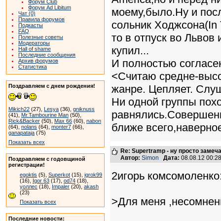
Форум Club
Форум Ad Libitum
моему,было.Ну и пос
Чат (0)
Правила форумов
сольник Ходжсона(In 
Подкасты
FAQ
то в отпуск во Львов
Полезные советы
Модераторы
купил...
Hall of shame
Последние сообщения
И полностью согласен
Архив форумов
Статистика
<Считаю средне-высо
Поздравляем с днем рождения!
жанре. Цепляет. Слу
Ни одной группы похо
Mikich22
(27),
Lesya
(36),
gniknuss
равнялись.Совершенн
(41),
Mr.Tambourine Man
(50),
Rick&Backer
(50),
Max 66
(60),
nabon
ближе всего,наверное
(64),
nolans
(64),
monter7
(66),
ganapataja
(75)
Показать всех
Re: Supertramp - ну просто замеч
Автор:
Simon
Дата:
08.08.12 00:
Поздравляем с годовщиной
регистрации!
2игорь комсомоленко
egoktis
(5),
Superkot
(15),
igrok99
(16),
Igor 63
(17),
od74
(18),
уоллес
(18),
Impaler
(20),
akash
(23)
>Для меня ,несомненн
Показать всех
Последние новости: