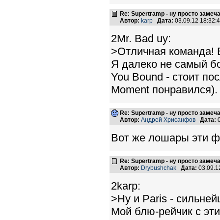
Re: Supertramp - ну просто замеч
Автор:
karp
Дата:
03.09.12 18:32
2Mr. Bad uy:
>Отличная команда! 
Я далеко не самый бо
You Bound - стоит по
Moment понравился). 
Re: Supertramp - ну просто замеч
Автор:
Андрей Хрисанфов
Дата:
0
Вот же лошары эти фр
Re: Supertramp - ну просто замеч
Автор:
Drybushchak
Дата:
03.09.1
2karp:
>Ну и Paris - сильне
Мой блю-рейчик с эти