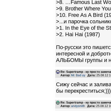
>8. …Famous Last Wo
>9. Brother Where You
>10. Free As A Bird (1
>...и парочка сольни
>1. In the Eye of the S
>2. Hai Hai (1987)
По-русски это пишет
интересной и доброт
АЛЬБОМЫ группы и не
Re: Supertramp - ну просто замеч
Автор:
Mr. Bad uy
Дата:
25.08.12 
Сижу сейчас и залива
бы перекреститься;)))
Re: Supertramp - ну просто замеч
Автор:
andysmith
Дата:
25.08.12 