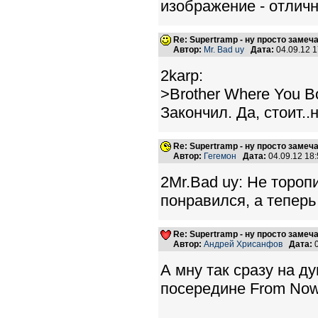
изображение - отличн
Re: Supertramp - ну просто замеч
Автор:
Mr. Bad uy
Дата:
04.09.12 
2karp:
>Brother Where You B
Закончил. Да, стоит.
Re: Supertramp - ну просто замеч
Автор:
Гегемон
Дата:
04.09.12 18
2Mr.Bad uy: Не тороп
понравился, а тепер
Re: Supertramp - ну просто замеч
Автор:
Андрей Хрисанфов
Дата:
0
А мну так сразу на д
посередине From Now