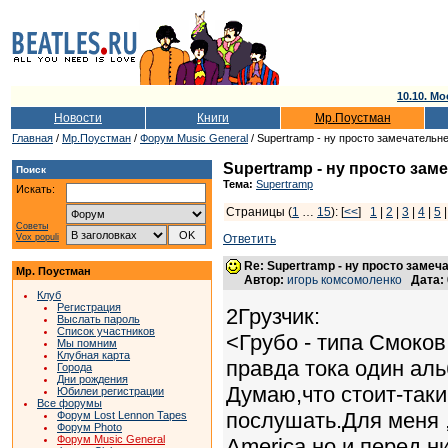
10.10. Мо
Новости
Книги
Мр.Поустман
Главная
/
Мр.Поустман
/
Форум Music General
/ Supertramp - ну просто замечательн
Supertramp - ну просто зам
Поиск
Тема:
Supertramp
Искать:
Страницы (
1
…
15
): [
<<
]
1
|
2
|
3
|
4
|
5
Советы
Vox populi
Ответить
Re: Supertramp - ну просто замеч
Мр. Поустман
Автор:
игорь комсомоленко
Дата:
Клуб
Регистрация
2Грузчик:
Выслать пароль
Список участников
<Грубо - типа Смоков
Мы помним
Клубная карта
правда тока один ал
Города
Дни рождения
Думаю,что стоит-таки
Юбилеи регистрации
Все форумы
послушать.Для меня ,
Форум Lost Lennon Tapes
Форум Photo
Форум Music General
America,но и перед н