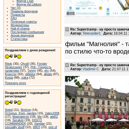
Форум Club
Форум Ad Libitum
Чат (0)
Правила форумов
Подкасты
FAQ
Полезные советы
Модераторы
Hall of shame
Re: Supertramp - ну просто замеч
Последние сообщения
Автор:
Telecaster1
Дата:
16.04.11
Архив форумов
Статистика
фильм "Магнолия" - та
по стилю что-то врод
Поздравляем с днем рождения!
Ritok
(30),
Olya8
(35),
Fender
Re: Supertramp - ну просто замеч
Stratocaster
(37),
Phil - Гордость
Автор:
Vladimir C
Дата:
21.07.11 
галактики
(37),
Tonny
(45),
drc
(54),
Kravcov
(62),
oldwise
(64),
alpato
(67),
Kosta
(68),
zaka
(72)
Показать всех
Поздравляем с годовщиной
регистрации!
Snied
(11),
Borkop
(14),
Octopus_from_garden
(15),
2alex2008
(17),
Magnateron
(19),
Me
(19),
abt52
(19),
Seralvin
(19),
DISCO
COMMANDER
(20),
Sandjar
(22),
sexuality itself
(22),
WKH
(23),
one of