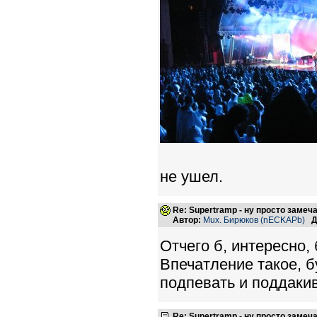
не ушел.
Re: Supertramp - ну просто замеч
Автор:
Mux. Бирюков (nECKAPb)
Д
Отчего б, интересно,
Впечатление такое, 
подпевать и поддакив
Re: Supertramp - ну просто замеч