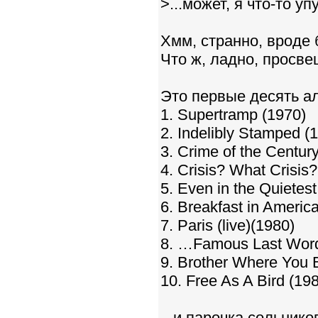
>...может, я что-то уп
Хмм, странно, вроде 
Что ж, ладно, просвещ
Это первые десять а
1. Supertramp (1970)
2. Indelibly Stamped (
3. Crime of the Centur
4. Crisis? What Crisis?
5. Even in the Quietes
6. Breakfast in Americ
7. Paris (live)(1980)
8. …Famous Last Wor
9. Brother Where You 
10. Free As A Bird (19
...и парочка сольник