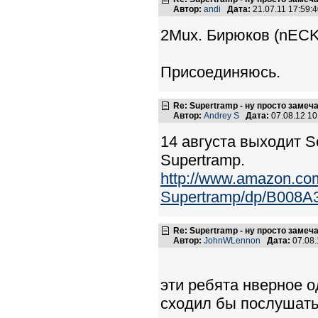
Автор:
andi
Дата:
21.07.11 17:59
2Mux. Бирюков (nECK
Присоединяюсь.
Re: Supertramp - ну просто замеч
Автор:
Andrey S
Дата:
07.08.12 1
14 августа выходит Son
Supertramp.
http://www.amazon.co
Supertramp/dp/B008A3
Re: Supertramp - ну просто замеч
Автор:
JohnWLennon
Дата:
07.08.
эти ребята нверное о
сходил бы послушать