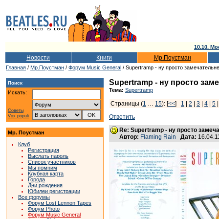
10.10. Мо
Новости
Книги
Мр.Поустман
Главная
/
Мр.Поустман
/
Форум Music General
/ Supertramp - ну просто замечательн
Supertramp - ну просто зам
Поиск
Тема:
Supertramp
Искать:
Страницы (
1
…
15
): [
<<
]
1
|
2
|
3
|
4
|
5
Советы
Vox populi
Ответить
Re: Supertramp - ну просто замеч
Мр. Поустман
Автор:
Flaming Rain
Дата:
16.04.1
Клуб
Регистрация
Выслать пароль
Список участников
Мы помним
Клубная карта
Города
Дни рождения
Юбилеи регистрации
Все форумы
Форум Lost Lennon Tapes
Форум Photo
Форум Music General