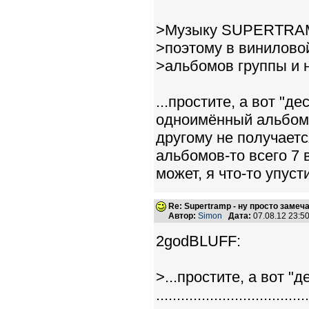
>Музыку SUPERTRAMP
>поэтому в винилово
>альбомов группы и 
...простите, а вот "
одноимённый альбом 7
другому не получает
альбомов-то всего 7 
может, я что-то упуст
Re: Supertramp - ну просто замеч
Автор:
Simon
Дата:
07.08.12 23:
2godBLUFF:
>...простите, а вот 
.....................................