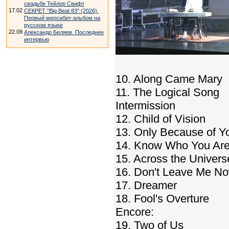
свадьбе Тейлор Свифт
17.02
СЕКРЕТ "Big Beat 83" (2026).
Первый мерсибит-альбом на
русском языке
22.09
Александр Беляев. Последнее
интервью
10. Along Came Mary
11. The Logical Song
Intermission
12. Child of Vision
13. Only Because of You
14. Know Who You Ar
15. Across the Univers
16. Don't Leave Me N
17. Dreamer
18. Fool's Overture
Encore:
19. Two of Us