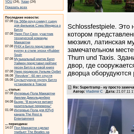
YOU
(24),
Yutan
(24)
Показать всех
Последние новости:
07.08
На Эбби-роуд снимут сцену
Schlossfestpiele. Это
для фильмов Сэма Мендеса о
Битлз
котором представлены
07.08
Умер Пол Свон, участник
технической команды
мюзикл, латинская му
Маккартни
07.08
PHIX и Битлз представили
замечательном месте
куртку в стиле эпохи «Rubber
Soul»
Thurn und Taxis. Зд
07.08
Музыкальный критик Билл
Уаймен представил рейтинг
двор, где сооружаетс
песен Битлз в новой книге
07.08
дворца оборудуются 
Умер продюсер Уильям Орбит
06.08
`Revolver`: 60 лет спустя
05.08
Скульптурную группу Битлз
установили в Томске
Re: Supertramp - ну просто замеч
... статьи:
Автор:
Vladimir C
Дата:
21.07.11 
07.08
Интервью Пола Маккартни
Амелии Димольденберг
04.08
Бьорк: “В воздухе витают
разительные перемены”
01.08
Интервью Пола для ЮТуб
канала The Rest is
Entertainment
... периодика:
14.07
Пол Маккартни сделал
трибьют The Beatles на