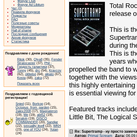
Форум Club
Total Ro
Форум Ad Libitum
Чат (0)
release 
Правила форумов
Подкасты
FAQ
Полезные советы
Модераторы
This is t
Hall of shame
Последние сообщения
Supertra
Архив форумов
Статистика
during t
This is t
Поздравляем с днем рождения!
Ritok
(30),
Olya8
(35),
Fender
years wh
Stratocaster
(37),
Phil -
Гордость галактики
(37),
propelled the band to 
Tonny
(45),
drc
(54),
Kravcov
(62),
oldwise
(64),
alpato
(67),
together with the views
Kosta
(68),
zaka
(72)
this highly entertainin
Показать всех
is essential viewing f
Поздравляем с годовщиной
регистрации!
Snied
(11),
Borkop
(14),
Featured tracks includ
Octopus_from_garden
(15),
2alex2008
(17),
Magnateron
(19),
Me
(19),
abt52
(19),
Little Bit, The Logica
Seralvin
(19),
DISCO
COMMANDER
(20),
Sandjar
(22),
sexuality itself
(22),
WKH
(23),
one of YOU
(24),
Yutan
Re: Supertramp - ну просто замеч
(24)
Автор:
Primal Scream
Дата:
06.09.