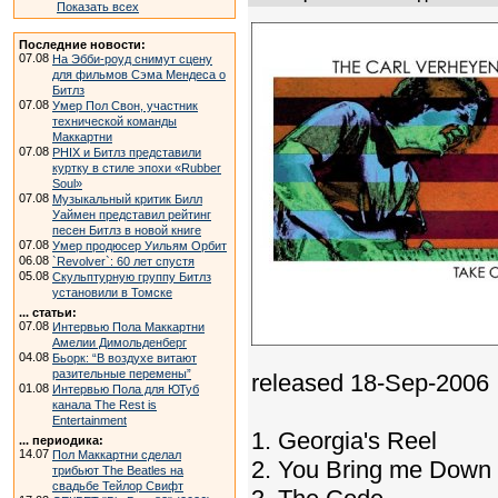
Показать всех
Последние новости:
07.08
На Эбби-роуд снимут сцену
для фильмов Сэма Мендеса о
Битлз
07.08
Умер Пол Свон, участник
технической команды
Маккартни
07.08
PHIX и Битлз представили
куртку в стиле эпохи «Rubber
Soul»
07.08
Музыкальный критик Билл
Уаймен представил рейтинг
песен Битлз в новой книге
07.08
Умер продюсер Уильям Орбит
06.08
`Revolver`: 60 лет спустя
05.08
Скульптурную группу Битлз
установили в Томске
... статьи:
07.08
Интервью Пола Маккартни
Амелии Димольденберг
04.08
Бьорк: “В воздухе витают
разительные перемены”
released 18-Sep-2006
01.08
Интервью Пола для ЮТуб
канала The Rest is
Entertainment
1. Georgia's Reel
... периодика:
14.07
Пол Маккартни сделал
2. You Bring me Down
трибьют The Beatles на
свадьбе Тейлор Свифт