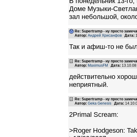
В понедельник 13-го
Доме Музыки-Светлано
зал небольшой, около
Re: Supertramp - ну просто замеч
Автор:
Андрей Хрисанфов
Дата:
1
Так и афиш-то не был
Re: Supertramp - ну просто замеч
Автор:
MaximusFM
Дата:
13.10.08
действительно хороша
неприятный.
Re: Supertramp - ну просто замеч
Автор:
Geka Genesis
Дата:
14.10.
2Primal Scream:
>Roger Hodgeson: Ta