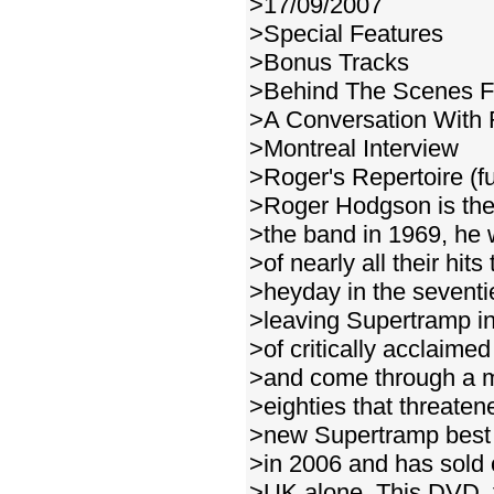
>17/09/2007
>Special Features
>Bonus Tracks
>Behind The Scenes F
>A Conversation With
>Montreal Interview
>Roger's Repertoire (fu
>Roger Hodgson is the
>the band in 1969, he 
>of nearly all their hit
>heyday in the seventi
>leaving Supertramp in
>of critically acclaime
>and come through a ma
>eighties that threatene
>new Supertramp best 
>in 2006 and has sold 
>UK alone. This DVD, th