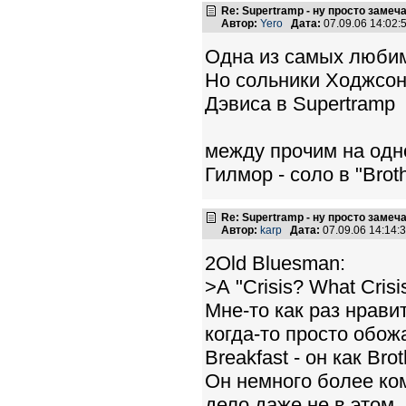
Re: Supertramp - ну просто замеч
Автор:
Yero
Дата:
07.09.06 14:02
Одна из самых любим
Но сольники Ходжсон
Дэвиса в Supertramp
между прочим на одн
Гилмор - соло в "Bro
Re: Supertramp - ну просто замеч
Автор:
karp
Дата:
07.09.06 14:14
2Old Bluesman:
>А "Crisis? What Crisi
Мне-то как раз нравит
когда-то просто обож
Breakfast - он как Broth
Он немного более ко
дело даже не в этом.