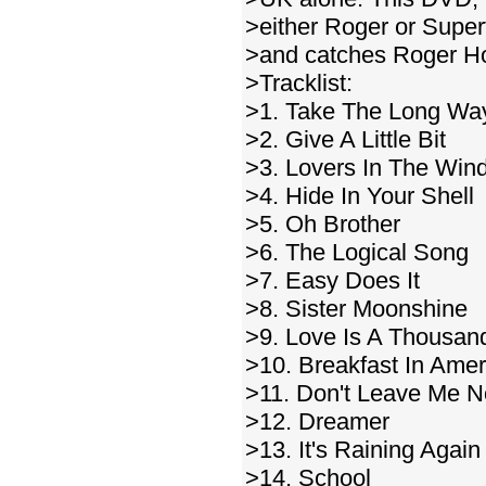
>either Roger or Super
>and catches Roger Ho
>Tracklist:
>1. Take The Long W
>2. Give A Little Bit
>3. Lovers In The Win
>4. Hide In Your Shell
>5. Oh Brother
>6. The Logical Song
>7. Easy Does It
>8. Sister Moonshine
>9. Love Is A Thousan
>10. Breakfast In Amer
>11. Don't Leave Me 
>12. Dreamer
>13. It's Raining Again
>14. School