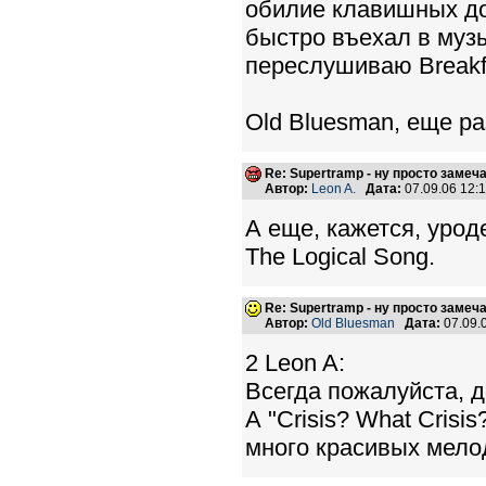
обилие клавишных до
быстро въехал в муз
переслушиваю Breakfas
Old Bluesman, еще раз
Re: Supertramp - ну просто замеч
Автор:
Leon A.
Дата:
07.09.06 12
А еще, кажется, урод
The Logical Song.
Re: Supertramp - ну просто замеч
Автор:
Old Bluesman
Дата:
07.09.
2 Leon A:
Всегда пожалуйста, д
А "Crisis? What Cris
много красивых мелод