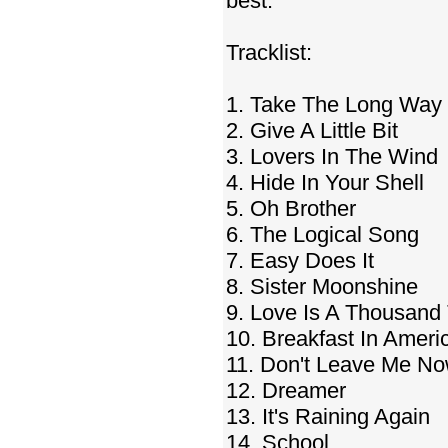
best.
Tracklist:
1. Take The Long Wa
2. Give A Little Bit
3. Lovers In The Wind
4. Hide In Your Shell
5. Oh Brother
6. The Logical Song
7. Easy Does It
8. Sister Moonshine
9. Love Is A Thousand
10. Breakfast In Ameri
11. Don't Leave Me N
12. Dreamer
13. It's Raining Again
14. School