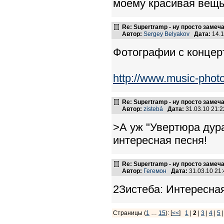
моему красивая вещь
Re: Supertramp - ну просто замеч
Автор:
Sergey Belyakov
Дата:
14.1
Фотографии с концер
http://www.music-phot
Re: Supertramp - ну просто замеч
Автор:
zistebá
Дата:
31.03.10 21:
>А уж "Увертюра дурак
интересная песня!
Re: Supertramp - ну просто замеч
Автор:
Гегемон
Дата:
31.03.10 21
2Зистеба: Интересная
Страницы (
1
…
15
): [
<<
]
1
|
2
|
3
|
4
|
5