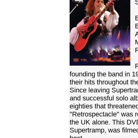
M
R
founding the band in 19
their hits throughout t
Since leaving Supertram
and successful solo al
eighties that threatene
"Retrospectacle" was r
the UK alone. This DVD,
Supertramp, was filme