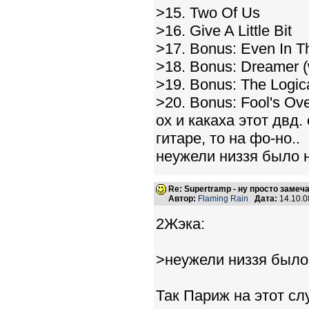
>15. Two Of Us
>16. Give A Little Bit
>17. Bonus: Even In T
>18. Bonus: Dreamer (w
>19. Bonus: The Logica
>20. Bonus: Fool's Ove
ох и какаха этот двд.
гитаре, то на фо-но..
неужели низзя было 
Re: Supertramp - ну просто замеч
Автор:
Flaming Rain
Дата:
14.10.0
2Жэка:
>неужели низзя было
Так Париж на этот сл