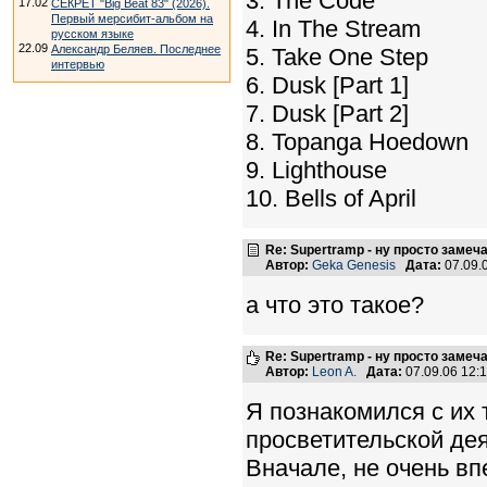
3. The Code
17.02
СЕКРЕТ "Big Beat 83" (2026).
Первый мерсибит-альбом на
4. In The Stream
русском языке
22.09
Александр Беляев. Последнее
5. Take One Step
интервью
6. Dusk [Part 1]
7. Dusk [Part 2]
8. Topanga Hoedown
9. Lighthouse
10. Bells of April
Re: Supertramp - ну просто замеч
Автор:
Geka Genesis
Дата:
07.09.
а что это такое?
Re: Supertramp - ну просто замеч
Автор:
Leon A.
Дата:
07.09.06 12
Я познакомился с их 
просветительской де
Вначале, не очень вп