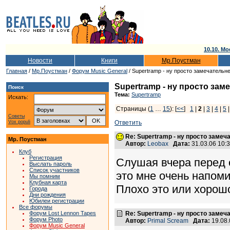
10.10. Мо
Новости
Книги
Мр.Поустман
Главная
/
Мр.Поустман
/
Форум Music General
/ Supertramp - ну просто замечательн
Supertramp - ну просто зам
Поиск
Тема:
Supertramp
Искать:
Страницы (
1
…
15
): [
<<
]
1
|
2
|
3
|
4
|
5
Советы
Vox populi
Ответить
Re: Supertramp - ну просто замеч
Мр. Поустман
Автор:
Leobax
Дата:
31.03.06 10
Клуб
Регистрация
Слушая вчера перед 
Выслать пароль
Список участников
это мне очень напоми
Мы помним
Клубная карта
Плохо это или хорошо
Города
Дни рождения
Юбилеи регистрации
Все форумы
Форум Lost Lennon Tapes
Re: Supertramp - ну просто замеч
Форум Photo
Автор:
Primal Scream
Дата:
19.08.
Форум Music General