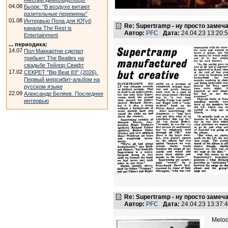
04.08
Бьорк: “В воздухе витают
разительные перемены”
01.08
Интервью Пола для ЮТуб
Re: Supertramp - ну просто замеч
канала The Rest is
Автор:
PFC
Дата:
24.04.23 13:20
Entertainment
... периодика:
14.07
Пол Маккартни сделал
трибьют The Beatles на
свадьбе Тейлор Свифт
17.02
СЕКРЕТ "Big Beat 83" (2026).
Первый мерсибит-альбом на
русском языке
22.09
Александр Беляев. Последнее
интервью
Re: Supertramp - ну просто замеч
Автор:
PFC
Дата:
24.04.23 13:37
Melod