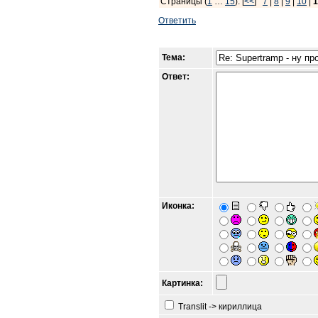
Страницы (
1
…
15
): [
<<
]
7
|
8
|
9
|
10
|
1
Ответить
Тема:
Ответ:
Иконка:
Картинка:
Translit -> кириллица