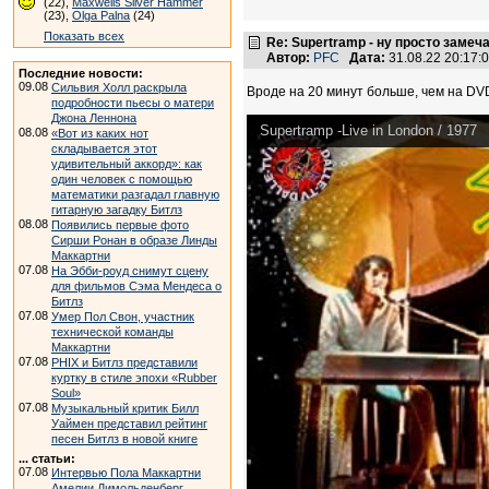
(22),
Maxwells Silver Hammer
(23),
Olga Palna
(24)
Показать всех
Re: Supertramp - ну просто замеч
Автор:
PFC
Дата:
31.08.22 20:17
Последние новости:
09.08
Сильвия Холл раскрыла
Вроде на 20 минут больше, чем на DV
подробности пьесы о матери
Джона Леннона
Supertramp -Live in London / 1977
08.08
«Вот из каких нот
складывается этот
удивительный аккорд»: как
один человек с помощью
математики разгадал главную
гитарную загадку Битлз
08.08
Появились первые фото
Сирши Ронан в образе Линды
Маккартни
07.08
На Эбби-роуд снимут сцену
для фильмов Сэма Мендеса о
Битлз
07.08
Умер Пол Свон, участник
технической команды
Маккартни
07.08
PHIX и Битлз представили
куртку в стиле эпохи «Rubber
Soul»
07.08
Музыкальный критик Билл
Уаймен представил рейтинг
песен Битлз в новой книге
... статьи:
07.08
Интервью Пола Маккартни
Амелии Димольденберг