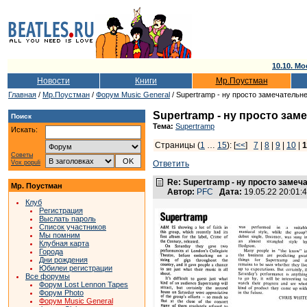
10.10. Мо
Новости
Книги
Мр.Поустман
Главная
/
Мр.Поустман
/
Форум Music General
/ Supertramp - ну просто замечательн
Supertramp - ну просто зам
Поиск
Тема:
Supertramp
Искать:
Страницы (
1
…
15
): [
<<
]
7
|
8
|
9
|
10
|
1
Советы
Vox populi
Ответить
Re: Supertramp - ну просто замеч
Мр. Поустман
Автор:
PFC
Дата:
19.05.22 20:01
Клуб
Регистрация
Выслать пароль
Список участников
Мы помним
Клубная карта
Города
Дни рождения
Юбилеи регистрации
Все форумы
Форум Lost Lennon Tapes
Форум Photo
Форум Music General