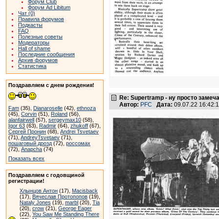
Форум Club
Форум Ad Libitum
Чат (0)
Правила форумов
Подкасты
FAQ
Полезные советы
Модераторы
Hall of shame
Последние сообщения
Архив форумов
Статистика
Поздравляем с днем рождения!
Re: Supertramp - ну просто замеч
Автор:
PFC
Дата:
09.07.22 16:42
Fam
(35),
Dianaroselle
(42),
ethnoza
(45),
Corvin
(51),
Roland
(56),
alanfairwell
(57),
sergeymax10
(58),
Igor 63
(63),
Radmir
(64),
zhukoff
(67),
Сергей Пронин
(68),
Andrei Tsvetaev
(71),
AndreyTsvetaev
(71),
пошаговый дрозд
(72),
россомах
(72),
Anapcha
(74)
Показать всех
Поздравляем с годовщиной
регистрации!
Хлынцов Антон
(17),
Macisback
(17),
Вячеслав Протопопов
(19),
Nataly Jones
(19),
marbl
(20),
Tia
(20),
crow
(21),
George Eager
(22),
You Saw Me Standing There