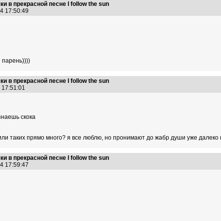
 в прекрасной песне I follow the sun
14 17:50:49
 парень))))
 в прекрасной песне I follow the sun
4 17:51:01
 знаешь скока
.или таких прямо много? я все люблю, но пронимают до жабр души уже далеко н
 в прекрасной песне I follow the sun
14 17:59:47