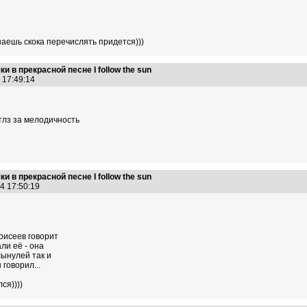
знаешь скока перечислять придется)))
 в прекрасной песне I follow the sun
4 17:49:14
тлз за мелодичность
 в прекрасной песне I follow the sun
14 17:50:19
оисеев говорит
ли её - она
ынулей так и
 говорил...
ся))))