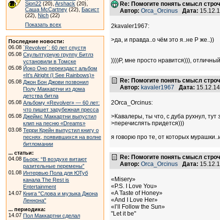
Sion22
(20),
Arshack
(20),
Re: Помогите понять смысл строчки
Саша McCartney
(22),
Басист
Автор:
Orca_Orcinus
Дата:
15.12.
(22),
Nich
(22)
Показать всех
2kavaler1967:
>да, и правда..о чём это я..не Р же..))
Последние новости:
06.08
`Revolver`: 60 лет спустя
05.08
Скульптурную группу Битлз
))))Р, мне просто нравится))), отличный
установили в Томске
05.08
Йоко Оно переиздаст альбом
«It’s Alright (I See Rainbows)»
Re: Помогите понять смысл строчки
05.08
Джон Бон Джови позвонил
Автор:
kavaler1967
Дата:
15.12.1
Полу Маккартни из дома
детства битла
05.08
2Orca_Orcinus:
Альбому «Revolver» — 60 лет:
что пишет зарубежная пресса
05.08
>Кавалеры, ты что, с дуба рухнул, тут
Джеймс Маккартни выпустил
>перечислять придется)))
клип на песню «Dreams»
03.08
Терри Крейн выпустил книгу о
я говорю про те, от которых мурашки.
песнях, появившихся на волне
битломании
... статьи:
Re: Помогите понять смысл строчки
04.08
Бьорк: “В воздухе витают
Автор:
Orca_Orcinus
Дата:
15.12.
разительные перемены”
01.08
Интервью Пола для ЮТуб
«Misery»
канала The Rest is
«P.S. I Love You»
Entertainment
«A Taste of Honey»
14.07
Книга "Слова и музыка Джона
«And I Love Her»
Леннона"
«I’ll Follow the Sun»
... периодика:
"Let it be"
14.07
Пол Маккартни сделал