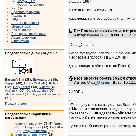
Форум Club
2kavaler1967:
Форум Ad Libitum
Чат (0)
>песни какие любимые?)
Правила форумов
Подкасты
Кавалеры, ты что, с дуба рухнул, тут 
FAQ
Полезные советы
Модераторы
Hall of shame
Re: Помогите понять смысл строчки
Последние сообщения
Автор:
kavaler1967
Дата:
15.12.1
Архив форумов
Статистика
2Orca_Orcinus:
Поздравляем с днем рождения!
>чаво тут мудреного та???я люблю би
>их песен и голоса П и Д и ДХ))))))
да, и правда..о чём это я..не Р же..))
Re: Помогите понять смысл строчки
Евгений Бик
(35),
Димедролл
(36),
Автор:
Orca_Orcinus
Дата:
15.12.
Zapple
(40),
Игорь7354
(40),
Katrina
(42),
Rory Storm
(43),
AlexYar
(61),
Arshack
(63),
Borick London
(65),
2ИГОРЬ:
stjohnswood
(66),
Андрей Хрисанфов
(77)
>
Показать всех
>По ящику както наткнулся как Боря М
>"Мы записали песню, а когда послуша
>оказалась ШШШедевральной!" Мы с с
Поздравляем с годовщиной
>рухнули)) и не знаем о какой песне он
регистрации!
evgen_menschov_76
(5),
Yurry
ну, он в своей шедевральности запутал
(16),
Navigator77
(16),
Ludo4ka
(17),
Polly Beatloman
(18),
satanafrompashkovo
(19),