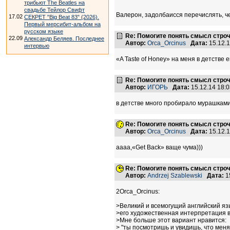
трибьют The Beatles на
свадьбе Тейлор Свифт
Валерон, задолбаисся перечислять, чес
17.02
СЕКРЕТ "Big Beat 83" (2026).
Первый мерсибит-альбом на
русском языке
Re: Помогите понять смысл строчки
22.09
Александр Беляев. Последнее
Автор:
Orca_Orcinus
Дата:
15.12.
интервью
«A Taste of Honey» на меня в детстве
Re: Помогите понять смысл строчки
Автор:
ИГОРЬ
Дата:
15.12.14 18:
в детстве много пробирало мурашками в
Re: Помогите понять смысл строчки
Автор:
Orca_Orcinus
Дата:
15.12.
аааа,«Get Back» ваще чума)))
Re: Помогите понять смысл строчки
Автор:
Andrzej Szablewski
Дата:
1
2Orca_Orcinus:
>Великий и всемогущий английский яз
>его художественная интерпретация в 
>Мне больше этот вариант нравится:
> "ты посмотришь и увидишь, что меня