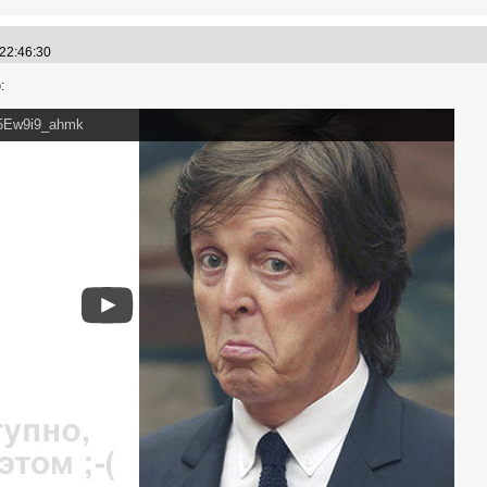
 22:46:30
:
=5Ew9i9_ahmk