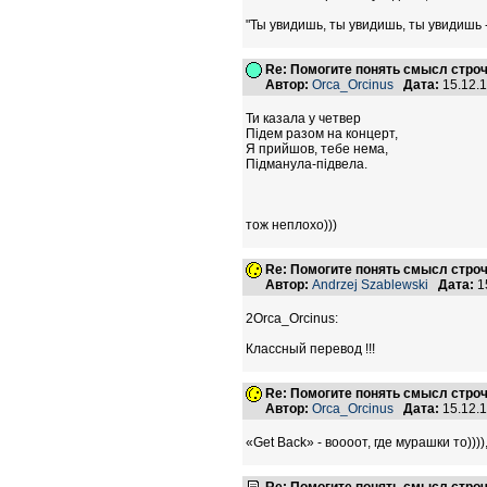
"Ты увидишь, ты увидишь, ты увидишь -
Re: Помогите понять смысл строчки
Автор:
Orca_Orcinus
Дата:
15.12.
Ти казала у четвер
Підем разом на концерт,
Я прийшов, тебе нема,
Підманула-підвела.
тож неплохо)))
Re: Помогите понять смысл строчки
Автор:
Andrzej Szablewski
Дата:
1
2Orca_Orcinus:
Классный перевод !!!
Re: Помогите понять смысл строчки
Автор:
Orca_Orcinus
Дата:
15.12.
«Get Back» - воооот, где мурашки то)))