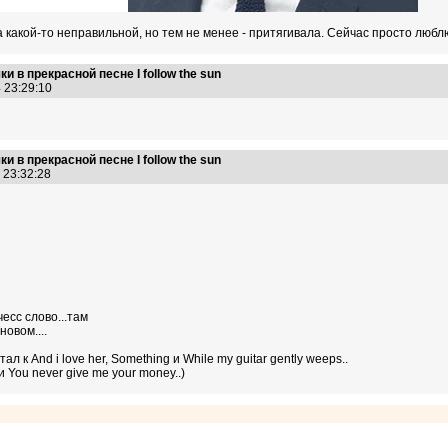
 какой-то неправильной, но тем не менее - притягивала. Сейчас просто люблю
 в прекрасной песне I follow the sun
4 23:29:10
 в прекрасной песне I follow the sun
4 23:32:28
есс слово...там
овом....
 к And i love her, Something и While my guitar gently weeps..
You never give me your money..)