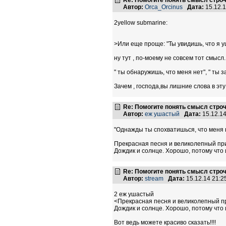
Re: Помогите понять смысл строчки
Автор:
Orca_Orcinus
Дата:
15.12.
2yellow submarine:
>Или еще проще: "Ты увидишь, что я уш
ну тут , по-моему не совсем тот смысл..
" ты обнаружишь, что меня нет", " ты з
Зачем , господа,вы лишние слова в эт
Re: Помогите понять смысл строчки
Автор:
еж ушастый
Дата:
15.12.1
"Однажды ты спохватишься, что меня н
Прекрасная песня и великолепный при
Дождик и солнце. Хорошо, потому что 
Re: Помогите понять смысл строчки
Автор:
stream
Дата:
15.12.14 21:
2 еж ушастый
<Прекрасная песня и великолепный пр
Дождик и солнце. Хорошо, потому что 
Вот ведь можете красиво сказать!!!!