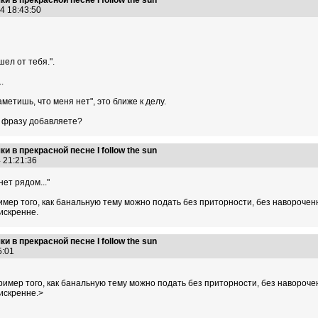
 в прекрасной песне I follow the sun
14 18:43:50
ел от тебя.".
.
аметишь, что меня нет", это ближе к делу.
у фразу добавляете?
 в прекрасной песне I follow the sun
4 21:21:36
ет рядом..."
мер того, как банальную тему можно подать без приторности, без навороченн
искренне.
 в прекрасной песне I follow the sun
25:01
имер того, как банальную тему можно подать без приторности, без наворочен
искренне.>