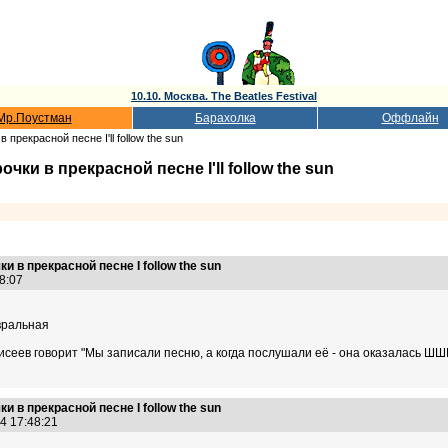
10.10. Москва. The Beatles Festival
Мр.Поустман
Барахолка
Оффлайн
прекрасной песне I'll follow the sun
ки в прекрасной песне I'll follow the sun
 в прекрасной песне I follow the sun
48:07
евральная
исеев говорит "Мы записали песню, а когда послушали её - она оказалась ШШШ
 в прекрасной песне I follow the sun
14 17:48:21