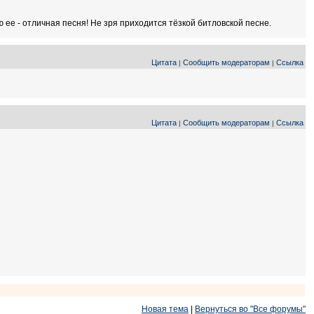
 ее - отличная песня! Не зря приходится тёзкой битловской песне.
Цитата
Сообщить модераторам
Ссылка
|
|
Цитата
Сообщить модераторам
Ссылка
|
|
Новая тема
|
Вернуться во "Все форумы"