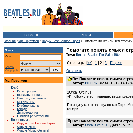
Новости
Книги
Главная
/
Мр.Поустман
/
Форум Lost Lennon Tapes
/ Помогите понять смысл строчки в 
Помогите понять смысл строч
Поиск
Тема:
Битлз - Beatles For Sale (1964)
Искать:
Страницы: [
<<
]
1
|
2
|
3
|
Еще>>
Советы
Vox populi
Ответить
Re: Помогите понять смысл строчки
Мр. Поустман
Автор:
ИГОРЬ
Дата:
15.12.14 17:
Клуб
Регистрация
2Orca_Orcinus:
Выслать пароль
>I'll follow the sun, канешн, вещь, шед
Список участников
Мы помним
По ящику както наткнулся как Боря Мо
Клубная карта
говорил...
Города
Дни рождения
Юбилеи регистрации
Все форумы
Re: Помогите понять смысл строчки
Форум Lost Lennon Tapes
Автор:
Orca_Orcinus
Дата:
15.12.
Форум Photo
Форум Music General