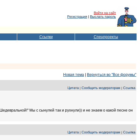
Войти на сайт
Регистрация
|
Выслать пароль
Ссылки
Спецпроекты
Новая тема
|
Вернуться во "Все форумы"
Цитата
Сообщить модераторам
Ссылка
|
|
едевральной!" Мы с сынулей так и рухнули)) и не знаем о какой песне он
Цитата
Сообщить модераторам
Ссылка
|
|