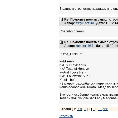
В раннем отрочестве казалась мне она
Re: Помогите понять смысл строчки
Автор:
еж ушастый
Дата:
15.12.1
Спасибо, Stream.
Re: Помогите понять смысл строчки
Автор:
kavaler1967
Дата:
15.12.1
2Orca_Orcinus:
>«Misery»
>«P.S. I Love You»
>«A Taste of Honey»
>«And I Love Her»
>«I’ll Follow the Sun»
>"Let it be"
>Валерон, задолбаисся перечислять, ч
>ешо оооооочень много...Медляки в осн
В юности особенно нежные чувства питал
Теперь моя любовь это Lady Madonna и 
Страницы: [
<<
]
1
|
2
|
3
|
Еще>>
Ответить