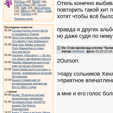
Отель конечно выбива
Наталия
(18),
Baster
(18),
Lovely Ringo
(18),
saysay
(19),
Salty
(19),
MissLennona
повторить такой хит 
(19),
MiheyS
(20),
Sexy_Sadie
(21),
TheTech
(21)
хотят чтобы всё было
Показать всех
Последние новости:
правда я других альб
05.08
Скульптурную группу Битлз
установили в Томске
но даже судя по нему
05.08
Йоко Оно переиздаст альбом
«It’s Alright (I See Rainbows)»
05.08
Джон Бон Джови позвонил
Re: Стая орлов над отелем "Кал
Полу Маккартни из дома
Автор:
mishana
Дата:
01.03.13 16
детства битла
05.08
Альбому «Revolver» — 60 лет:
что пишет зарубежная пресса
2Ourson:
05.08
Джеймс Маккартни выпустил
клип на песню «Dreams»
03.08
Терри Крейн выпустил книгу о
>пару сольников Хен
песнях, появившихся на волне
битломании
>приятное впечатлен
03.08
Вышел справочник по
коллекционным предметам
Битлз 1960-х годов
... статьи:
а мне и его голос бо
04.08
Бьорк: “В воздухе витают
разительные перемены”
01.08
Интервью Пола для ЮТуб
канала The Rest is
Entertainment
14.07
Книга "Слова и музыка Джона