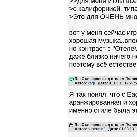
>>для меня Иглы все
>с калифорнией..типа
>Это для ОЧЕНЬ многи
вот у меня сейчас игр
хорошая музыка..впо
но контраст с "Отел
даже близко ничего не
поэтому всё естестве
Re: Стая орлов над отелем "Кал
Автор:
karp
Дата:
01.03.13 17:27
Я так понял, что с Ea
аранжированная и хор
именно стиле была эт
Re: Стая орлов над отелем "Кал
Автор:
superasd2
Дата:
01.03.13 