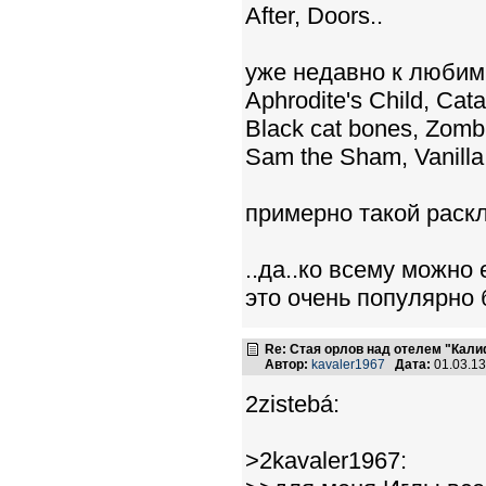
After, Doors..
уже недавно к любим
Aphrodite's Child, Cata
Black cat bones, Zomb
Sam the Sham, Vanilla
примерно такой раскл
..да..ко всему можно
это очень популярно 
Re: Стая орлов над отелем "Кал
Автор:
kavaler1967
Дата:
01.03.1
2zistebá:
>2kavaler1967: