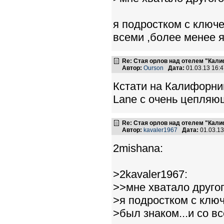
я подростком с ключе
всеми ,более менее 
Re: Стая орлов над отелем "Кал
Автор:
Ourson
Дата:
01.03.13 16:
Кстати на Калифорнии
Lane с очень цепля
Re: Стая орлов над отелем "Кал
Автор:
kavaler1967
Дата:
01.03.1
2mishana:
>2kavaler1967:
>>мне хватало другог
>я подростком с клю
>был знаком...и со 