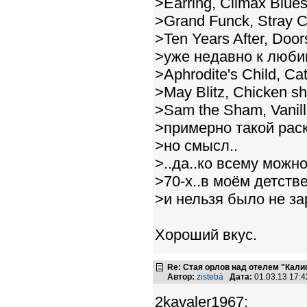
>Earring, Climax Blue
>Grand Funck, Stray 
>Ten Years After, Doors
>уже недавно к люби
>Aphrodite's Child, Cata
>May Blitz, Chicken sh
>Sam the Sham, Vanill
>примерно такой рас
>но смысл..
>..да..ко всему можн
>70-х..в моём детств
>и нельзя было не зар
Хороший вкус.
Re: Стая орлов над отелем "Кал
Автор:
zistebá
Дата:
01.03.13 17:
2kavaler1967: