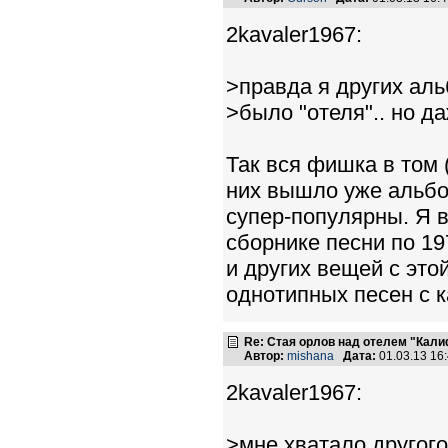
2kavaler1967:
>правда я других аль
>было "отеля".. но да
Так вся фишка в том 
них вышло уже альбом
супер-популярны. Я 
сборнике песни по 19
и других вещей с это
однотипных песен с 
Re: Стая орлов над отелем "Кал
Автор:
mishana
Дата:
01.03.13 16
2kavaler1967:
>мне хватало другого