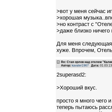
>вот у меня сейчас иг
>хорошая музыка..вп
>но контраст с "Оте
>даже близко ничего н
Для меня следующая п
хуже. Впрочем, Отель
Re: Стая орлов над отелем "Кал
Автор:
kavaler1967
Дата:
01.03.1
2superasd2:
>Хороший вкус.
просто я много чего 
теперь пытаюсь рассл