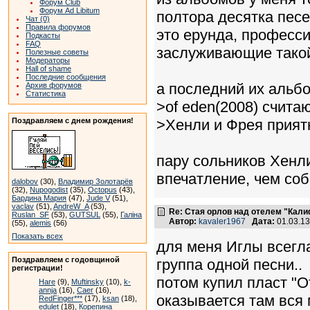
Форум Club
Форум Ad Libitum
полтора десятка песе
Чат (0)
Правила форумов
это ерунда, професси
Подкасты
FAQ
заслуживающие такой
Полезные советы
Модераторы
Hall of shame
Последние сообщения
а последний их альбо
Архив форумов
Статистика
>of eden(2008) счита
Поздравляем с днем рождения!
>Хенли и Фрея приятн
пару сольников Хенл
впечатление, чем соб
dalobov
(30),
Владимир Золотарёв
(32),
Nupogodist
(35),
Octopus
(43),
Бардина Мария
(47),
Jude V
(51),
vaclav
(51),
AndreW_A
(53),
Re: Стая орлов над отелем "Кал
Ruslan_SF
(53),
GUTSUL
(55),
Галіна
Автор:
kavaler1967
Дата:
01.03.1
(55),
alemis
(56)
Показать всех
для меня Иглы всегл
Поздравляем с годовщиной
группа одной песни..
регистрации!
потом купил пласт "О
Hare
(9),
Muftinsky
(10),
k-
annja
(16),
Caer
(16),
оказывается там вся 
RedFinger***
(17),
ksan
(18),
edulet
(18),
Корепина