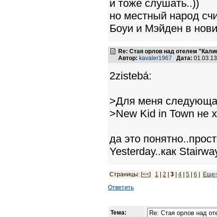
и тоже слушать..))
но местный народ счи
Боуи и Мэйден в новинк
Re: Стая орлов над отелем "Кал
Автор:
kavaler1967
Дата:
01.03.1
2zistebá:
>Для меня следующая
>New Kid in Town не 
да это понятно..прос
Yesterday..как Stairwa
Страницы: [
<<
]
1
|
2
|
3
|
4
|
5
|
6
|
Еще
Ответить
Тема: