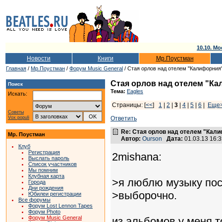
10.10. Мо
Новости
Книги
Мр.Поустман
Главная
/
Мр.Поустман
/
Форум Music General
/ Стая орлов над отелем "Калифорния
Стая орлов над отелем "К
Поиск
Тема:
Eagles
Искать:
Страницы: [
<<
]
1
|
2
|
3
|
4
|
5
|
6
|
Еще
Советы
Vox populi
Ответить
Re: Стая орлов над отелем "Кал
Мр. Поустман
Автор:
Ourson
Дата:
01.03.13 16:
Клуб
Регистрация
2mishana:
Выслать пароль
Список участников
Мы помним
Клубная карта
>я люблю музыку пос
Города
Дни рождения
>выборочно.
Юбилеи регистрации
Все форумы
Форум Lost Lennon Tapes
Форум Photo
Форум Music General
из альбомов у меня т