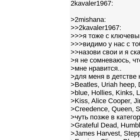
2kavaler1967:
>2mishana:
>>2kavaler1967:
>>>я тоже с ключевы
>>>видимо у нас с то
>>назови свои и я ск
>я не сомневаюсь, чт
>мне нравится..
>для меня в детстве
>Beatles, Uriah heep, 
>blue, Hollies, Kinks, 
>Kiss, Alice Cooper, Ji
>Creedence, Queen, S
>чуть позже в катег
>Grateful Dead, Humbl
>James Harvest, Step