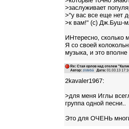
>которые точно знают
>заслуживает популя
>"у вас все еще нет 
>к вам!" (с) Дж.Буш-
ИНтересно, сколько 
Я со своей колокольн
музыка, и это вполне
Re: Стая орлов над отелем "Кал
Автор:
zistebá
Дата:
01.03.13 17:
2kavaler1967:
>для меня Иглы всег
группа одной песни..
Это для ОЧЕНЬ многих