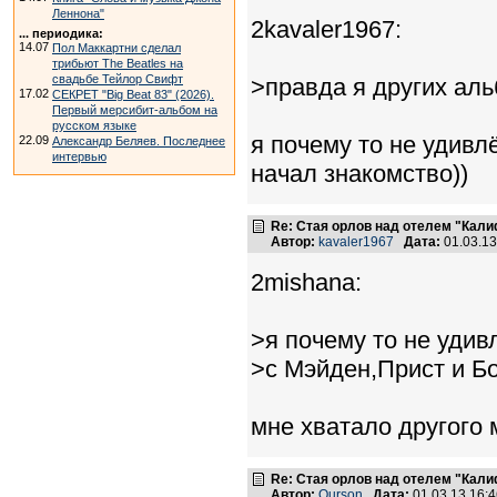
Леннона"
2kavaler1967:
... периодика:
14.07
Пол Маккартни сделал
трибьют The Beatles на
свадьбе Тейлор Свифт
>правда я других аль
17.02
СЕКРЕТ "Big Beat 83" (2026).
Первый мерсибит-альбом на
русском языке
я почему то не удивл
22.09
Александр Беляев. Последнее
интервью
начал знакомство))
Re: Стая орлов над отелем "Кал
Автор:
kavaler1967
Дата:
01.03.1
2mishana:
>я почему то не удивл
>с Мэйден,Прист и Бо
мне хватало другого 
Re: Стая орлов над отелем "Кал
Автор:
Ourson
Дата:
01.03.13 16: