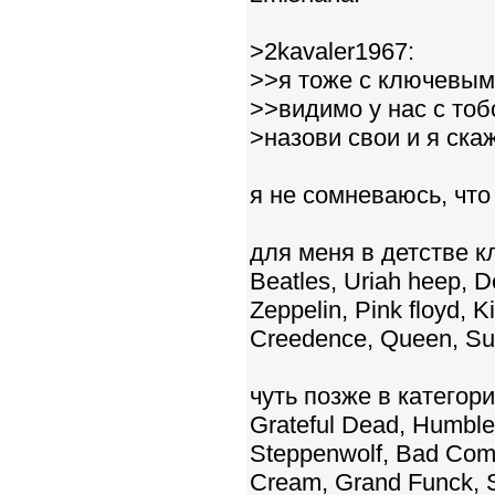
>2kavaler1967:
>>я тоже с ключевым
>>видимо у нас с тоб
>назови свои и я ска
я не сомневаюсь, что
для меня в детстве 
Beatles, Uriah heep, D
Zeppelin, Pink floyd, K
Creedence, Queen, Su
чуть позже в катего
Grateful Dead, Humble
Steppenwolf, Bad Comp
Cream, Grand Funck, 