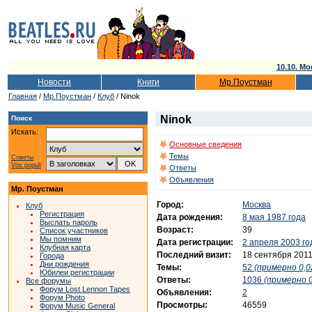
10.10. Мо
Новости
Книги
Мр.Поустман
Главная
/
Мр.Поустман
/
Клуб
/ Ninok
Ninok
Поиск
Искать:
Основные сведения
Темы
Советы
Vox populi
Ответы
Объявления
Мр. Поустман
Город:
Москва
Клуб
Регистрация
Дата рождения:
8 мая 1987 года
Выслать пароль
Возраст:
39
Список участников
Мы помним
Дата регистрации:
2 апреля 2003 го
Клубная карта
Последний визит:
18 сентября 2011
Города
Дни рождения
Темы:
52
(примерно 0,0
Юбилеи регистрации
Ответы:
1036
(примерно 0
Все форумы
Форум Lost Lennon Tapes
Объявления:
2
Форум Photo
Просмотры:
46559
Форум Music General