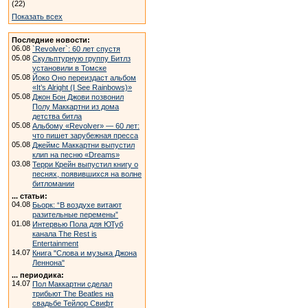
(22)
Показать всех
Последние новости:
06.08
`Revolver`: 60 лет спустя
05.08
Скульптурную группу Битлз
установили в Томске
05.08
Йоко Оно переиздаст альбом
«It’s Alright (I See Rainbows)»
05.08
Джон Бон Джови позвонил
Полу Маккартни из дома
детства битла
05.08
Альбому «Revolver» — 60 лет:
что пишет зарубежная пресса
05.08
Джеймс Маккартни выпустил
клип на песню «Dreams»
03.08
Терри Крейн выпустил книгу о
песнях, появившихся на волне
битломании
... статьи:
04.08
Бьорк: “В воздухе витают
разительные перемены”
01.08
Интервью Пола для ЮТуб
канала The Rest is
Entertainment
14.07
Книга "Слова и музыка Джона
Леннона"
... периодика:
14.07
Пол Маккартни сделал
трибьют The Beatles на
свадьбе Тейлор Свифт