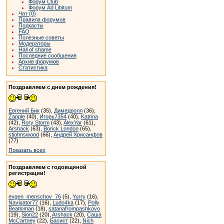
Форум Club
Форум Ad Libitum
Чат (0)
Правила форумов
Подкасты
FAQ
Полезные советы
Модераторы
Hall of shame
Последние сообщения
Архив форумов
Статистика
Поздравляем с днем рождения!
Евгений Бик
(35),
Димедролл
(36),
Zapple
(40),
Игорь7354
(40),
Katrina
(42),
Rory Storm
(43),
AlexYar
(61),
Arshack
(63),
Borick London
(65),
stjohnswood
(66),
Андрей Хрисанфов
(77)
Показать всех
Поздравляем с годовщиной
регистрации!
evgen_menschov_76
(5),
Yurry
(16),
Navigator77
(16),
Ludo4ka
(17),
Polly
Beatloman
(18),
satanafrompashkovo
(19),
Sion22
(20),
Arshack
(20),
Саша
McCartney
(22),
Басист
(22),
Nich