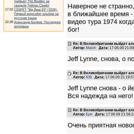
трибьют The Beatles на
Наверное не странно,
свадьбе Тейлор Свифт
17.02
СЕКРЕТ "Big Beat 83" (2026).
в ближайшее время -
Первый мерсибит-альбом на
русском языке
видео тура 1974 когд
22.09
Александр Беляев. Последнее
интервью
бог!
Re: В Великобритании выйдет ал
Автор:
Maloh
Дата:
17.06.09 21:0
Jeff Lynne, снова, o no
Re: В Великобритании выйдет ал
Автор:
ЮВ
Дата:
17.06.09 21:19:
Jeff Lynne снова - о й
Вся надежда на него!
Re: В Великобритании выйдет ал
Автор:
Бри
Дата:
17.06.09 21:58
Очень приятная новос