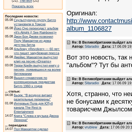
(21),
TheTech
(21)
Показать всех
Оригинал:
Последние новости:
http://www.contactmusic
05.08
Скульптурную группу Битлз
установили в Томске
album_1106827
05.08
Йоко Оно переиздаст альбом
«It’s Alright (I See Rainbows)»
05.08
Джон Бон Джови позвонил
Полу Маккартни из дома
Re: В Великобритании выйдет ал
детства битла
Автор:
Sitaradio
Дата:
17.06.09 1
05.08
Альбому «Revolver» — 60 лет:
что пишет зарубежная пресса
Вот это новость, так 
05.08
Джеймс Маккартни выпустил
клип на песню «Dreams»
"альбом"? Тут бы ант
03.08
Терри Крейн выпустил книгу о
песнях, появившихся на волне
битломании
03.08
Вышел справочник по
Re: В Великобритании выйдет ал
коллекционным предметам
Автор:
Sitaradio
Дата:
17.06.09 1
Битлз 1960-х годов
... статьи:
Хотя, странно, что н
04.08
Бьорк: “В воздухе витают
разительные перемены”
не бонусами к десят
01.08
Интервью Пола для ЮТуб
товарисчем Джылсом
канала The Rest is
Entertainment
14.07
Книга "Слова и музыка Джона
Леннона"
Re: В Великобритании выйдет ал
... периодика:
Автор:
vrublew
Дата:
17.06.09 20
14.07
Пол Маккартни сделал