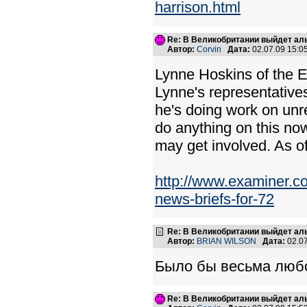
harrison.html
Re: В Великобритании выйдет ал
Автор:
Corvin
Дата:
02.07.09 15:
Lynne Hoskins of the E
Lynne's representatives
he's doing work on unr
do anything on this no
may get involved. As of
http://www.examiner.
news-briefs-for-72
Re: В Великобритании выйдет ал
Автор:
BRIAN WILSON
Дата:
02.0
Было бы весьма люб
Re: В Великобритании выйдет ал