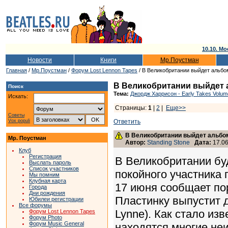
10.10. Мо
Новости
Книги
Мр.Поустман
Главная
/
Мр.Поустман
/
Форум Lost Lennon Tapes
/ В Великобритании выйдет альб
В Великобритании выйдет 
Поиск
Тема:
Джордж Харрисон - Early Takes Volum
Искать:
Страницы:
1
|
2
|
Еще>>
Советы
Vox populi
Ответить
В Великобритании выйдет альбо
Мр. Поустман
Автор:
Standing Stone
Дата:
17.06
Клуб
Регистрация
В Великобритании бу
Выслать пароль
Список участников
покойного участника 
Мы помним
Клубная карта
17 июня сообщает по
Города
Дни рождения
Пластинку выпустит 
Юбилеи регистрации
Все форумы
Lynne). Как стало из
Форум Lost Lennon Tapes
Форум Photo
Форум Music General
находятся многие неи