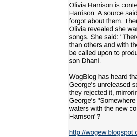
Olivia Harrison is con
Harrison. A source said
forgot about them. Ther
Olivia revealed she wa
songs. She said: "There
than others and with tho
be called upon to prod
son Dhani.
WogBlog has heard that
George's unreleased so
they rejected it, mirrori
George's "Somewhere i
waters with the new co
Harrison"?
http://wogew.blogspot