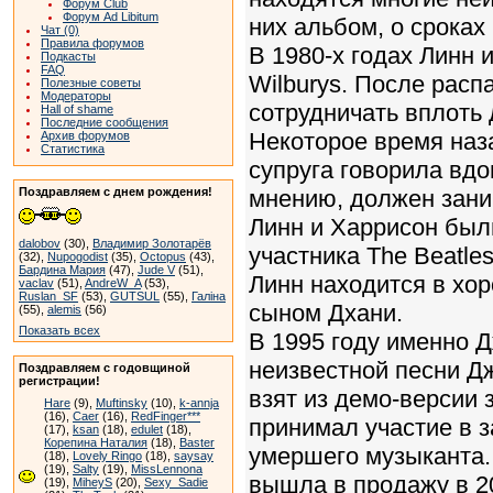
Форум Club
Форум Ad Libitum
них альбом, о сроках
Чат (0)
Правила форумов
В 1980-х годах Линн и
Подкасты
FAQ
Wilburys. После рас
Полезные советы
Модераторы
сотрудничать вплоть 
Hall of shame
Последние сообщения
Некоторое время наз
Архив форумов
Статистика
супруга говорила вдо
Поздравляем с днем рождения!
мнению, должен зани
Линн и Харрисон были
dalobov
(30),
Владимир Золотарёв
участника The Beatle
(32),
Nupogodist
(35),
Octopus
(43),
Бардина Мария
(47),
Jude V
(51),
Линн находится в хо
vaclav
(51),
AndreW_A
(53),
Ruslan_SF
(53),
GUTSUL
(55),
Галіна
сыном Дхани.
(55),
alemis
(56)
Показать всех
В 1995 году именно 
неизвестной песни Дж
Поздравляем с годовщиной
регистрации!
взят из демо-версии 
Hare
(9),
Muftinsky
(10),
k-annja
(16),
Caer
(16),
RedFinger***
принимал участие в 
(17),
ksan
(18),
edulet
(18),
Корепина Наталия
(18),
Baster
умершего музыканта.
(18),
Lovely Ringo
(18),
saysay
(19),
Salty
(19),
MissLennona
вышла в продажу в 20
(19),
MiheyS
(20),
Sexy_Sadie