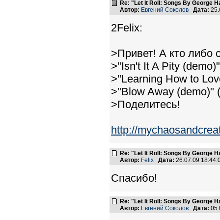
Re: "Let It Roll: Songs By George H
Автор:
Евгений Соколов
Дата:
25.
2Felix:
>Привет! А кто либо 
>"Isn't It A Pity (demo)
>"Learning How to Love
>"Blow Away (demo)" (o
>Поделитесь!
http://mychaosandcrea
Re: "Let It Roll: Songs By George H
Автор:
Felix
Дата:
26.07.09 18:44
Спасибо!
Re: "Let It Roll: Songs By George H
Автор:
Евгений Соколов
Дата:
05.