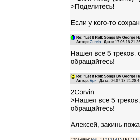
>Поделитесь!
Если у кого-то сохра
Re: "Let It Roll: Songs By George H
Автор:
Corvin
Дата:
17.06.18 21:
Нашел все 5 треков, 
обращайтесь!
Re: "Let It Roll: Songs By George H
Автор:
Бри
Дата:
04.07.18 21:28
2Corvin
>Нашел все 5 треков,
обращайтесь!
Алексей, закинь пожа
Страницы: [
<<
]
1
|
2
|
3
|
4
|
5
|
6
|
7
|
Е