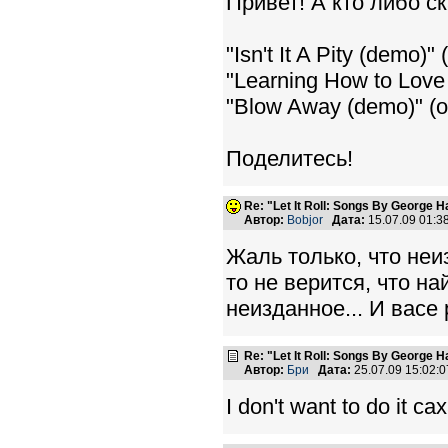
Привет! А кто либо ск
"Isn't It A Pity (demo)"
"Learning How to Love 
"Blow Away (demo)" (on
Поделитесь!
Re: "Let It Roll: Songs By George H
Автор:
Bobjor
Дата:
15.07.09 01:
Жаль только, что неи
то не верится, что н
неизданное... И васе
Re: "Let It Roll: Songs By George H
Автор:
Бри
Дата:
25.07.09 15:02
I don't want to do it 