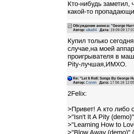
Кто-нибудь заметил, 
какой-то пропадающ
Обсуждение анонса: "George Harris
Автор:
utka84
Дата:
19.09.09 17:
Купил только сегодня
случае,на моей аппар
проигрывателя в машин
Pity-лучшая,ИМХО.
Re: "Let It Roll: Songs By George H
Автор:
Corvin
Дата:
17.06.18 12:
2Felix:
>Привет! А кто либо 
>"Isn't It A Pity (demo)
>"Learning How to Love
>"Blow Away (demo)" (o