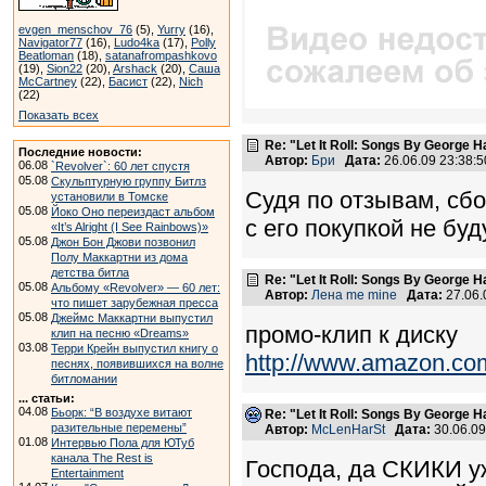
evgen_menschov_76
(5),
Yurry
(16),
Navigator77
(16),
Ludo4ka
(17),
Polly
Beatloman
(18),
satanafrompashkovo
(19),
Sion22
(20),
Arshack
(20),
Саша
McCartney
(22),
Басист
(22),
Nich
(22)
Показать всех
Re: "Let It Roll: Songs By George H
Последние новости:
Автор:
Бри
Дата:
26.06.09 23:38
06.08
`Revolver`: 60 лет спустя
05.08
Скульптурную группу Битлз
Судя по отзывам, сбо
установили в Томске
05.08
Йоко Оно переиздаст альбом
с его покупкой не буд
«It’s Alright (I See Rainbows)»
05.08
Джон Бон Джови позвонил
Полу Маккартни из дома
детства битла
Re: "Let It Roll: Songs By George H
05.08
Альбому «Revolver» — 60 лет:
Автор:
Лена me mine
Дата:
27.06.
что пишет зарубежная пресса
05.08
Джеймс Маккартни выпустил
промо-клип к диску
клип на песню «Dreams»
03.08
Терри Крейн выпустил книгу о
http://www.amazon.c
песнях, появившихся на волне
битломании
... статьи:
04.08
Бьорк: “В воздухе витают
Re: "Let It Roll: Songs By George H
разительные перемены”
Автор:
McLenHarSt
Дата:
30.06.0
01.08
Интервью Пола для ЮТуб
канала The Rest is
Господа, да СКИКИ
Entertainment