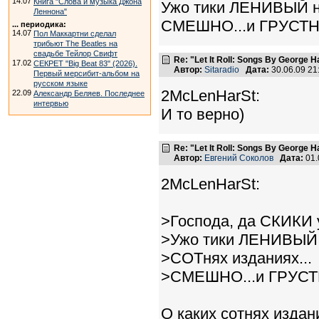
14.07
Книга "Слова и музыка Джона
Ужо тики ЛЕНИВЫЙ не
Леннона"
СМЕШНО...и ГРУСТ
... периодика:
14.07
Пол Маккартни сделал
трибьют The Beatles на
свадьбе Тейлор Свифт
Re: "Let It Roll: Songs By George H
17.02
СЕКРЕТ "Big Beat 83" (2026).
Автор:
Sitaradio
Дата:
30.06.09 2
Первый мерсибит-альбом на
русском языке
2McLenHarSt:
22.09
Александр Беляев. Последнее
интервью
И то верно)
Re: "Let It Roll: Songs By George H
Автор:
Евгений Соколов
Дата:
01.
2McLenHarSt:
>Господа, да СКИК
>Ужо тики ЛЕНИВЫЙ 
>СОТнях изданиях...
>СМЕШНО...и ГРУС
О каких сотнях издан