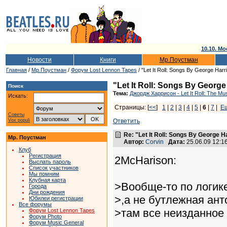
10.10. Мо
Новости
Книги
Мр.Поустман
Главная
/
Мр.Поустман
/
Форум Lost Lennon Tapes
/ "Let It Roll: Songs By George Harr
"Let It Roll: Songs By George
Поиск
Тема:
Джордж Харрисон - Let It Roll: The Mu
Искать:
Страницы: [
<<
]
1
|
2
|
3
|
4
|
5
|
6
|
7
|
Е
Советы
Vox populi
Ответить
Re: "Let It Roll: Songs By George H
Мр. Поустман
Автор:
Corvin
Дата:
25.06.09 12:
Клуб
Регистрация
2McHarison:
Выслать пароль
Список участников
Мы помним
Клубная карта
>Вообще-то по логик
Города
Дни рождения
>,а не бутлежная ан
Юбилеи регистрации
Все форумы
>там все неизданное
Форум Lost Lennon Tapes
Форум Photo
Форум Music General