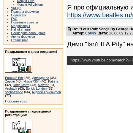
Форум Club
Форум Ad Libitum
Я про официальную и
Чат (0)
Правила форумов
https://www.beatles.
Подкасты
FAQ
Полезные советы
Модераторы
Re: "Let It Roll: Songs By George H
Hall of shame
Последние сообщения
Автор:
Corvin
Дата:
26.06.09 12:
Архив форумов
Статистика
Демо "Isn't It A Pity" 
Поздравляем с днем рождения!
https://www.youtube.com/watch?
Евгений Бик
(35),
Димедролл
(36),
Zapple
(40),
Игорь7354
(40),
Katrina
(42),
Rory Storm
(43),
AlexYar
(61),
Arshack
(63),
Borick London
(65),
stjohnswood
(66),
Андрей Хрисанфов
(77)
Показать всех
Поздравляем с годовщиной
регистрации!