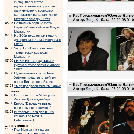
складывается этот
удивительный аккорд»: как
один человек с помощью
математики разгадал главную
Re: Порассуждаем?George Harriso
гитарную загадку Битлз
Автор:
SergeK
Дата:
25.01.08 01
08.08
Появились первые фото
Сирши Ронан в образе Линды
Маккартни
07.08
На Эбби-роуд снимут сцену
для фильмов Сэма Мендеса о
Битлз
07.08
Умер Пол Свон, участник
технической команды
Маккартни
07.08
PHIX и Битлз представили
куртку в стиле эпохи «Rubber
Soul»
07.08
Музыкальный критик Билл
Уаймен представил рейтинг
песен Битлз в новой книге
Re: Порассуждаем?George Harriso
07.08
Умер продюсер Уильям Орбит
Автор:
SergeK
Дата:
25.01.08 01
... статьи:
07.08
Интервью Пола Маккартни
Амелии Димольденберг
04.08
Бьорк: “В воздухе витают
разительные перемены”
01.08
Интервью Пола для ЮТуб
канала The Rest is
Entertainment
... периодика:
14.07
Пол Маккартни сделал
трибьют The Beatles на