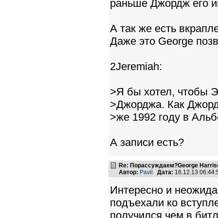
раньше Джордж его и
А так же есть вкраплен
Даже это George поз
2Jeremiah:
>Я бы хотел, чтобы Э
>Джорджа. Как Джорд
>же 1992 году в Альб
А записи есть?
Re: Порассуждаем?George Harriso
Автор:
Pavil
Дата:
16.12.13 06:44
Интересно и неожида
подъехали ко вступле
получился чем в бит