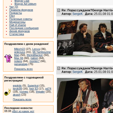
Форум Club
Форум Ad Libitum
Чат (0)
Правила форумов
Re: Порассуждаем?George Harriso
Подкасты
Автор:
SergeK
Дата:
25.01.08 01
FAQ
Полезные советы
Модераторы
Hall of shame
Последние сообщения
Архив форумов
Статистика
Поздравляем с днем рождения!
Mikich22
(27),
Lesya
(36),
gniknuss
(41),
Mr.Tambourine
Man
(50),
Rick&Backer
(50),
Max 66
(60),
nabon
(64),
nolans
(64),
monter7
(66),
ganapataja
(75)
Re: Порассуждаем?George Harriso
Показать всех
Автор:
SergeK
Дата:
25.01.08 01
Поздравляем с годовщиной
регистрации!
egoktis
(5),
Superkot
(15),
igrok99
(16),
Igor 63
(17),
od74
(18),
уоллес
(18),
Impaler
(20),
akash
(23)
Показать всех
Последние новости:
08.08
«Вот из каких нот