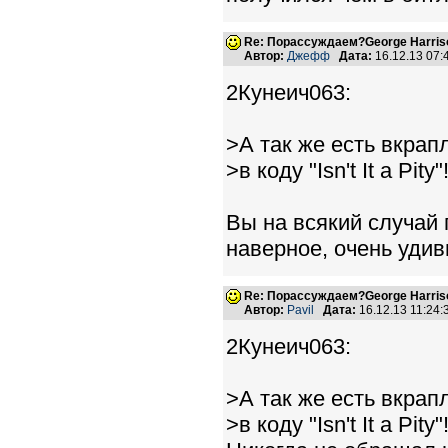
Re: Порассуждаем?George Harriso
Автор:
Джефф
Дата:
16.12.13 07
2Кунеич063:
>А так же есть вкрап
>в коду "Isn't It a Pi
Вы на всякий случай 
наверное, очень удив
Re: Порассуждаем?George Harriso
Автор:
Pavil
Дата:
16.12.13 11:24
2Кунеич063:
>А так же есть вкрап
>в коду "Isn't It a Pi