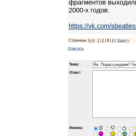
фрагментов выходили
2000-х годов.
https://vk.com/sbeat
Страницы: [
<<
]
1
|
2
|
3
|
4
|
Еще>>
Ответить
Тема:
Ответ:
Иконка: