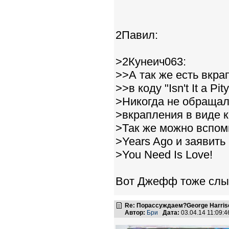
2Павил:
>2Кунеич063:
>>А так же есть вкра
>>в коду "Isn't It a P
>Никогда не обращал 
>вкрапления в виде к
>Так же можно вспом
>Years Ago и заявить 
>You Need Is Love!
Вот Джефф тоже слыш
Re: Порассуждаем?George Harriso
Автор:
Бри
Дата:
03.04.14 11:09