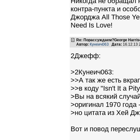
Никогда не обращал н
контра-пункта и осо
Джорджа All Those Yea
Need Is Love!
Re: Порассуждаем?George Harriso
Автор:
Кунеич063
Дата:
16.12.13
2Джефф:
>2Кунеич063:
>>А так же есть вкра
>>в коду "Isn't It a P
>Вы на всякий случа
>оригинал 1970 года 
>но цитата из Хей Дж
Вот и повод переслуш