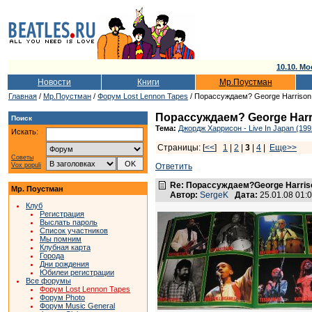
10.10. Мо
Новости
Книги
Мр.Поустман
Главная
/
Мр.Поустман
/
Форум Lost Lennon Tapes
/ Порассуждаем? George Harrison -
Порассуждаем? George Harris
Поиск
Тема:
Джордж Харрисон - Live In Japan (199
Искать:
Страницы: [
<<
]
1
|
2
|
3
|
4
|
Еще>>
Советы
Vox populi
Ответить
Re: Порассуждаем?George Harriso
Мр. Поустман
Автор:
SergeK
Дата:
25.01.08 01
Клуб
Регистрация
Выслать пароль
Список участников
Мы помним
Клубная карта
Города
Дни рождения
Юбилеи регистрации
Все форумы
Форум Lost Lennon Tapes
Форум Photo
Форум Music General