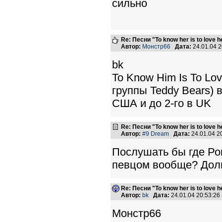
сильно
Re: Песни "To know her is to love 
Автор:
Монстр66
Дата:
24.01.04 
bk
To Know Him Is To Lo
группы Teddy Bears) 
США и до 2-го в UK
Re: Песни "To know her is to love 
Автор:
#9 Dream
Дата:
24.01.04 
Послушать бы где Рон
певцом вообще? Дол
Re: Песни "To know her is to love 
Автор:
bk
Дата:
24.01.04 20:53:2
Монстр66