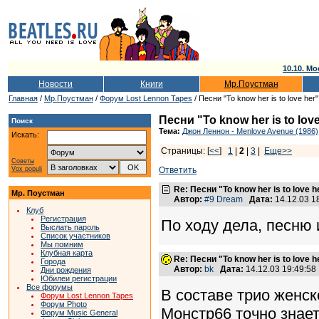
10.10. Мо
Новости
Книги
Мр.Поустман
Главная
/
Мр.Поустман
/
Форум Lost Lennon Tapes
/ Песни "To know her is to love her
Песни "To know her is to lov
Поиск
Тема:
Джон Леннон - Menlove Avenue (1986)
Искать:
Страницы: [
<<
]
1
|
2
|
3
|
Еще>>
Советы
Vox populi
Ответить
Re: Песни "To know her is to love 
Мр. Поустман
Автор:
#9 Dream
Дата:
14.12.03 
Клуб
Регистрация
По ходу дела, песню 
Выслать пароль
Список участников
Мы помним
Клубная карта
Re: Песни "To know her is to love 
Города
Автор:
bk
Дата:
14.12.03 19:49:5
Дни рождения
Юбилеи регистрации
Все форумы
В составе трио женско
Форум Lost Lennon Tapes
Форум Photo
Монстр66 точно знает:
Форум Music General