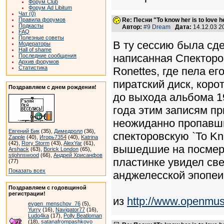
Форум Club
Форум Ad Libitum
Чат (0)
Правила форумов
Re: Песни "To know her is to love 
Подкасты
Автор:
#9 Dream
Дата:
14.12.03 
FAQ
Полезные советы
В ту сессию была сде
Модераторы
Hall of shame
написанная Спектором
Последние сообщения
Архив форумов
Статистика
Ronettes, где пела ег
пиратский диск, кор
Поздравляем с днем рождения!
до выхода альбома 19
года этим записям п
неожиданно пропавши
Евгений Бик
(35),
Димедролл
(36),
спекторовскую `To Kn
Zapple
(40),
Игорь7354
(40),
Katrina
(42),
Rory Storm
(43),
AlexYar
(61),
вышедшие на посмертн
Arshack
(63),
Borick London
(65),
stjohnswood
(66),
Андрей Хрисанфов
пластинке увидел св
(77)
Показать всех
анджелесской эпопеи:
Поздравляем с годовщиной
регистрации!
из
http://www.openmusi
evgen_menschov_76
(5),
Yurry
(16),
Navigator77
(16),
Ludo4ka
(17),
Polly Beatloman
(18),
satanafrompashkovo