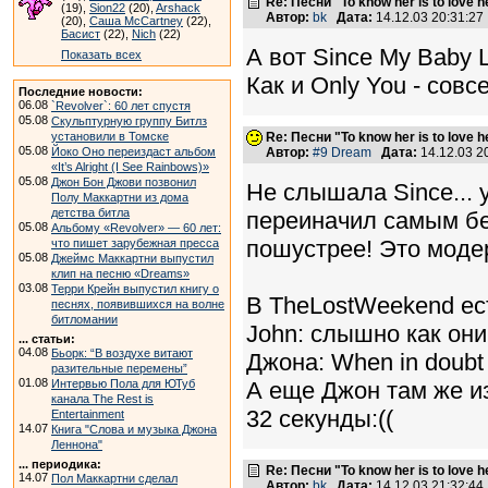
Re: Песни "To know her is to love 
(19),
Sion22
(20),
Arshack
Автор:
bk
Дата:
14.12.03 20:31:2
(20),
Саша McCartney
(22),
Басист
(22),
Nich
(22)
А вот Since My Baby 
Показать всех
Как и Only You - совс
Последние новости:
06.08
`Revolver`: 60 лет спустя
05.08
Скульптурную группу Битлз
установили в Томске
Re: Песни "To know her is to love 
05.08
Йоко Оно переиздаст альбом
Автор:
#9 Dream
Дата:
14.12.03 
«It’s Alright (I See Rainbows)»
05.08
Джон Бон Джови позвонил
Не слышала Since... 
Полу Маккартни из дома
детства битла
переиначил самым бе
05.08
Альбому «Revolver» — 60 лет:
пошустрее! Это моде
что пишет зарубежная пресса
05.08
Джеймс Маккартни выпустил
клип на песню «Dreams»
03.08
Терри Крейн выпустил книгу о
В TheLostWeekend ест
песнях, появившихся на волне
битломании
John: слышно как они 
... статьи:
04.08
Бьорк: “В воздухе витают
Джона: When in doubt 
разительные перемены”
01.08
Интервью Пола для ЮТуб
А еще Джон там же из
канала The Rest is
32 секунды:((
Entertainment
14.07
Книга "Слова и музыка Джона
Леннона"
... периодика:
Re: Песни "To know her is to love 
14.07
Пол Маккартни сделал
Автор:
bk
Дата:
14.12.03 21:32:4