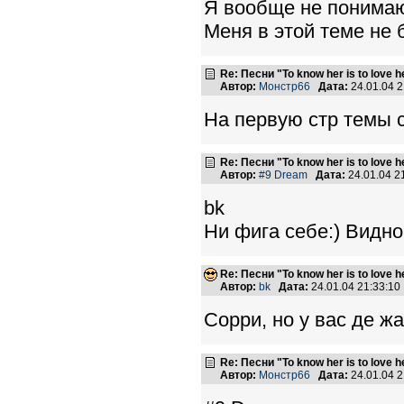
Я вообще не понимаю,
Меня в этой теме не 
Re: Песни "To know her is to love 
Автор:
Монстр66
Дата:
24.01.04 
На первую стр темы с
Re: Песни "To know her is to love 
Автор:
#9 Dream
Дата:
24.01.04 
bk
Ни фига себе:) Видно
Re: Песни "To know her is to love 
Автор:
bk
Дата:
24.01.04 21:33:1
Сорри, но у вас де жа
Re: Песни "To know her is to love 
Автор:
Монстр66
Дата:
24.01.04 