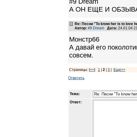
#9 Dream
А ОН ЕЩЕ И ОБЗЫВ
Re: Песни "To know her is to love 
Автор:
#9 Dream
Дата:
24.01.04 
Монстр66
А давай его поколоти
совсем.
Страницы: [
<<
]
1
|
2
|
3
|
Еще>>
Ответить
Тема:
Ответ: