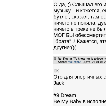
О да, ;) Слышал его 
музыку... и кажется,
бутлег, сказал, там е
ничего не поняла, ду
ничего в треке не бы
МОГ БЫ обессмертить 
"брата"..! Кажется, 
другие:(((
Re: Песни "To know her is to love 
Автор:
Монстр66
Дата:
24.01.04 
bk
Это для энергичных с
Jack
#9 Dream
Be My Baby в исполн