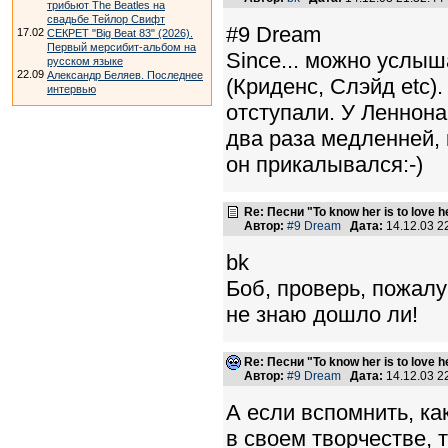
трибьют The Beatles на
свадьбе Тейлор Свифт
#9 Dream
17.02
СЕКРЕТ "Big Beat 83" (2026).
Первый мерсибит-альбом на
Since... можно услыш
русском языке
22.09
Александр Беляев. Последнее
(Криденс, Слэйд etc)
интервью
отступали. У Леннона
два раза медленней,
он прикалывался:-)
Re: Песни "To know her is to love 
Автор:
#9 Dream
Дата:
14.12.03 
bk
Боб, проверь, пожалуй
не знаю дошло ли!
Re: Песни "To know her is to love 
Автор:
#9 Dream
Дата:
14.12.03 
А если вспомнить, ка
в своем творчестве, 