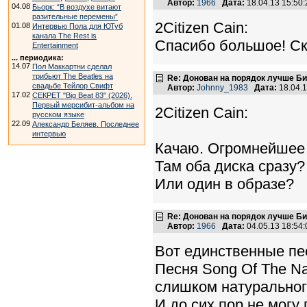
Автор:
1966
Дата:
18.04.13 15:5
04.08
Бьорк: “В воздухе витают
разительные перемены”
2Citizen Cain:
01.08
Интервью Пола для ЮТуб
канала The Rest is
Спасибо большое! Ск
Entertainment
... периодика:
14.07
Пол Маккартни сделал
трибьют The Beatles на
Re: Донован на порядок лучше Б
свадьбе Тейлор Свифт
Автор:
Johnny_1983
Дата:
18.04.
17.02
СЕКРЕТ "Big Beat 83" (2026).
Первый мерсибит-альбом на
2Citizen Cain:
русском языке
22.09
Александр Беляев. Последнее
интервью
Качаю. Огромнейшее 
Там оба диска сразу?
Или один в образе?
Re: Донован на порядок лучше Б
Автор:
1966
Дата:
04.05.13 18:5
Вот единственные пе
Песня Song Of The Na
слишком натурального
И до сих пор не могу