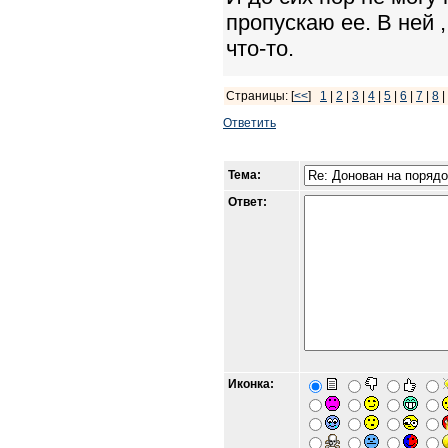
пропускаю ее. В ней 
что-то.
Страницы: [
<<
]
1
|
2
|
3
|
4
|
5
|
6
|
7
|
8
|
Ответить
Тема:
Ответ:
Иконка: