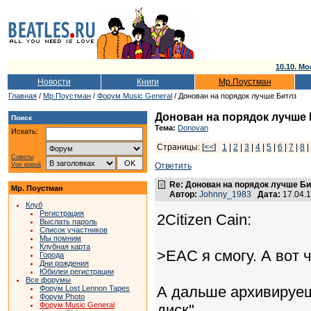
10.10. Мо
Новости
Книги
Мр.Поустман
Главная
/
Мр.Поустман
/
Форум Music General
/ Донован на порядок лучше Битлз
Донован на порядок лучше 
Поиск
Тема:
Donovan
Искать:
Страницы: [
<<
]
1
|
2
|
3
|
4
|
5
|
6
|
7
|
8
|
Советы
Vox populi
Ответить
Re: Донован на порядок лучше Б
Мр. Поустман
Автор:
Johnny_1983
Дата:
17.04.
Клуб
Регистрация
2Citizen Cain:
Выслать пароль
Список участников
Мы помним
Клубная карта
>EAC я смогу. А вот 
Города
Дни рождения
Юбилеи регистрации
Все форумы
А дальше архивируеш
Форум Lost Lennon Tapes
Форум Photo
Форум Music General
диск"