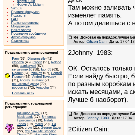
Форум Club
Форум Ad Libitum
Там можно заливать 
Чат (0)
Правила форумов
изменяет память.
Подкасты
FAQ
А потом делишься с 
Полезные советы
Модераторы
Hall of shame
Последние сообщения
Архив форумов
Re: Донован на порядок лучше Б
Статистика
Автор:
Citizen Cain
Дата:
17.04.1
2Johnny_1983:
Поздравляем с днем рождения!
Fam
(35),
Dianaroselle
(42),
ethnoza
(45),
Corvin
(51),
Roland
(56),
alanfairwell
(57),
ОК. Осталось только 
sergeymax10
(58),
Igor 63
(63),
Radmir
(64),
zhukoff
(67),
Сергей
Если найду быстро, 
Пронин
(68),
Andrei Tsvetaev
(71),
AndreyTsvetaev
(71),
по разным коробкам 
пошаговый дрозд
(72),
россомах
(72),
Anapcha
(74)
искать месяцами, а с
Показать всех
Лучше б наоборот).
Поздравляем с годовщиной
регистрации!
Хлынцов Антон
(17),
Re: Донован на порядок лучше Б
Macisback
(17),
Вячеслав
Автор:
Johnny_1983
Дата:
17.04.
Протопопов
(19),
Nataly
Jones
(19),
marbl
(20),
Tia
2Citizen Cain:
(20),
crow
(21),
George Eager
(22),
You Saw Me Standing
There
(22),
Maxwells Silver