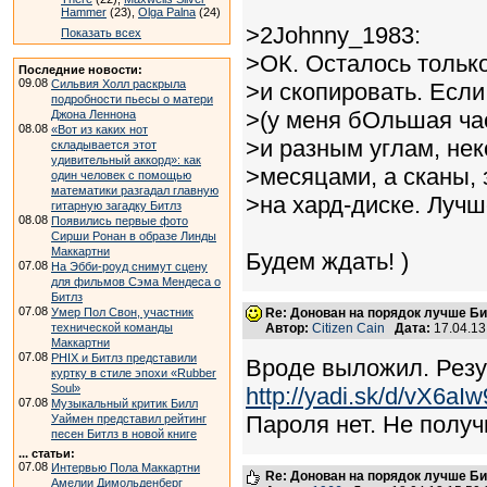
Hammer
(23),
Olga Palna
(24)
>2Johnny_1983:
Показать всех
>ОК. Осталось только
Последние новости:
09.08
Сильвия Холл раскрыла
>и скопировать. Если
подробности пьесы о матери
>(у меня бОльшая ча
Джона Леннона
08.08
«Вот из каких нот
>и разным углам, не
складывается этот
удивительный аккорд»: как
>месяцами, а сканы, 
один человек с помощью
математики разгадал главную
>на хард-диске. Лучш
гитарную загадку Битлз
08.08
Появились первые фото
Сирши Ронан в образе Линды
Маккартни
Будем ждать! )
07.08
На Эбби-роуд снимут сцену
для фильмов Сэма Мендеса о
Битлз
07.08
Умер Пол Свон, участник
Re: Донован на порядок лучше Б
технической команды
Автор:
Citizen Cain
Дата:
17.04.1
Маккартни
07.08
PHIX и Битлз представили
Вроде выложил. Резул
куртку в стиле эпохи «Rubber
Soul»
http://yadi.sk/d/vX6aIw
07.08
Музыкальный критик Билл
Пароля нет. Не получ
Уаймен представил рейтинг
песен Битлз в новой книге
... статьи:
07.08
Интервью Пола Маккартни
Re: Донован на порядок лучше Б
Амелии Димольденберг