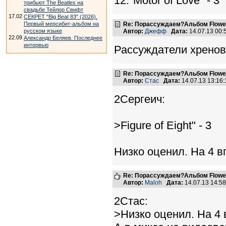
12."Motor of Love" - 3
трибьют The Beatles на
свадьбе Тейлор Свифт
17.02
СЕКРЕТ "Big Beat 83" (2026).
Первый мерсибит-альбом на
Re: Порассуждаем?Альбом Flowers 
русском языке
Автор:
Джефф
Дата:
14.07.13 00
22.09
Александр Беляев. Последнее
интервью
Рассуждатели хренов
Re: Порассуждаем?Альбом Flowers 
Автор:
Стас
Дата:
14.07.13 13:1
2Сергеич:
>Figure of Eight" - 3
Низко оценил. На 4 в
Re: Порассуждаем?Альбом Flowers 
Автор:
Maloh
Дата:
14.07.13 14:5
2Стас:
>Низко оценил. На 4 