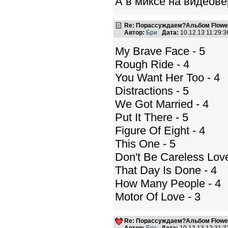
А в миксе на видеовер
Re: Порассуждаем?Альбом Flowers 
Автор:
Бри
Дата:
10.12.13 11:29
My Brave Face - 5
Rough Ride - 4
You Want Her Too - 4
Distractions - 5
We Got Married - 4
Put It There - 5
Figure Of Eight - 4
This One - 5
Don't Be Careless Love
That Day Is Done - 4
How Many People - 4
Motor Of Love - 3
Re: Порассуждаем?Альбом Flowers 