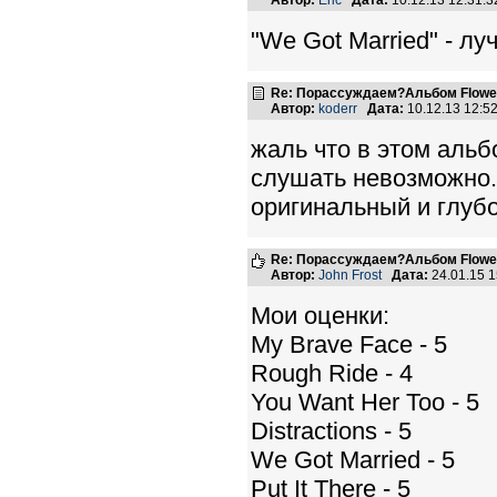
Автор:
Eric
Дата:
10.12.13 12:31:
"We Got Married" - л
Re: Порассуждаем?Альбом Flowers 
Автор:
koderr
Дата:
10.12.13 12:
жаль что в этом альб
слушать невозможно. 
оригинальный и глубо
Re: Порассуждаем?Альбом Flowers 
Автор:
John Frost
Дата:
24.01.15 
Мои оценки:
My Brave Face - 5
Rough Ride - 4
You Want Her Too - 5
Distractions - 5
We Got Married - 5
Put It There - 5