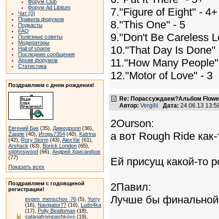
Форум Club
Форум Ad Libitum
7."Figure of Eight" - 4+
Чат (0)
Правила форумов
8."This One" - 5
Подкасты
FAQ
9."Don't Be Careless L
Полезные советы
Модераторы
10."That Day Is Done" 
Hall of shame
Последние сообщения
11."How Many People" 
Архив форумов
Статистика
12."Motor of Love" - 3
Поздравляем с днем рождения!
Re: Порассуждаем?Альбом Flowers 
Автор:
Vergilii
Дата:
24.06.13 13:
2Ourson:
Евгений Бик
(35),
Димедролл
(36),
а вот Rough Ride как
Zapple
(40),
Игорь7354
(40),
Katrina
(42),
Rory Storm
(43),
AlexYar
(61),
Arshack
(63),
Borick London
(65),
stjohnswood
(66),
Андрей Хрисанфов
(77)
Ей присущ какой-то р
Показать всех
Поздравляем с годовщиной
2Павил:
регистрации!
Лучше бы финальной б
evgen_menschov_76
(5),
Yurry
(16),
Navigator77
(16),
Ludo4ka
(17),
Polly Beatloman
(18),
satanafrompashkovo
(19),