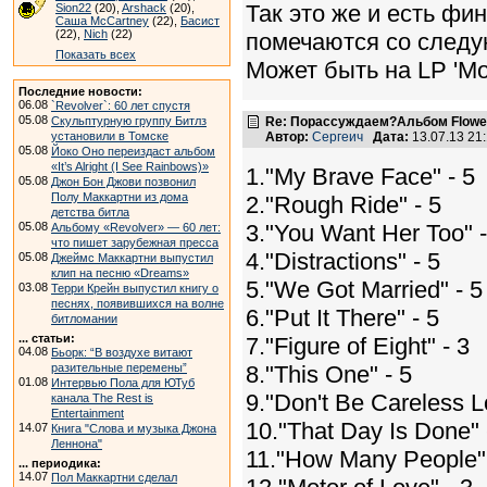
Так это же и есть фи
Sion22
(20),
Arshack
(20),
Саша McCartney
(22),
Басист
(22),
Nich
(22)
помечаются со след
Показать всех
Может быть на LP 'Mot
Последние новости:
06.08
`Revolver`: 60 лет спустя
05.08
Скульптурную группу Битлз
Re: Порассуждаем?Альбом Flowers 
установили в Томске
Автор:
Сергеич
Дата:
13.07.13 21
05.08
Йоко Оно переиздаст альбом
«It’s Alright (I See Rainbows)»
1."My Brave Face" - 5
05.08
Джон Бон Джови позвонил
Полу Маккартни из дома
2."Rough Ride" - 5
детства битла
05.08
3."You Want Her Too" -
Альбому «Revolver» — 60 лет:
что пишет зарубежная пресса
4."Distractions" - 5
05.08
Джеймс Маккартни выпустил
клип на песню «Dreams»
5."We Got Married" - 5
03.08
Терри Крейн выпустил книгу о
песнях, появившихся на волне
6."Put It There" - 5
битломании
... статьи:
7."Figure of Eight" - 3
04.08
Бьорк: “В воздухе витают
разительные перемены”
8."This One" - 5
01.08
Интервью Пола для ЮТуб
9."Don't Be Careless L
канала The Rest is
Entertainment
10."That Day Is Done" 
14.07
Книга "Слова и музыка Джона
Леннона"
11."How Many People" 
... периодика:
14.07
Пол Маккартни сделал