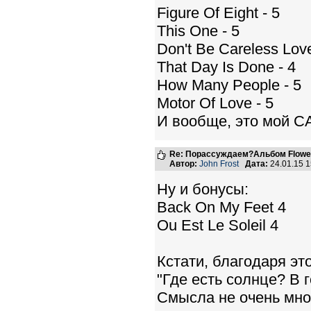
Figure Of Eight - 5
This One - 5
Don't Be Careless Love
That Day Is Done - 4
How Many People - 5
Motor Of Love - 5
И вообще, это мой С
Re: Порассуждаем?Альбом Flowers 
Автор:
John Frost
Дата:
24.01.15 
Ну и бонусы:
Back On My Feet 4
Ou Est Le Soleil 4
Кстати, благодаря эт
"Где есть солнце? В г
Смысла не очень мног