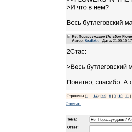
>И что в нем?
Весь бутлеговский ма
Re: Порассуждаем?Альбом Flowers 
Автор:
Beatlekid
Дата:
21.05.15 1
2Стас:
>Весь бутлеговский 
Понятно, спасибо. А
Страницы (
1
…
14
): [
<<
]
8
|
9
|
10
|
11
|
Ответить
Тема:
Ответ: