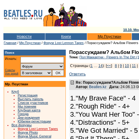
10.10. Мо
Новости
Книги
Мр.Поустман
Главная
/
Мр.Поустман
/
Форум Lost Lennon Tapes
/ Порассуждаем? Альбом Flowers I
Порассуждаем? Альбом Flowe
Поиск
Тема:
Пол Маккартни - Flowers In The Dirt (
Искать:
Страницы (
1
…
14
): [
<<
]
8
|
9
|
10
|
11
|
Советы
Vox populi
Ответить
Re: Порассуждаем?Альбом Flowers 
Мр. Поустман
Автор:
Beatles.kz
Дата:
24.06.13 
Клуб
Регистрация
1."My Brave Face" - 4
Выслать пароль
Список участников
2."Rough Ride" - 4+
Мы помним
Клубная карта
3."You Want Her Too" -
Города
Дни рождения
4."Distractions" - 5+
Юбилеи регистрации
Все форумы
5."We Got Married" - 5
Форум Lost Lennon Tapes
Форум Photo
Форум Music General
6."Put It There" - 5+