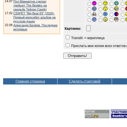
14.07
Пол Маккартни сделал
трибьют The Beatles на
свадьбе Тейлор Свифт
17.02
СЕКРЕТ "Big Beat 83" (2026).
Первый мерсибит-альбом на
русском языке
22.09
Александр Беляев. Последнее
Картинка:
интервью
Translit -> кириллица
Прислать мне копии всех ответов
Главная страница
Сделать стартовой