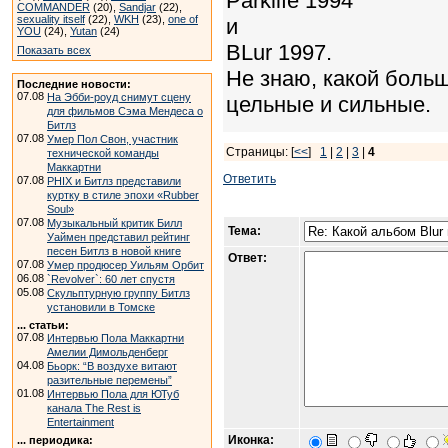
Parklife 1994
COMMANDER
(20),
Sandjar
(22),
sexuality itself
(22),
WKH
(23),
one of
и
YOU
(24),
Yutan
(24)
BLur 1997.
Показать всех
Не знаю, какой боль
Последние новости:
07.08
На Эбби-роуд снимут сцену
цельные и сильные.
для фильмов Сэма Мендеса о
Битлз
07.08
Умер Пол Свон, участник
Страницы: [
<<
]
1
|
2
|
3
|
4
технической команды
Маккартни
Ответить
07.08
PHIX и Битлз представили
куртку в стиле эпохи «Rubber
Soul»
07.08
Музыкальный критик Билл
Тема:
Уаймен представил рейтинг
песен Битлз в новой книге
Ответ:
07.08
Умер продюсер Уильям Орбит
06.08
`Revolver`: 60 лет спустя
05.08
Скульптурную группу Битлз
установили в Томске
... статьи:
07.08
Интервью Пола Маккартни
Амелии Димольденберг
04.08
Бьорк: “В воздухе витают
разительные перемены”
01.08
Интервью Пола для ЮТуб
канала The Rest is
Entertainment
Иконка:
... периодика: