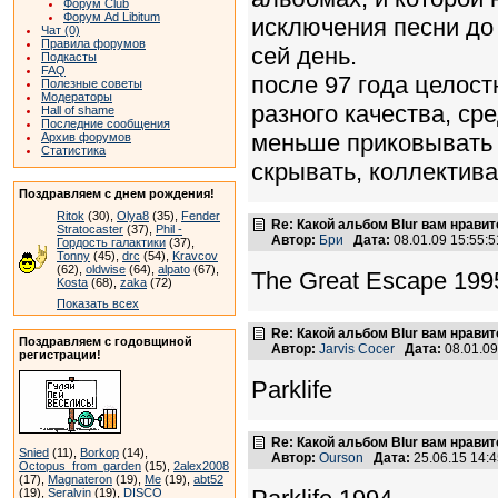
Форум Club
Форум Ad Libitum
исключения песни до
Чат (0)
Правила форумов
сей день.
Подкасты
FAQ
после 97 года целос
Полезные советы
Модераторы
разного качества, ср
Hall of shame
Последние сообщения
меньше приковывать 
Архив форумов
Статистика
скрывать, коллектива
Поздравляем с днем рождения!
Ritok
(30),
Olya8
(35),
Fender
Re: Какой альбом Blur вам нрави
Stratocaster
(37),
Phil -
Автор:
Бри
Дата:
08.01.09 15:55
Гордость галактики
(37),
Tonny
(45),
drc
(54),
Kravcov
(62),
oldwise
(64),
alpato
(67),
The Great Escape 199
Kosta
(68),
zaka
(72)
Показать всех
Re: Какой альбом Blur вам нрави
Поздравляем с годовщиной
Автор:
Jarvis Cocer
Дата:
08.01.0
регистрации!
Parklife
Re: Какой альбом Blur вам нрави
Snied
(11),
Borkop
(14),
Автор:
Ourson
Дата:
25.06.15 14:
Octopus_from_garden
(15),
2alex2008
(17),
Magnateron
(19),
Me
(19),
abt52
(19),
Seralvin
(19),
DISCO