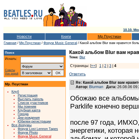
10.10. Мо
Новости
Книги
Мр.Поустман
Главная
/
Мр.Поустман
/
Форум Music General
/ Какой альбом Blur вам нравится бол
Какой альбом Blur вам нра
Поиск
Тема:
Blur
Искать:
Страницы: [
<<
]
1
|
2
|
3
|
4
Советы
Vox populi
Ответить
Re: Какой альбом Blur вам нрави
Мр. Поустман
Автор:
Blurman
Дата:
26.08.06 09
Клуб
Регистрация
Обожаю все альбомы 
Выслать пароль
Список участников
Parklife конечно вер
Мы помним
Клубная карта
Города
Дни рождения
после 97 года, ИМХО,
Юбилеи регистрации
Все форумы
энергетики, которая 
Форум Lost Lennon Tapes
Форум Photo
Форум Music General
альбомах, и которой 