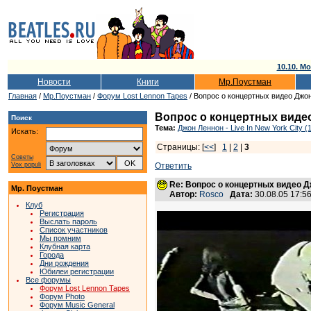
10.10. Мо
Новости
Книги
Мр.Поустман
Главная
/
Мр.Поустман
/
Форум Lost Lennon Tapes
/ Вопрос о концертных видео Джо
Вопрос о концертных виде
Поиск
Тема:
Джон Леннон - Live In New York City (
Искать:
Страницы: [
<<
]
1
|
2
|
3
Советы
Vox populi
Ответить
Re: Вопрос о концертных видео 
Мр. Поустман
Автор:
Rosco
Дата:
30.08.05 17:
Клуб
Регистрация
Выслать пароль
Список участников
Мы помним
Клубная карта
Города
Дни рождения
Юбилеи регистрации
Все форумы
Форум Lost Lennon Tapes
Форум Photo
Форум Music General