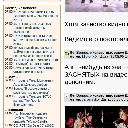
Последние новости:
07.08
На Эбби-роуд снимут сцену
для фильмов Сэма Мендеса о
Битлз
Хотя качество видео 
07.08
Умер Пол Свон, участник
технической команды
Маккартни
07.08
PHIX и Битлз представили
Видимо его повторяли
куртку в стиле эпохи «Rubber
Soul»
07.08
Музыкальный критик Билл
Уаймен представил рейтинг
Re: Вопрос о концертных видео 
песен Битлз в новой книге
Автор:
Mister FIX
Дата:
31.08.05 
07.08
Умер продюсер Уильям Орбит
06.08
`Revolver`: 60 лет спустя
А кто-нибудь из знат
05.08
Скульптурную группу Битлз
установили в Томске
ЗАСНЯТЫХ на видео (
... статьи:
дополним.
07.08
Интервью Пола Маккартни
Амелии Димольденберг
04.08
Бьорк: “В воздухе витают
разительные перемены”
Re: Вопрос о концертных видео 
01.08
Интервью Пола для ЮТуб
Автор:
Jaroslavko
Дата:
31.08.05 
канала The Rest is
Entertainment
... периодика:
14.07
Пол Маккартни сделал
трибьют The Beatles на
свадьбе Тейлор Свифт
17.02
СЕКРЕТ "Big Beat 83" (2026).