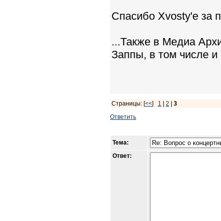
Спасибо Xvosty'е за 
...Также в Медиа Ар
Заппы, в том числе и
Страницы: [
<<
]
1
|
2
|
3
Ответить
Тема:
Ответ: