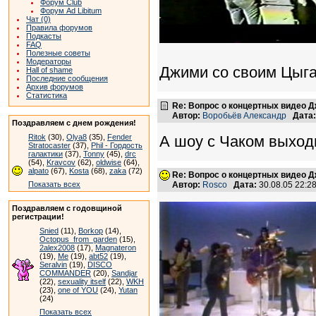
Форум Club
Форум Ad Libitum
Чат (0)
Правила форумов
Подкасты
FAQ
Полезные советы
Модераторы
Джими со своим Цыга
Hall of shame
Последние сообщения
Архив форумов
Статистика
Re: Вопрос о концертных видео 
Автор:
Воробьёв Александр
Дата:
Поздравляем с днем рождения!
Ritok
(30),
Olya8
(35),
Fender
А шоу с Чаком выхо
Stratocaster
(37),
Phil - Гордость
галактики
(37),
Tonny
(45),
drc
(54),
Kravcov
(62),
oldwise
(64),
alpato
(67),
Kosta
(68),
zaka
(72)
Re: Вопрос о концертных видео 
Показать всех
Автор:
Rosco
Дата:
30.08.05 22:
Поздравляем с годовщиной
регистрации!
Snied
(11),
Borkop
(14),
Octopus_from_garden
(15),
2alex2008
(17),
Magnateron
(19),
Me
(19),
abt52
(19),
Seralvin
(19),
DISCO
COMMANDER
(20),
Sandjar
(22),
sexuality itself
(22),
WKH
(23),
one of YOU
(24),
Yutan
(24)
Показать всех