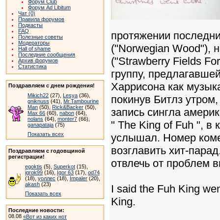
Форум Club
Форум Ad Libitum
Чат (0)
Правила форумов
Подкасты
FAQ
протяжении последних
Полезные советы
Модераторы
("Norwegian Wood"), 
Hall of shame
Последние сообщения
("Strawberry Fields F
Архив форумов
Статистика
группу, предлагавше
Харрисона как музык
Поздравляем с днем рождения!
Mikich22
(27),
Lesya
(36),
покинув Битлз утром,
gniknuss
(41),
Mr.Tambourine
Man
(50),
Rick&Backer
(50),
запись сингла амери
Max 66
(60),
nabon
(64),
nolans
(64),
monter7
(66),
" The King of Fuh ", 
ganapataja
(75)
Показать всех
услышал. Номер коме
возглавить хит-парад
Поздравляем с годовщиной
регистрации!
отвлечь от проблем вн
egoktis
(5),
Superkot
(15),
igrok99
(16),
Igor 63
(17),
od74
(18),
уоллес
(18),
Impaler
(20),
akash
(23)
I said the Fuh King we
Показать всех
King.
Последние новости:
08.08
«Вот из каких нот