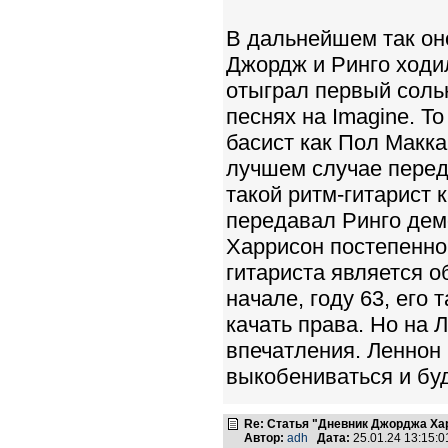
В дальнейшем так он
Джордж и Ринго ходил
отыграл первый соль
песнях на Imagine. То
басист как Пол Макка
лучшем случае переда
такой ритм-гитарист 
передавал Ринго демо
Харрисон постепенно 
гитариста является о
начале, году 63, его
качать права. Но на 
впечатления. Леннон 
выкобениваться и буде
Re: Статья "Дневник Джорджа Хар
Автор:
adh
Дата:
25.01.24 13:15: