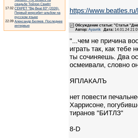
свадьбе Тейлор Свифт
17.02
СЕКРЕТ "Big Beat 83" (2026).
https://www.beatles.ru
Первый мерсибит-альбом на
русском языке
22.09
Александр Беляев. Последнее
Обсуждение статьи: "Статья "Дне
интервью
Автор:
Ayavrik
Дата:
14.01.24 21:
"...чем не причина в
играть так, как тебе 
ты сочиняешь. Два о
осмеивали, словно они
ЯПЛАКАЛЪ
нет повести печальне
Харрисоне, погубивш
тиранов "БИТЛЗ"
8-D