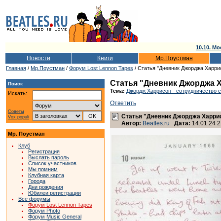
10.10. Мо
Новости
Книги
Мр.Поустман
Главная
/
Мр.Поустман
/
Форум Lost Lennon Tapes
/ Статья "Дневник Джорджа Харрис
Статья "Дневник Джорджа Х
Поиск
Тема:
Джордж Харрисон - сотрудничество 
Искать:
Ответить
Советы
Статья "Дневник Джорджа Харрис
Vox populi
Автор:
Beatles.ru
Дата:
14.01.24 2
Мр. Поустман
Клуб
Регистрация
Выслать пароль
Список участников
Мы помним
Клубная карта
Города
Дни рождения
Юбилеи регистрации
Все форумы
Форум Lost Lennon Tapes
Форум Photo
Форум Music General