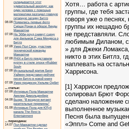
складывается этот
Хотя… работа с арти
удивительный аккорд»: как
группы, где тебя заст
один человек с помощью
математики разгадал главную
говоря уже о песнях,
гитарную загадку Битлз
08.08
Появились первые фото
группы их нещадно бр
Сирши Ронан в образе Линды
Маккартни
не представляли. Сло
07.08
На Эбби-роуд снимут сцену
для фильмов Сэма Мендеса о
любимым Диланом, сл
Битлз
07.08
Умер Пол Свон, участник
» для Джеки Ломакса
технической команды
Маккартни
никто в этих Битлз, 
07.08
PHIX и Битлз представили
наплевать на осталь
куртку в стиле эпохи «Rubber
Soul»
Харрисона.
07.08
Музыкальный критик Билл
Уаймен представил рейтинг
песен Битлз в новой книге
07.08
Умер продюсер Уильям Орбит
[1] Харрисон предлож
... статьи:
07.08
Интервью Пола Маккартни
солировал Брют Форс
Амелии Димольденберг
04.08
Бьорк: “В воздухе витают
сделано наложение с
разительные перемены”
выполненное музыкан
01.08
Интервью Пола для ЮТуб
канала The Rest is
Песня была выпущена
Entertainment
... периодика:
«Эппл» Come and Get I
14.07
Пол Маккартни сделал
трибьют The Beatles на