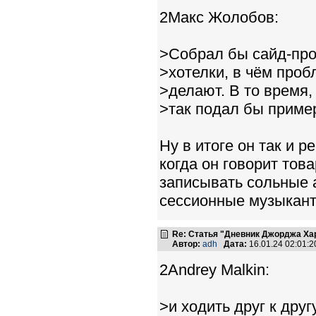
2Макс Жолобов:
>Собрал бы сайд-про
>хотелки, в чём проб
>делают. В то время,
>так подал бы приме
Ну в итоге он так и р
когда он говорит то
записывать сольные а
сессионные музыкант
Re: Статья "Дневник Джорджа Хар
Автор:
adh
Дата:
16.01.24 02:01:
2Andrey Malkin:
>и ходить друг к дру