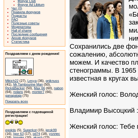
Форум Club
мо
Форум Ad Libitum
Чат (0)
Правила форумов
«Б
Подкасты
FAQ
за
Полезные советы
Модераторы
ми
Hall of shame
Последние сообщения
ни
Архив форумов
Статистика
Сохранились две фон
сожалению, абсолютн
Поздравляем с днем рождения!
можем. И качество пл
стенограммы. В 1965
известная в кругах 
Mikich22
(27),
Lesya
(36),
gniknuss
(41),
Mr.Tambourine Man
(50),
Rick&Backer
(50),
Max 66
(60),
nabon
(64),
nolans
(64),
monter7
(66),
Женский голос: Воло
ganapataja
(75)
Показать всех
Владимир Высоцкий : 
Поздравляем с годовщиной
регистрации!
Женский голос: Тебе
egoktis
(5),
Superkot
(15),
igrok99
(16),
Igor 63
(17),
od74
(18),
уоллес
(18),
Impaler
(20),
akash
(23)