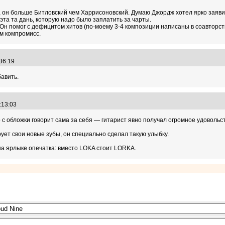
, он больше Битловский чем Харрисоновский. Думаю Джордж хотел ярко заявит
та та дань, которую надо было заплатить за чарты.
н помог с дефицитом хитов (по-моему 3-4 композиции написаны в соавторстве,
ом компромисс.
:36:19
авить.
3:13:03
 обложки говорит сама за себя — гитарист явно получал огромное удовольст
ует свои новые зубы, он специально сделал такую улыбку.
на ярлыке опечатка: вместо LOKA стоит LORKA.