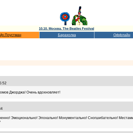
10.10. Москва. The Beatles Festival
Мр.Поустман
Барахолка
Оффлайн
45:52
бомов Джорджа! Очень вдохновляет!
:34
ренно! Эмоционально! Эпохально! Монументально! Сногшибательно! Местами
?