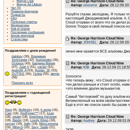
Форум Club
Re: George Harrison Cloud Nine
Форум Ad Libitum
Автор:
опосити
Дата:
28.12.09 20
Чат (0)
Правила форумов
Разуйте глазки, молодежь. Я только ч
Подкасты
настоящий Джорджевский альбом. А, Cl
FAQ
Полезные советы
Cloud оторван от всего что он делал 
Модераторы
Gonne Troppo в свой личный список о
Hall of shame
Последние сообщения
Архив форумов
Re: George Harrison Cloud Nine
Статистика
Автор:
JOHSEL
Дата:
28.12.09 20
Поздравляем с днем рождения!
лично мне нравятся ВСЕ альбомы Дж
dalobov
(30),
Владимир
Золотарёв
(32),
Nupogodist
(35),
Re: George Harrison Cloud Nine
Octopus
(43),
Бардина Мария
(47),
Jude V
(51),
vaclav
(51),
Автор:
ЮВ
Дата:
28.12.09 21:18:
AndreW_A
(53),
Ruslan_SF
(53),
GUTSUL
(55),
Галіна
(55),
alemis
2опосити:
(56)
>Но теперь вижу , что Cloud оторван о
Показать всех
>он делал раньше и стоит особо, нав
>это влияние других музыкантов.
Поздравляем с годовщиной
регистрации!
Самый "битловский" по духу альбом из 
Великолепный на всём своём протяжен
Ещё в этот же список занёс бы разве 
Hare
(9),
Muftinsky
(10),
k-annja
(16),
Caer
(16),
RedFinger***
(17),
ksan
Re: George Harrison Cloud Nine
(18),
edulet
(18),
Корепина Наталия
(18),
Baster
(18),
Lovely Ringo
(18),
Автор:
Audrey
Дата:
29.12.09 01:
saysay
(19),
Salty
(19),
MissLennona
(19),
MiheyS
(20),
Sexy_Sadie
(21),
2ЮВ: