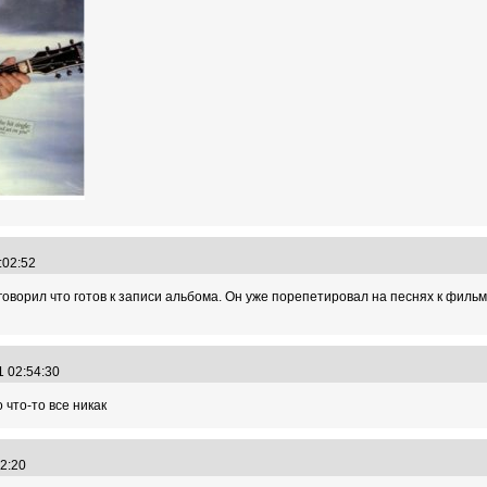
0:02:52
 говорил что готов к записи альбома. Он уже порепетировал на песнях к фил
1 02:54:30
что-то все никак
:42:20