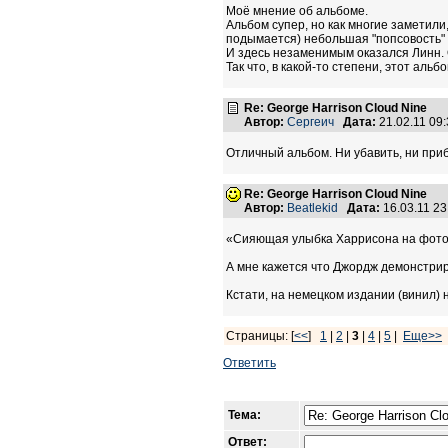
Моё мнение об альбоме.
Альбом супер, но как многие заметили
подымается) небольшая "попсовость" э
И здесь незаменимым оказался Линн. О
Так что, в какой-то степени, этот альб
Re: George Harrison Cloud Nine
Автор:
Сергеич
Дата:
21.02.11 09
Отличный альбом. Ни убавить, ни приб
Re: George Harrison Cloud Nine
Автор:
Beatlekid
Дата:
16.03.11 2
«Сияющая улыбка Харрисона на фото с
А мне кажется что Джордж демонстрир
Кстати, на немецком издании (винил) 
Страницы: [
<<
]
1
|
2
|
3
|
4
|
5
|
Еще>>
Ответить
Тема:
Ответ: