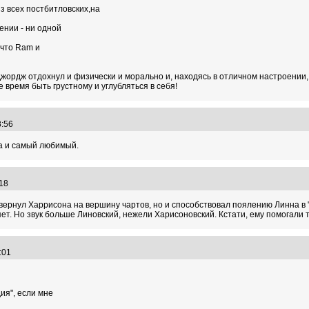
з всех постбитловских,на
ении - ни одной
 что Ram и
 Джордж отдохнул и физически и морально и, находясь в отличном настроении, з
 время быть грустному и углубляться в себя!
48:56
 и самый любимый.
9:18
вернул Харрисона на вершину чартов, но и способствовал поялению Линна в "
ет. Но звук больше Линовский, нежели Харисоновский. Кстати, ему помогали 
7:01
ия", если мне