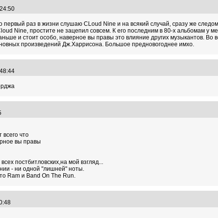
:24:50
то первый раз в жизни слушаю CLoud Nine и на всякий случай, сразу же следо
oud Nine, простите не зацепил совсем. К его последним в 80-х альбомам у мен
раньше и стоит особо, наверное вы правы это влияние других музыкантов. Во
сновных произведений Дж.Харрисона. Большое предновогоднее имхо.
:48:44
орджа
55
т всего что
ерное вы правы
всех постбитловских,на мой взгляд...
ии - ни одной "лишней" ноты.
что Ram и Band On The Run.
00:48