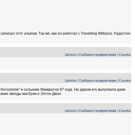
аписал этот альбом. Tак же, как он работал с Travelling Wilbyrus. Радостно
Цитата
Сообщить модераторам
Ссылка
|
|
Цитата
Сообщить модераторам
Ссылка
|
|
Антологии" и сольнике Маккратни 97 года. Не даром его выпускала даже
такие звезды как Ерик и Элтон Джон
Цитата
Сообщить модераторам
Ссылка
|
|