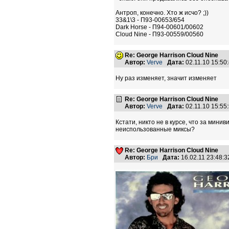
Антроп, конечно. Хто ж исчо? ;))
33&1\3 - П93-00653/654
Dark Horse - П94-00601/00602
Cloud Nine - П93-00559/00560
Re: George Harrison Cloud Nine
Автор:
Verve
Дата:
02.11.10 15:5
Ну раз изменяет, значит изменяет
Re: George Harrison Cloud Nine
Автор:
Verve
Дата:
02.11.10 15:5
Кстати, никто не в курсе, что за мин
неиспользованные миксы?
Re: George Harrison Cloud Nine
Автор:
Бри
Дата:
16.02.11 23:48