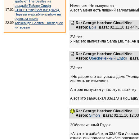
трибьют The Beatles на
свадьбе Тейлор Свифт
Изменяет. Не выпускала.
17.02
СЕКРЕТ "Big Beat 83" (2026).
А вот у меня есть лишний запчатанный 
Первый мерсибит-альбом на
русском языке
22.09
Re: George Harrison Cloud Nine
Александр Беляев. Последнее
Автор:
Бри
Дата:
02.11.10 11:44:
интервью
2Verve:
У нас его выпустила Santa Ltd, т.е. АнТ
Re: George Harrison Cloud Nine
Автор:
Обеспеченный Ездок
Дата
2Verve:
>Не даром его выпускала даже "Мелод
>память не изменяет.
Антроп выпустил у нас эту пластинку
А вот кто забабахал 33&1/3 и Лошадку
Re: George Harrison Cloud Nine
Автор:
Simon
Дата:
02.11.10 12:
2Обеспеченный Ездок:
>А вот кто забабахал 33&1/3 и Лошадк
>знаю. они продавались без опознава