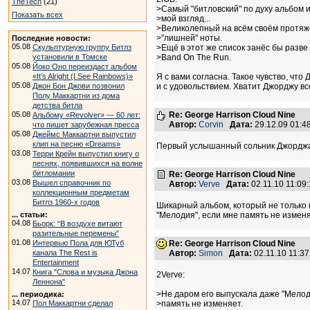
TheTech
(21)
>Самый "битловский" по духу альбом и
Показать всех
>мой взгляд...
>Великолепный на всём своём протяж
>"лишней" ноты.
Последние новости:
05.08
Скульптурную группу Битлз
>Ещё в этот же список занёс бы разве
установили в Томске
>Band On The Run.
05.08
Йоко Оно переиздаст альбом
«It’s Alright (I See Rainbows)»
Я с вами согласна. Такое чувство, что
05.08
Джон Бон Джови позвонил
и с удовольствием. Хватит Джорджу все
Полу Маккартни из дома
детства битла
05.08
Re: George Harrison Cloud Nine
Альбому «Revolver» — 60 лет:
Автор:
Corvin
Дата:
29.12.09 01:
что пишет зарубежная пресса
05.08
Джеймс Маккартни выпустил
клип на песню «Dreams»
Первый услышанный сольник Джорджа
03.08
Терри Крейн выпустил книгу о
песнях, появившихся на волне
битломании
Re: George Harrison Cloud Nine
03.08
Вышел справочник по
Автор:
Verve
Дата:
02.11.10 11:0
коллекционным предметам
Битлз 1960-х годов
Шикарный альбом, который не только 
... статьи:
"Мелодия", если мне память не изменя
04.08
Бьорк: “В воздухе витают
разительные перемены”
01.08
Интервью Пола для ЮТуб
Re: George Harrison Cloud Nine
канала The Rest is
Автор:
Simon
Дата:
02.11.10 11:3
Entertainment
14.07
Книга "Слова и музыка Джона
2Verve:
Леннона"
>Не даром его выпускала даже "Мелод
... периодика:
14.07
Пол Маккартни сделал
>память не изменяет.