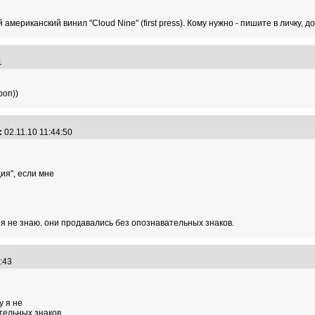
американский винил "Cloud Nine" (first press). Кому нужно - пишите в личку, д
41
роп))
:
02.11.10 11:44:50
ия", если мне
 я не знаю. они продавались без опознавательных знаков.
03:43
у я не
тельных знаков.