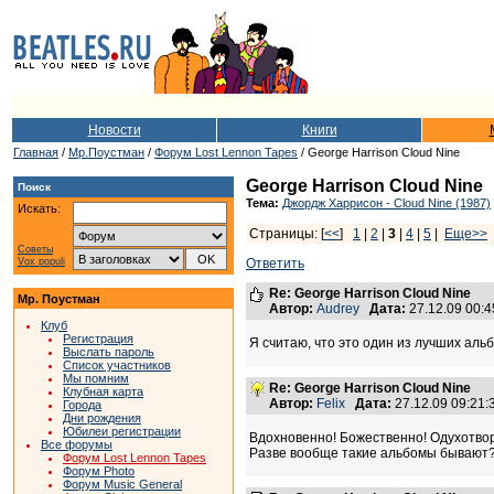
Новости
Книги
Главная
/
Мр.Поустман
/
Форум Lost Lennon Tapes
/ George Harrison Cloud Nine
George Harrison Cloud Nine
Поиск
Тема:
Джордж Харрисон - Cloud Nine (1987)
Искать:
Страницы: [
<<
]
1
|
2
|
3
|
4
|
5
|
Еще>>
Советы
Vox populi
Ответить
Re: George Harrison Cloud Nine
Мр. Поустман
Автор:
Audrey
Дата:
27.12.09 00:
Клуб
Регистрация
Я считаю, что это один из лучших аль
Выслать пароль
Список участников
Мы помним
Re: George Harrison Cloud Nine
Клубная карта
Автор:
Felix
Дата:
27.12.09 09:21
Города
Дни рождения
Юбилеи регистрации
Вдохновенно! Божественно! Одухотво
Все форумы
Разве вообще такие альбомы бывают
Форум Lost Lennon Tapes
Форум Photo
Форум Music General