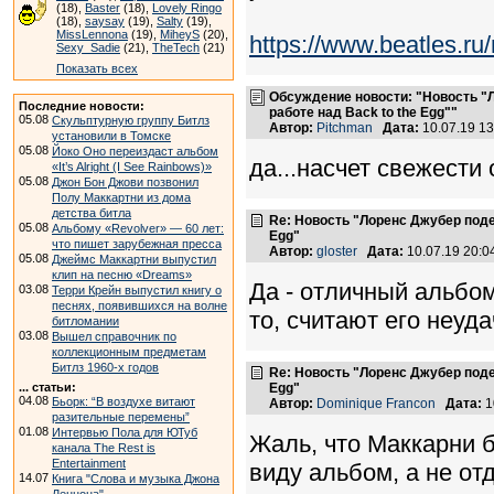
(18),
Baster
(18),
Lovely Ringo
(18),
saysay
(19),
Salty
(19),
MissLennona
(19),
MiheyS
(20),
https://www.beatles.
Sexy_Sadie
(21),
TheTech
(21)
Показать всех
Обсуждение новости: "Новость "
Последние новости:
работе над Back to the Egg""
05.08
Скульптурную группу Битлз
Автор:
Pitchman
Дата:
10.07.19 1
установили в Томске
05.08
Йоко Оно переиздаст альбом
да...насчет свежести 
«It’s Alright (I See Rainbows)»
05.08
Джон Бон Джови позвонил
Полу Маккартни из дома
детства битла
Re: Новость "Лоренс Джубер поде
05.08
Альбому «Revolver» — 60 лет:
Egg"
что пишет зарубежная пресса
Автор:
gloster
Дата:
10.07.19 20:
05.08
Джеймс Маккартни выпустил
клип на песню «Dreams»
Да - отличный альбом
03.08
Терри Крейн выпустил книгу о
песнях, появившихся на волне
то, считают его неуд
битломании
03.08
Вышел справочник по
коллекционным предметам
Битлз 1960-х годов
Re: Новость "Лоренс Джубер поде
... статьи:
Egg"
04.08
Бьорк: “В воздухе витают
Автор:
Dominique Francon
Дата:
1
разительные перемены”
01.08
Интервью Пола для ЮТуб
Жаль, что Маккарни 
канала The Rest is
Entertainment
виду альбом, а не от
14.07
Книга "Слова и музыка Джона