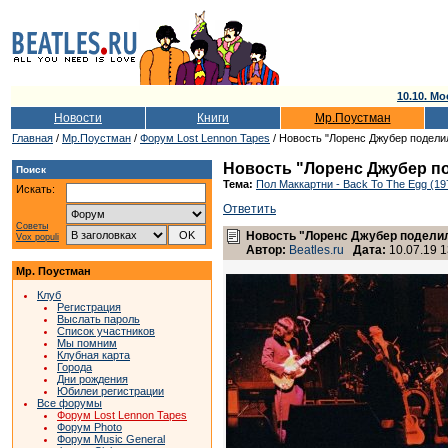
10.10. Мо
Новости
Книги
Мр.Поустман
Главная
/
Мр.Поустман
/
Форум Lost Lennon Tapes
/ Новость "Лоренс Джубер поделил
Новость "Лоренс Джубер по
Поиск
Тема:
Пол Маккартни - Back To The Egg (19
Искать:
Ответить
Советы
Новость "Лоренс Джубер поделил
Vox populi
Автор:
Beatles.ru
Дата:
10.07.19 1
Мр. Поустман
Клуб
Регистрация
Выслать пароль
Список участников
Мы помним
Клубная карта
Города
Дни рождения
Юбилеи регистрации
Все форумы
Форум Lost Lennon Tapes
Форум Photo
Форум Music General