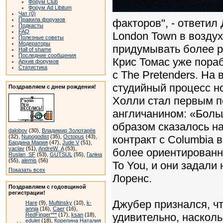
Форум Club
Форум Ad Libitum
Чат (0)
Правила форумов
факторов", - ответил
Подкасты
FAQ
London Town в воздух
Полезные советы
Модераторы
придумывать более р
Hall of shame
Последние сообщения
Крис Томас уже пораб
Архив форумов
Статистика
с The Pretenders. На 
студийный процесс но
Поздравляем с днем рождения!
Холли стал первым п
англичанином: «Боль
образом сказалось на
dalobov
(30),
Владимир Золотарёв
(32),
Nupogodist
(35),
Octopus
(43),
контракт с Columbia 
Бардина Мария
(47),
Jude V
(51),
vaclav
(51),
AndreW_A
(53),
более ориентированну
Ruslan_SF
(53),
GUTSUL
(55),
Галіна
(55),
alemis
(56)
To You, и они задали
Показать всех
Лоренс.
Поздравляем с годовщиной
регистрации!
Джубер признался, чт
Hare
(9),
Muftinsky
(10),
k-
annja
(16),
Caer
(16),
удивительно, насколь
RedFinger***
(17),
ksan
(18),
edulet
(18),
Корепина Наталия