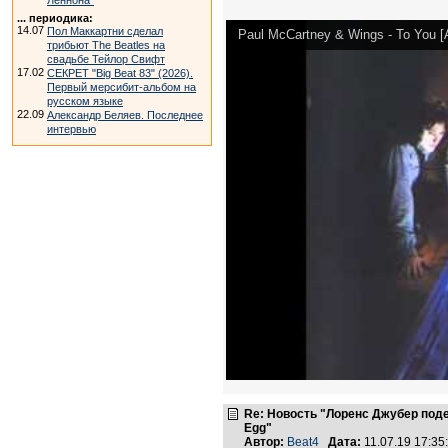
Леннона"
... периодика:
14.07
Пол Маккартни сделал
Paul McCartney & Wings - To You [
трибьют The Beatles на
свадьбе Тейлор Свифт
17.02
СЕКРЕТ "Big Beat 83" (2026).
Первый мерсибит-альбом на
русском языке
22.09
Александр Беляев. Последнее
интервью
Re: Новость "Лоренс Джубер поде
Egg"
Автор:
Beat4
Дата:
11.07.19 17:3