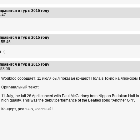
правится в тур в 2015 году
44:47
правится в тур в 2015 году
0:55:45
 :(
правится в тур в 2015 году
6:53:06
Wogblog сообщает: 11 июля был показан концерт Пола в Токио на японском ТВ
Оригинальный текст:
11 July, the full 28 April concert with Paul McCartney from Nippon Budokan Hall in
high quality. This was the debut performance of the Beatles song "Another Girl".
Концерт, реально, классный!