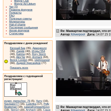
Форум Club
Форум Ad Libitum
Чат (0)
Правила форумов
Подкасты
FAQ
Полезные советы
Модераторы
Hall of shame
Последние сообщения
Архив форумов
Re: Маккартни подтвердил, что от
Статистика
Автор:
fcliverpool
Дата:
14.07.15 
Поздравляем с днем рождения!
Евгений Бик
(35),
Димедролл
(36),
Zapple
(40),
Игорь7354
(40),
Katrina
(42),
Rory Storm
(43),
AlexYar
(61),
Arshack
(63),
Borick London
(65),
stjohnswood
(66),
Андрей Хрисанфов
(77)
Показать всех
Поздравляем с годовщиной
регистрации!
evgen_menschov_76
(5),
Yurry
(16),
Navigator77
(16),
Ludo4ka
(17),
Polly
Beatloman
(18),
satanafrompashkovo
Re: Маккартни подтвердил, что от
(19),
Sion22
(20),
Arshack
(20),
Саша
Автор:
fcliverpool
Дата:
14.07.15 