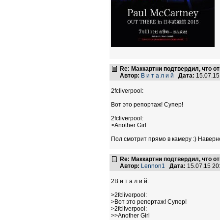
Re: Маккартни подтвердил, что от
Автор:
В и т а л и й
Дата:
15.07.1
2fcliverpool:
Вот это репортаж! Супер!
2fcliverpool:
>Another Girl
Пол смотрит прямо в камеру :) Наверн
Re: Маккартни подтвердил, что от
Автор:
Lennon1
Дата:
15.07.15 2
2В и т а л и й:
>2fcliverpool:
>Вот это репортаж! Супер!
>2fcliverpool:
>>Another Girl