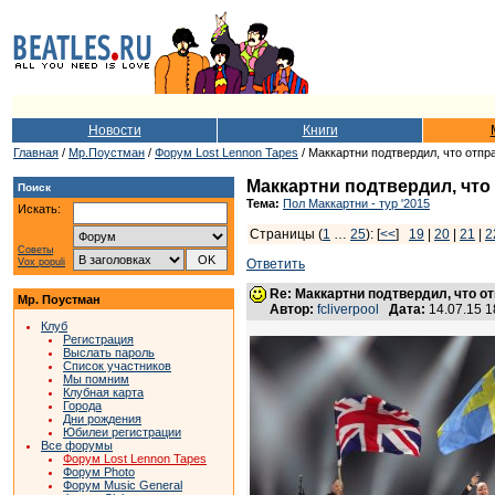
Новости
Книги
Главная
/
Мр.Поустман
/
Форум Lost Lennon Tapes
/ Маккартни подтвердил, что отпра
Маккартни подтвердил, что 
Поиск
Тема:
Пол Маккартни - тур '2015
Искать:
Страницы (
1
…
25
): [
<<
]
19
|
20
|
21
|
2
Советы
Vox populi
Ответить
Re: Маккартни подтвердил, что от
Мр. Поустман
Автор:
fcliverpool
Дата:
14.07.15 
Клуб
Регистрация
Выслать пароль
Список участников
Мы помним
Клубная карта
Города
Дни рождения
Юбилеи регистрации
Все форумы
Форум Lost Lennon Tapes
Форум Photo
Форум Music General