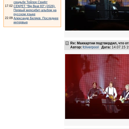
свадьбе Тейлор Свифт
17.02
СЕКРЕТ "Big Beat 83" (2026).
Первый мерсибит-альбом на
русском языке
22.09
Александр Беляев. Последнее
интервью
Re: Маккартни подтвердил, что от
Автор:
fcliverpool
Дата:
14.07.15 