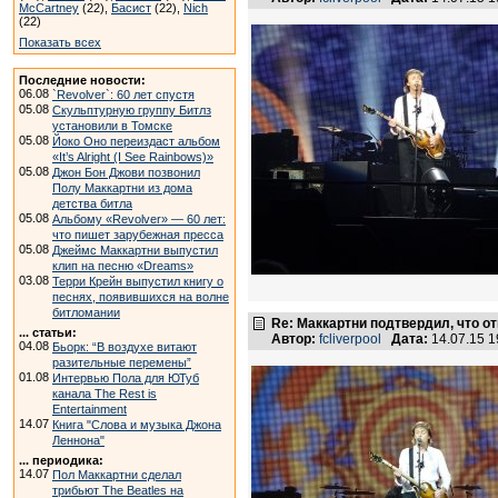
McCartney
(22),
Басист
(22),
Nich
(22)
Показать всех
Последние новости:
06.08
`Revolver`: 60 лет спустя
05.08
Скульптурную группу Битлз
установили в Томске
05.08
Йоко Оно переиздаст альбом
«It’s Alright (I See Rainbows)»
05.08
Джон Бон Джови позвонил
Полу Маккартни из дома
детства битла
05.08
Альбому «Revolver» — 60 лет:
что пишет зарубежная пресса
05.08
Джеймс Маккартни выпустил
клип на песню «Dreams»
03.08
Терри Крейн выпустил книгу о
песнях, появившихся на волне
битломании
Re: Маккартни подтвердил, что от
... статьи:
Автор:
fcliverpool
Дата:
14.07.15 
04.08
Бьорк: “В воздухе витают
разительные перемены”
01.08
Интервью Пола для ЮТуб
канала The Rest is
Entertainment
14.07
Книга "Слова и музыка Джона
Леннона"
... периодика:
14.07
Пол Маккартни сделал
трибьют The Beatles на