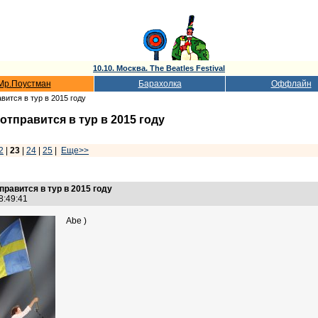
10.10. Москва. The Beatles Festival
Мр.Поустман
Барахолка
Оффлайн
вится в тур в 2015 году
отправится в тур в 2015 году
2
|
23
|
24
|
25
|
Еще>>
правится в тур в 2015 году
18:49:41
Abe )