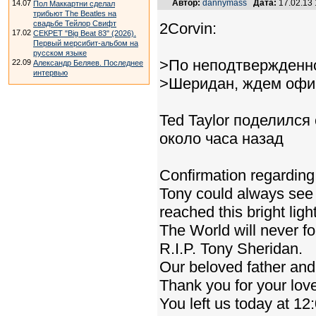
Автор:
dannymass
Дата:
17.02.13
14.07
Пол Маккартни сделал
трибьют The Beatles на
свадьбе Тейлор Свифт
2Corvin:
17.02
СЕКРЕТ "Big Beat 83" (2026).
Первый мерсибит-альбом на
русском языке
>По неподтвержденно
22.09
Александр Беляев. Последнее
интервью
>Шеридан, ждем офиц
Ted Taylor поделился 
около часа назад
Confirmation regarding
Tony could always see a
reached this bright lig
The World will never for
R.I.P. Tony Sheridan.
Our beloved father and 
Thank you for your love
You left us today at 12