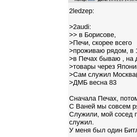
2ledzep:
>2audi:
>> в Борисове,
>Печи, скорее всего
>проживаю рядом, в 
>в Печах бываю , на 
>товары через Япони
>Сам служил Москва(
>ДМБ весна 83
Сначала Печах, пото
С Ваней мы совсем 
Служили, мой сосед п
служил.
У меня был один Битл