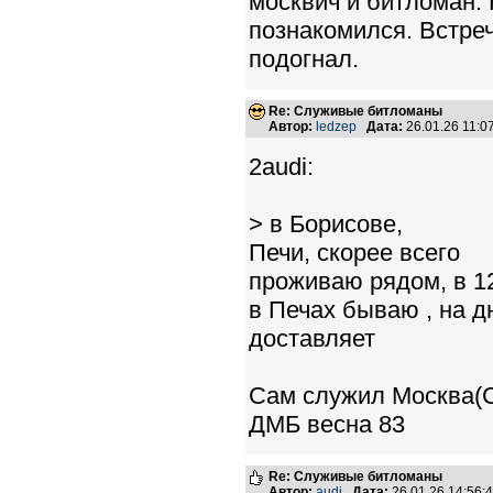
москвич и битломан. 
познакомился. Встре
подогнал.
Re: Служивые битломаны
Автор:
ledzep
Дата:
26.01.26 11:
2audi:
> в Борисове,
Печи, скорее всего
проживаю рядом, в 1
в Печах бываю , на д
доставляет
Сам служил Москва(С
ДМБ весна 83
Re: Служивые битломаны
Автор:
audi
Дата:
26.01.26 14:56