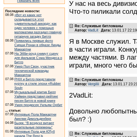
Показать всех
У нас на весь дивизи
Что-то пиликали солда
Последние новости:
08.08
«Вот из каких нот
складывается этот
удивительный аккорд»: как
Re: Служивые битломаны
один человек с помощью
Автор:
VadLit
Дата:
13.01.17 22:1
математики разгадал главную
гитарную загадку Битлз
Я в Москве служил. 
08.08
Появились первые фото
Сирши Ронан в образе Линды
в части играли. Конк
Маккартни
07.08
На Эбби-роуд снимут сцену
между частями. В ла
для фильмов Сэма Мендеса о
Битлз
играли, много чего б
07.08
Умер Пол Свон, участник
технической команды
Маккартни
07.08
PHIX и Битлз представили
Re: Служивые битломаны
куртку в стиле эпохи «Rubber
Автор:
Vergilii
Дата:
13.01.17 23:
Soul»
07.08
Музыкальный критик Билл
2VadLit:
Уаймен представил рейтинг
песен Битлз в новой книге
07.08
Умер продюсер Уильям Орбит
Довольно любопытный
... статьи:
07.08
Интервью Пола Маккартни
был? :)
Амелии Димольденберг
04.08
Бьорк: “В воздухе витают
разительные перемены”
01.08
Интервью Пола для ЮТуб
Re: Служивые битломаны
канала The Rest is