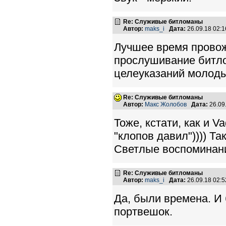
Re: Служивые битломаны
Автор:
maks_i
Дата:
26.09.18 02:
Лучшее время провож
прослушивание битло
целеуказаний молод
Re: Служивые битломаны
Автор:
Макс Жолобов
Дата:
26.09
Тоже, кстати, как и V
"клопов давил")))) Та
Светлые воспоминани
Re: Служивые битломаны
Автор:
maks_i
Дата:
26.09.18 02:
Да, были времена. И
портвешок.