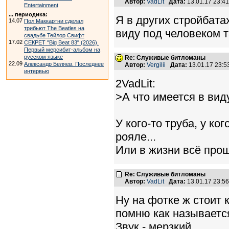
Автор:
VadLit
Дата:
13.01.17 23:4
Entertainment
... периодика:
Я в других стройбата
14.07
Пол Маккартни сделал
трибьют The Beatles на
виду под человеком 
свадьбе Тейлор Свифт
17.02
СЕКРЕТ "Big Beat 83" (2026).
Первый мерсибит-альбом на
русском языке
Re: Служивые битломаны
22.09
Александр Беляев. Последнее
Автор:
Vergilii
Дата:
13.01.17 23:
интервью
2VadLit:
>А что имеется в ви
У кого-то труба, у ко
рояле...
Или в жизни всё про
Re: Служивые битломаны
Автор:
VadLit
Дата:
13.01.17 23:5
Ну на фотке ж стоит 
помню как называется
Звук - мерзкий.