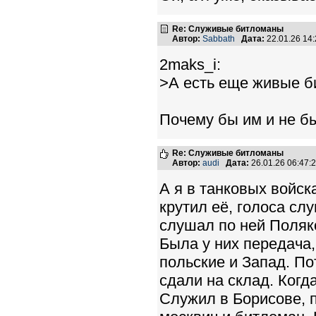
Re: Служивые битломаны
Автор:
Sabbath
Дата:
22.01.26 14
2maks_i:
>А есть еще живые б
Почему бы им и не б
Re: Служивые битломаны
Автор:
audi
Дата:
26.01.26 06:47
А я в танковых войск
крутил её, голоса сл
слушал по ней Поляко
Была у них передача, 
польские и Запад. По
сдали на склад. Когд
Служил в Борисове, п