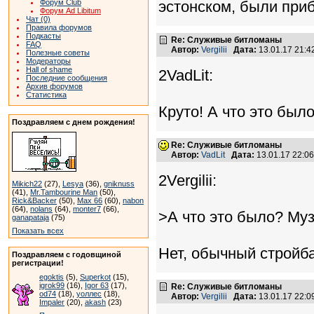
Форум Club
эстонском, были приб
Форум Ad Libitum
Чат (0)
Правила форумов
Подкасты
Re: Служивые битломаны
FAQ
Автор:
Vergilii
Дата:
13.01.17 21:
Полезные советы
Модераторы
Hall of shame
2VadLit:
Последние сообщения
Архив форумов
Статистика
Круто! А что это был
Поздравляем с днем рождения!
Re: Служивые битломаны
Автор:
VadLit
Дата:
13.01.17 22:0
2Vergilii:
Mikich22
(27),
Lesya
(36),
gniknuss
(41),
Mr.Tambourine Man
(50),
Rick&Backer
(50),
Max 66
(60),
nabon
(64),
nolans
(64),
monter7
(66),
>А что это было? Му
ganapataja
(75)
Показать всех
Нет, обычный стройба
Поздравляем с годовщиной
регистрации!
egoktis
(5),
Superkot
(15),
igrok99
(16),
Igor 63
(17),
Re: Служивые битломаны
od74
(18),
уоллес
(18),
Автор:
Vergilii
Дата:
13.01.17 22:
Impaler
(20),
akash
(23)