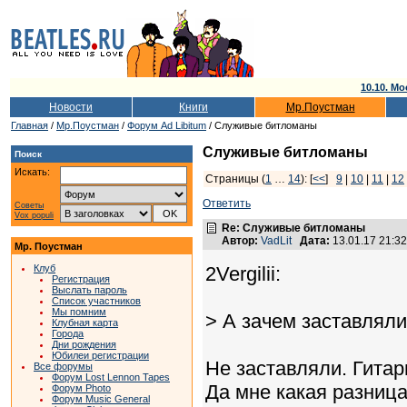
10.10. Мо
Новости
Книги
Мр.Поустман
Главная
/
Мр.Поустман
/
Форум Ad Libitum
/ Служивые битломаны
Служивые битломаны
Поиск
Искать:
Страницы (
1
…
14
): [
<<
]
9
|
10
|
11
|
12
Ответить
Советы
Vox populi
Re: Служивые битломаны
Автор:
VadLit
Дата:
13.01.17 21:3
Мр. Поустман
Клуб
2Vergilii:
Регистрация
Выслать пароль
Список участников
Мы помним
> А зачем заставляли
Клубная карта
Города
Дни рождения
Юбилеи регистрации
Не заставляли. Гитари
Все форумы
Форум Lost Lennon Tapes
Да мне какая разница
Форум Photo
Форум Music General