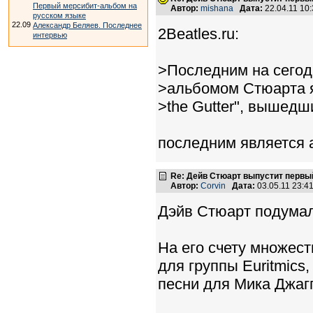
Первый мерсибит-альбом на
Автор:
mishana
Дата:
22.04.11 10
русском языке
22.09
Александр Беляев. Последнее
2Beatles.ru:
интервью
>Последним на сего
>альбомом Стюарта яв
>the Gutter", вышедши
последним является 
Re: Дейв Стюарт выпустит первы
Автор:
Corvin
Дата:
03.05.11 23:
Дэйв Стюарт подумал
На его счету множест
для группы Euritmics
песни для Мика Джагг