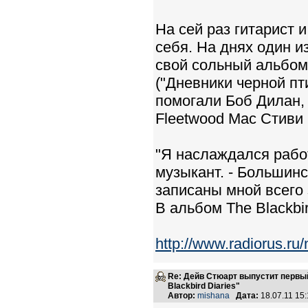
На сей раз гитарист 
себя. На днях один 
свой сольный альбом 
("Дневники черной пт
помогали Боб Дилан,
Fleetwood Mac Стиви 
"Я наслаждался работ
музыкант. - Большин
записаны мной всего 
В альбом The Blackbir
http://www.radiorus.r
Re: Дейв Стюарт выпустит первый
Blackbird Diaries"
Автор:
mishana
Дата:
18.07.11 15