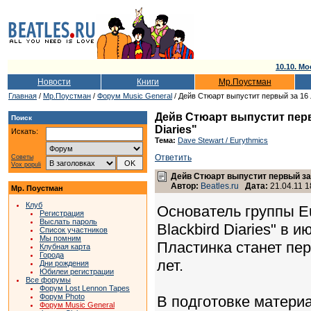
10.10. Мо
Новости
Книги
Мр.Поустман
Главная
/
Мр.Поустман
/
Форум Music General
/ Дейв Стюарт выпустит первый за 16 л
Дейв Стюарт выпустит первы
Поиск
Diaries"
Искать:
Тема:
Dave Stewart / Eurythmics
Ответить
Советы
Vox populi
Дейв Стюарт выпустит первый за 1
Автор:
Beatles.ru
Дата:
21.04.11 1
Мр. Поустман
Клуб
Основатель группы E
Регистрация
Выслать пароль
Blackbird Diaries" в 
Список участников
Мы помним
Пластинка станет пер
Клубная карта
Города
лет.
Дни рождения
Юбилеи регистрации
Все форумы
Форум Lost Lennon Tapes
Форум Photo
В подготовке материа
Форум Music General