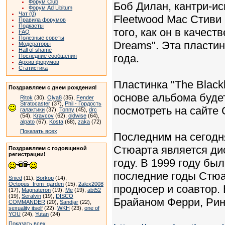
Форум Club
Боб Дилан, кантри-и
Форум Ad Libitum
Чат (0)
Fleetwood Mac Стиви
Правила форумов
Подкасты
того, как он в качес
FAQ
Полезные советы
Dreams". Эта пластин
Модераторы
Hall of shame
года.
Последние сообщения
Архив форумов
Статистика
Пластинка "The Black
Поздравляем с днем рождения!
основе альбома буде
Ritok
(30),
Olya8
(35),
Fender
Stratocaster
(37),
Phil - Гордость
посмотреть на сайте 
галактики
(37),
Tonny
(45),
drc
(54),
Kravcov
(62),
oldwise
(64),
alpato
(67),
Kosta
(68),
zaka
(72)
Показать всех
Последним на сегод
Стюарта является дис
Поздравляем с годовщиной
регистрации!
году. В 1999 году бы
последние годы Стюа
Snied
(11),
Borkop
(14),
Octopus_from_garden
(15),
2alex2008
продюсер и соавтор. 
(17),
Magnateron
(19),
Me
(19),
abt52
(19),
Seralvin
(19),
DISCO
Брайаном Ферри, Рин
COMMANDER
(20),
Sandjar
(22),
sexuality itself
(22),
WKH
(23),
one of
YOU
(24),
Yutan
(24)
Показать всех