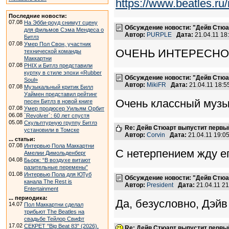
https://www.beatles.
Последние новости:
07.08
На Эбби-роуд снимут сцену
Обсуждение новости: "Дейв Стюа
для фильмов Сэма Мендеса о
Автор:
PURPLE
Дата:
21.04.11 1
Битлз
07.08
Умер Пол Свон, участник
ОЧЕНЬ ИНТЕРЕСНО!
технической команды
Маккартни
07.08
PHIX и Битлз представили
куртку в стиле эпохи «Rubber
Обсуждение новости: "Дейв Стюа
Soul»
Автор:
MikiFR
Дата:
21.04.11 18:
07.08
Музыкальный критик Билл
Уаймен представил рейтинг
Очень классный музык
песен Битлз в новой книге
07.08
Умер продюсер Уильям Орбит
06.08
`Revolver`: 60 лет спустя
05.08
Скульптурную группу Битлз
Re: Дейв Стюарт выпустит первы
установили в Томске
Автор:
Corvin
Дата:
21.04.11 19:
... статьи:
07.08
Интервью Пола Маккартни
С нетерпением жду е
Амелии Димольденберг
04.08
Бьорк: “В воздухе витают
разительные перемены”
01.08
Интервью Пола для ЮТуб
Обсуждение новости: "Дейв Стюа
канала The Rest is
Автор:
President
Дата:
21.04.11 2
Entertainment
... периодика:
Да, безусловно, Дэйв
14.07
Пол Маккартни сделал
трибьют The Beatles на
свадьбе Тейлор Свифт
17.02
СЕКРЕТ "Big Beat 83" (2026).
Re: Дейв Стюарт выпустит первы