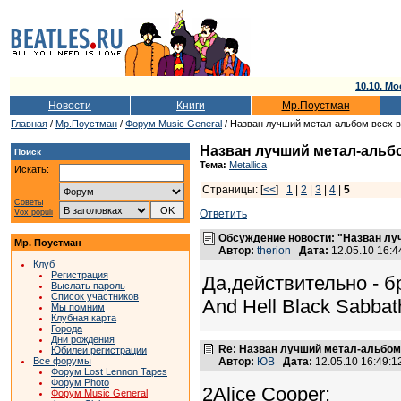
10.10. Мо
Новости
Книги
Мр.Поустман
Главная
/
Мр.Поустман
/
Форум Music General
/ Назван лучший метал-альбом всех 
Назван лучший метал-альб
Поиск
Тема:
Metallica
Искать:
Страницы: [
<<
]
1
|
2
|
3
|
4
|
5
Советы
Vox populi
Ответить
Обсуждение новости: "Назван лу
Мр. Поустман
Автор:
therion
Дата:
12.05.10 16:
Клуб
Регистрация
Да,действительно - 
Выслать пароль
Список участников
And Hell Black Sabbath.
Мы помним
Клубная карта
Города
Дни рождения
Re: Назван лучший метал-альбом
Юбилеи регистрации
Все форумы
Автор:
ЮВ
Дата:
12.05.10 16:49:
Форум Lost Lennon Tapes
Форум Photo
2Alice Cooper:
Форум Music General