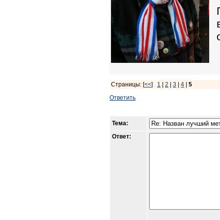
Страницы: [
<<
]
1
|
2
|
3
|
4
|
5
Ответить
Тема:
Ответ: