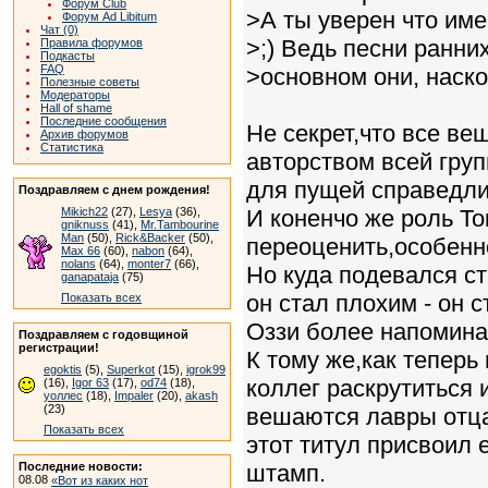
Форум Club
>А ты уверен что име
Форум Ad Libitum
Чат (0)
>;) Ведь песни ранни
Правила форумов
Подкасты
FAQ
>основном они, наско
Полезные советы
Модераторы
Hall of shame
Последние сообщения
Не секрет,что все ве
Архив форумов
Статистика
авторством всей груп
для пущей справедли
Поздравляем с днем рождения!
Mikich22
(27),
Lesya
(36),
И коненчо же роль То
gniknuss
(41),
Mr.Tambourine
Man
(50),
Rick&Backer
(50),
переоценить,особенно
Max 66
(60),
nabon
(64),
nolans
(64),
monter7
(66),
Но куда подевался с
ganapataja
(75)
он стал плохим - он 
Показать всех
Оззи более напомина
Поздравляем с годовщиной
регистрации!
К тому же,как теперь
egoktis
(5),
Superkot
(15),
igrok99
коллег раскрутиться 
(16),
Igor 63
(17),
od74
(18),
уоллес
(18),
Impaler
(20),
akash
(23)
вешаются лавры отца-
Показать всех
этот титул присвоил
Последние новости:
штамп.
08.08
«Вот из каких нот