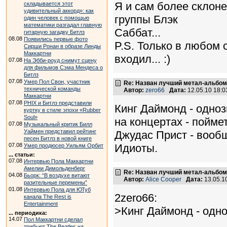
Я и сам более склон
складывается этот
удивительный аккорд»: как
группы Блэк
один человек с помощью
математики разгадал главную
Саббат...
гитарную загадку Битлз
08.08
Появились первые фото
P.S. Только в любом 
Сирши Ронан в образе Линды
Маккартни
входил... :)
07.08
На Эбби-роуд снимут сцену
для фильмов Сэма Мендеса о
Битлз
07.08
Умер Пол Свон, участник
Re: Назван лучший метал-альбом
технической команды
Автор:
zero66
Дата:
12.05.10 18:
Маккартни
07.08
PHIX и Битлз представили
Кинг Даймонд - одноз
куртку в стиле эпохи «Rubber
Soul»
на концертах - поймет
07.08
Музыкальный критик Билл
Уаймен представил рейтинг
Джудас Прист - вообщ
песен Битлз в новой книге
07.08
Идиоты.
Умер продюсер Уильям Орбит
... статьи:
07.08
Интервью Пола Маккартни
Амелии Димольденберг
Re: Назван лучший метал-альбом
04.08
Бьорк: “В воздухе витают
Автор:
Alice Cooper
Дата:
13.05.1
разительные перемены”
01.08
Интервью Пола для ЮТуб
2zero66:
канала The Rest is
Entertainment
>Кинг Даймонд - одн
... периодика:
14.07
Пол Маккартни сделал
трибьют The Beatles на