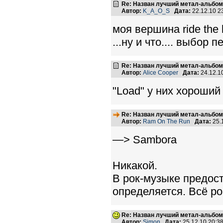
Re: Назван лучший метал-альбом
Автор:
K_A_O_S
Дата:
22.12.10 
моя вершина ride the l
...ну и что.... выбор
Re: Назван лучший метал-альбом
Автор:
Alice Cooper
Дата:
24.12.1
"Load" у них хороший
Re: Назван лучший метал-альбом
Автор:
Ram On The Run
Дата:
25.
—> Sambora
Никакой.
В рок-музыке предост
определяется. Всё ро
Re: Назван лучший метал-альбом
Автор:
Simon
Дата:
25.12.10 20: