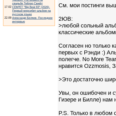
свадьбе Тейлор Свифт
См. мои постинги выш
17.02
СЕКРЕТ "Big Beat 83" (2026).
Первый мерсибит-альбом на
русском языке
2ЮВ:
22.09
Александр Беляев. Последнее
интервью
>любой сольный альб
классические альбо
Согласен но только 
первых с Рэнди :) Ал
полегче. No More Tea
нравится Ozzmosis, З
>Это достаточно ши
Увы, он ошибочен и с
Гизере и Билле) нам 
P.S. Только в любом 