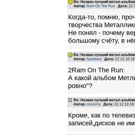
Re: Назван лучший метал-альбом
Автор:
Ram On The Run
Дата:
22.
Когда-то, помню, про
творчества Металлики
Не понял - почему ве
большому счёту, в нё
Re: Назван лучший метал-альбом
Автор:
Sambora
Дата:
22.12.10 1
2Ram On The Run:
А какой альбом Метл
ровно"?
Re: Назван лучший метал-альбом
Автор:
опосити
Дата:
22.12.10 16
Кроме, как по телеви
записей,дисков не и