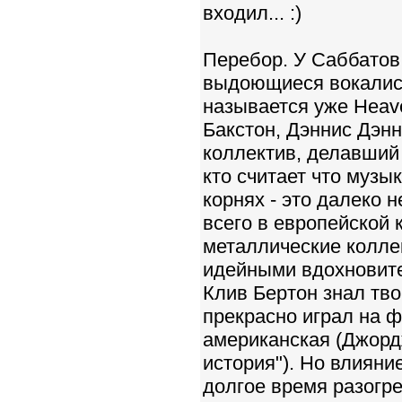
входил... :)
Перебор. У Саббатов 
выдоющиеся вокалисты
называется уже Heave
Бакстон, Дэннис Дэнн
коллектив, делавший 
кто считает что музы
корнях - это далеко 
всего в европейской 
металлические колле
идейными вдохновител
Клив Бертон знал тво
прекрасно играл на ф-
американская (Джорд
история"). Но влияни
долгое время разогр