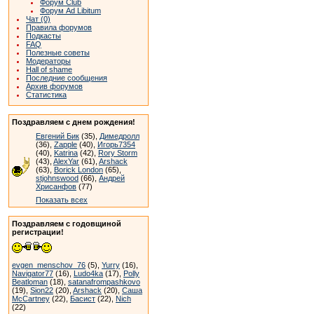
Форум Club
Форум Ad Libitum
Чат (0)
Правила форумов
Подкасты
FAQ
Полезные советы
Модераторы
Hall of shame
Последние сообщения
Архив форумов
Статистика
Поздравляем с днем рождения!
Евгений Бик
(35),
Димедролл
(36),
Zapple
(40),
Игорь7354
(40),
Katrina
(42),
Rory Storm
(43),
AlexYar
(61),
Arshack
(63),
Borick London
(65),
stjohnswood
(66),
Андрей
Хрисанфов
(77)
Показать всех
Поздравляем с годовщиной
регистрации!
evgen_menschov_76
(5),
Yurry
(16),
Navigator77
(16),
Ludo4ka
(17),
Polly
Beatloman
(18),
satanafrompashkovo
(19),
Sion22
(20),
Arshack
(20),
Саша
McCartney
(22),
Басист
(22),
Nich
(22)