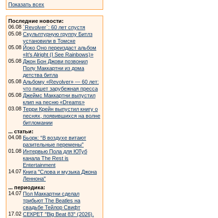
Показать всех
Последние новости:
06.08
`Revolver`: 60 лет спустя
05.08
Скульптурную группу Битлз
установили в Томске
05.08
Йоко Оно переиздаст альбом
«It’s Alright (I See Rainbows)»
05.08
Джон Бон Джови позвонил
Полу Маккартни из дома
детства битла
05.08
Альбому «Revolver» — 60 лет:
что пишет зарубежная пресса
05.08
Джеймс Маккартни выпустил
клип на песню «Dreams»
03.08
Терри Крейн выпустил книгу о
песнях, появившихся на волне
битломании
... статьи:
04.08
Бьорк: “В воздухе витают
разительные перемены”
01.08
Интервью Пола для ЮТуб
канала The Rest is
Entertainment
14.07
Книга "Слова и музыка Джона
Леннона"
... периодика:
14.07
Пол Маккартни сделал
трибьют The Beatles на
свадьбе Тейлор Свифт
17.02
СЕКРЕТ "Big Beat 83" (2026).