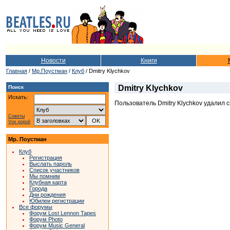
Новости
Книги
Главная
/
Мр.Поустман
/
Клуб
/ Dmitry Klychkov
Dmitry Klychkov
Поиск
Искать:
Пользователь Dmitry Klychkov удалил 
Советы
Vox populi
Мр. Поустман
Клуб
Регистрация
Выслать пароль
Список участников
Мы помним
Клубная карта
Города
Дни рождения
Юбилеи регистрации
Все форумы
Форум Lost Lennon Tapes
Форум Photo
Форум Music General